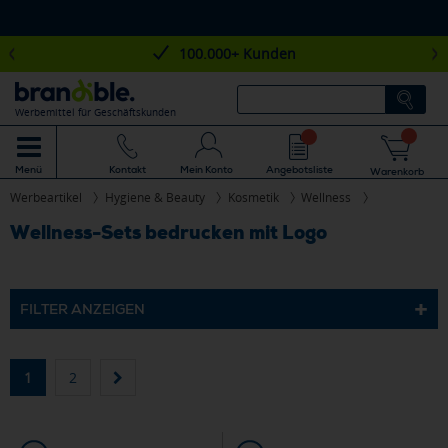
100.000+ Kunden
Werbemittel für Geschäftskunden
Mein Konto
Angebotsliste
Menü
Kontakt
Warenkorb
Werbeartikel
Hygiene & Beauty
Kosmetik
Wellness
Wellness-Sets bedrucken mit Logo
FILTER ANZEIGEN
1
2