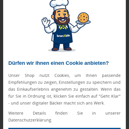
Wellness-Geschenkset: Badeoase
Wellness-Geschenkset: Manila
Mittwoch, 09.09.
Mittwoch, 09.09.
Dürfen wir Ihnen einen Cookie anbieten?
ab 60 Stück
ab 60 Stück
ab 25,20 €
ab 23,70 €
Unser Shop nutzt Cookies, um Ihnen passende
Empfehlungen zu zeigen, Einstellungen zu speichern und
das Einkaufserlebnis angenehm zu gestalten. Wenn das
für Sie in Ordnung ist, klicken Sie einfach auf "Geht Klar"
- und unser digitaler Bäcker macht sich ans Werk.
Weitere Details finden Sie in unserer
Datenschutzerklärung.