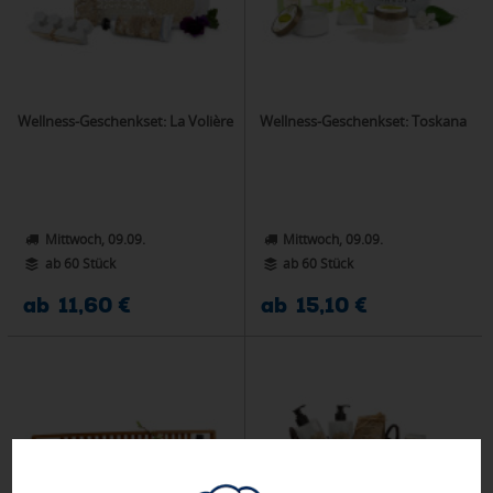
Wellness-Geschenkset: La Volière
Wellness-Geschenkset: Toskana
Mittwoch, 09.09.
Mittwoch, 09.09.
ab 60 Stück
ab 60 Stück
ab 11,60 €
ab 15,10 €