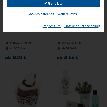
✔ Geht klar
Cookies ablehnen
Weitere Infos
Wellness-Geschenkset: Crème de la
Wellness-Geschenkset:
Crème
Weihnachtsmuffin
Impressum
|
Datenschutzerklärung
Mittwoch, 09.09.
Mittwoch, 09.09.
ab 60 Stück
ab 60 Stück
ab 9,10 €
ab 4,55 €