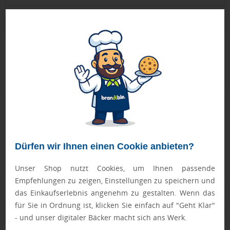
Produktbeschreibung
Weingeschenke mal anders! Im Design eines edlen
Weißweins ist dieses flauschige Handtuch in der Größe 72 x
33 cm eine innovative Geschenkidee für Mann und Frau.
Geprüft von Ewa
Nur Produkte, die unseren
Qualitätscheck
bestehen,
schaffen es in den Shop.
Mehr erfahren
Dürfen wir Ihnen einen Cookie anbieten?
Ewa Engel,
Qualitätssicherung
Unser Shop nutzt Cookies, um Ihnen passende
Empfehlungen zu zeigen, Einstellungen zu speichern und
das Einkaufserlebnis angenehm zu gestalten. Wenn das
für Sie in Ordnung ist, klicken Sie einfach auf "Geht Klar"
Zusatzinformation
- und unser digitaler Bäcker macht sich ans Werk.