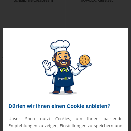
Schlafbrille CreaDream
TRAVELX. Reise Set
Mittwoch, 02.09.
Dienstag, 25.08.
ab 100 Stück
ab 28 Stück
ab 3,95 €
ab 2,85 €
Schlafmasken mit Logo
stehen als
Werbeartikel für Erholung
und Wellness
. Bei Brandible bedrucken wir Schlafmasken aus
Polyester, Nylon und Textil und verkaufen veredelte
Augenmasken mit Kühlfunktion. Sie können
Reisesets mit
Dürfen wir Ihnen einen Cookie anbieten?
Nackenkissen und Schlafbrillen
bestellen sowie individuell
bedruckte Schlafmasken mit verstellbaren Elastikbändern
Unser Shop nutzt Cookies, um Ihnen passende
erwerben. Mit einem lustigen Spruch oder Ihrem Slogan
Empfehlungen zu zeigen, Einstellungen zu speichern und
versehen, sind
Schlafmasken Werbegeschenke, die bei Ihrer