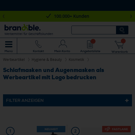
100.000+ Kunden
Werbemittel für Geschäftskunden
Mein Konto
Angebotsliste
Menü
Kontakt
Warenkorb
Werbeartikel
Hygiene & Beauty
Kosmetik
Schlafmasken und Augenmasken als
Werbeartikel mit Logo bedrucken
FILTER ANZEIGEN
1
2