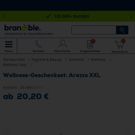
100.000+ Kunden
Werbemittel für Geschäftskunden
Mein Konto
Angebotsliste
Menü
Kontakt
Warenkorb
Werbeartikel
Hygiene & Beauty
Kosmetik
Wellness
Wellness-Sets
Wellness-Geschenkset: Arezzo XXL
Artikelnr.:
08-4WS13-17
ab 20,20 €