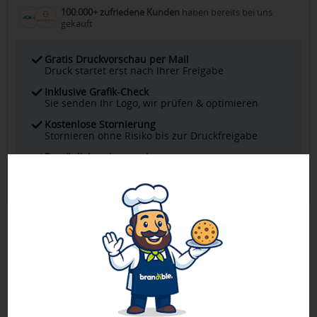
100.000+ zufriedene Kunden
haben bereits bei uns
gekauft
Gratis Druckvorschau per Mail
Druck startet erst nach Ihrer Freigabe
Inklusive Grafik-Check
Sie senden Ihr Logo, wir prüfen & optimieren
Kostenlose Stornierung
Stornieren ohne Risiko bis zur Druckfreigabe
Persönlicher Ansprechpartner
Ihr direkter Kontakt für alle Fragen & Wünsche
Produktbeschreibung
Das Geschenk-Set Arezzo entführt Sie zu einem traumhaften
Wellness-Erlebnis in die Toskana: je 255 ml Duschgel,
Bodylotion, Schaumbad, eine Kerze, 220 g Badesalz, 100 g
Seife und je ein Sisal- und Mesh-Schwamm werden Sie