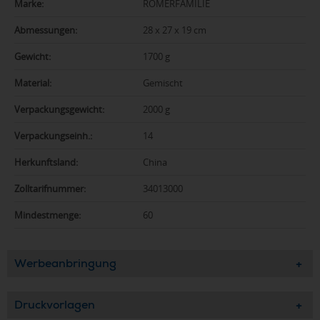
Marke:
RÖMERFAMILIE
Abmessungen:
28 x 27 x 19 cm
Gewicht:
1700 g
Material:
Gemischt
Verpackungsgewicht:
2000 g
Verpackungseinh.:
14
Herkunftsland:
China
Zolltarifnummer:
34013000
Mindestmenge:
60
Werbeanbringung
Druckvorlagen