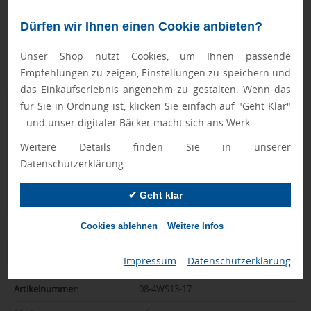
verwöhnen. Der herrliche Duft der Badezusätze nach Aloe
Dürfen wir Ihnen einen Cookie anbieten?
Vera und Kamille komplettiert das Badeerlebnis und
garantiert Entspannung pur! Das XXL Geschenkset kommt
Unser Shop nutzt Cookies, um Ihnen passende
ansprechend verpackt in einem hochwertigen Weidenkorb.
Empfehlungen zu zeigen, Einstellungen zu speichern und
das Einkaufserlebnis angenehm zu gestalten. Wenn das
für Sie in Ordnung ist, klicken Sie einfach auf "Geht Klar"
Geprüft von Ewa
- und unser digitaler Bäcker macht sich ans Werk.
Nur Produkte, die unseren
Qualitätscheck
bestehen,
schaffen es in den Shop.
Mehr erfahren
Weitere Details finden Sie in unserer
Datenschutzerklärung.
Ewa Engel,
Qualitätssicherung
✔ Geht klar
Cookies ablehnen
Weitere Infos
Zusatzinformation
Impressum
|
Datenschutzerklärung
Artikelnummer:
08-4WS13-17