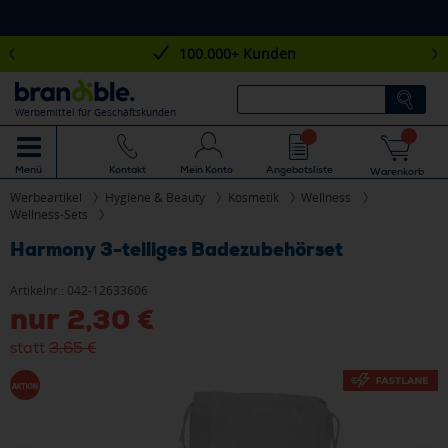
100.000+ Kunden
Werbemittel für Geschäftskunden
Mein Konto
Angebotsliste
Menü
Kontakt
Warenkorb
Werbeartikel
Hygiene & Beauty
Kosmetik
Wellness
Wellness-Sets
Harmony 3-teiliges Badezubehörset
Artikelnr.:
042-12633606
nur
2,30 €
statt
3,65 €