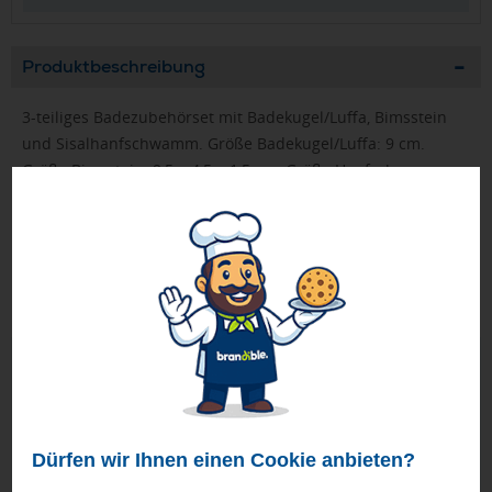
Produktbeschreibung
3-teiliges Badezubehörset mit Badekugel/Luffa, Bimsstein
und Sisalhanfschwamm. Größe Badekugel/Luffa: 9 cm.
Größe Bimsstein: 9,5 × 4,5 × 1,5 cm. Größe Hanfschwamm:
14 × 8 × 5 cm. Verpackt in Polyesterbeutel.
FASTLANE-Artikel werden nach Druckfreigabe priorisiert
produziert.
Bei Mengen ab 500 Stück bitte die Lieferzeit anfragen!
Geprüft von Ewa
Nur Produkte, die unseren
Qualitätscheck
bestehen,
schaffen es in den Shop.
Mehr erfahren
Dürfen wir Ihnen einen Cookie anbieten?
Ewa Engel,