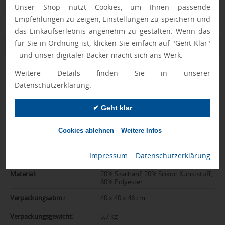
Qualitätssicherung
Unser Shop nutzt Cookies, um Ihnen passende
Empfehlungen zu zeigen, Einstellungen zu speichern und
das Einkaufserlebnis angenehm zu gestalten. Wenn das
für Sie in Ordnung ist, klicken Sie einfach auf "Geht Klar"
Zusatzinformation
- und unser digitaler Bäcker macht sich ans Werk.
Weitere Details finden Sie in unserer
Artikelnummer:
042-12633606
Datenschutzerklärung.
Farbe:
natur
✔ Geht klar
Abmessungen:
22 x 19,5 cm
Gewicht:
85 g
Cookies ablehnen
Weitere Infos
Gewicht inkl.
6 kg
Impressum
|
Datenschutzerklärung
Verpackung:
Material:
20% Sisalhanf, 20% Silikon Kunststoff,
60% Polyester
Verpackungsabm.:
40 x 40 x 46 cm
Verpackungsgewicht:
5,7 kg