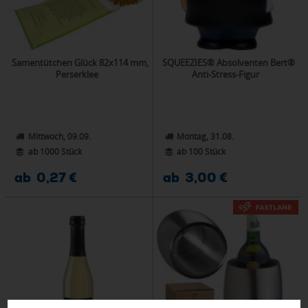
Samentütchen Glück 82x114 mm,
SQUEEZIES® Absolventen Bert®
Perserklee
Anti-Stress-Figur
Mittwoch, 09.09.
Montag, 31.08.
ab 1000 Stück
ab 100 Stück
ab 0,27 €
ab 3,00 €