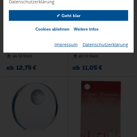
Datenschutzerklärung.
✔ Geht klar
LED-Trophäe Woodiframe,
LED-Trophäe Woodify
transparent/natur
Cookies ablehnen
Weitere Infos
Impressum
|
Datenschutzerklärung
Freitag, 04.09.
Dienstag, 01.09.
ab 10 Stück
ab 10 Stück
ab 12,75 €
ab 11,05 €