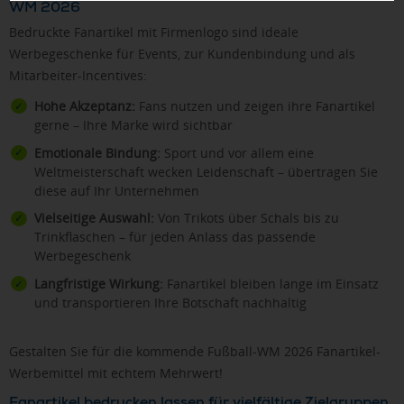
WM 2026
Bedruckte Fanartikel mit Firmenlogo sind ideale
Werbegeschenke für Events, zur Kundenbindung und als
Mitarbeiter-Incentives:
Hohe Akzeptanz:
Fans nutzen und zeigen ihre Fanartikel
gerne – Ihre Marke wird sichtbar
Emotionale Bindung:
Sport und vor allem eine
Weltmeisterschaft wecken Leidenschaft – übertragen Sie
diese auf Ihr Unternehmen
Vielseitige Auswahl:
Von Trikots über Schals bis zu
Trinkflaschen – für jeden Anlass das passende
Werbegeschenk
Langfristige Wirkung:
Fanartikel bleiben lange im Einsatz
und transportieren Ihre Botschaft nachhaltig
Gestalten Sie für die kommende Fußball-WM 2026 Fanartikel-
Werbemittel mit echtem Mehrwert!
Fanartikel bedrucken lassen für vielfältige Zielgruppen