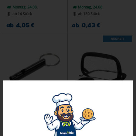
Montag, 24.08.
Montag, 24.08.
ab 14 Stück
ab 130 Stück
ab 4,05 €
ab 0,43 €
Signalpfeife "Echo"
PopUp-Tor "Kicko"