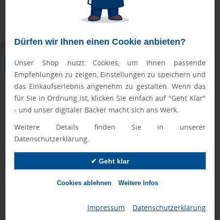
Montag, 24.08.
Montag, 24.08.
ab 220 Stück
ab 5 Stück
ab 0,25 €
ab 15,60 €
Dürfen wir Ihnen einen Cookie anbieten?
Unser Shop nutzt Cookies, um Ihnen passende
1
2
3
4
Empfehlungen zu zeigen, Einstellungen zu speichern und
das Einkaufserlebnis angenehm zu gestalten. Wenn das
für Sie in Ordnung ist, klicken Sie einfach auf "Geht Klar"
Ob Public Viewing, Firmenevent oder Fanclub: Mit individuell
- und unser digitaler Bäcker macht sich ans Werk.
bedruckten Fanartikeln verwandeln Sie jeden Anlass in ein
Weitere Details finden Sie in unserer
unvergessliches WM-Erlebnis. Von Fanzone übers Match bis
Datenschutzerklärung.
hin zur Feier – setzen Sie auf hochwertige Fan-Werbeartikel, die
Ihre Mannschaft perfekt in Szene setzen. Wecken Sie
✔ Geht klar
Teamgeist, stärken Sie Ihre Marke und begeistern Sie Ihre
Kunden mit personalisierten Fanartikeln zur Fußball-
Cookies ablehnen
Weitere Infos
Weltmeisterschaft 2026!
Impressum
|
Datenschutzerklärung
Fan-Werbeartikel – die perfekten Geschenke für die