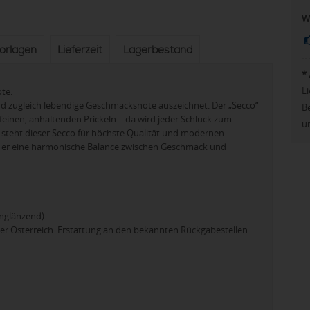
W
vorlagen
Lieferzeit
Lagerbestand
*
Li
ote.
 und zugleich lebendige Geschmacksnote auszeichnet. Der „Secco“
Be
einen, anhaltenden Prickeln – da wird jeder Schluck zum
u
, steht dieser Secco für höchste Qualität und modernen
et er eine harmonische Balance zwischen Geschmack und
nglänzend).
der Österreich. Erstattung an den bekannten Rückgabestellen