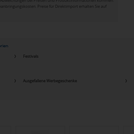
zu Abweichungen bei Preisen und Produktinformationen kommen.
eanbringungskosten. Preise für Direktimport erhalten Sie auf
orien
Festivals
Ausgefallene Werbegeschenke