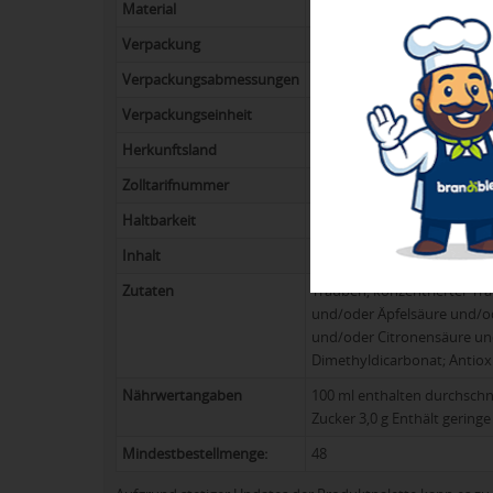
Material
Aluminium, Folie
Verpackung
stehend im Tray
Verpackungsabmessungen
32,5 x 21,5 x 11,5 cm
Verpackungseinheit
24
Herkunftsland
Deutschland
Zolltarifnummer
22042109
Haltbarkeit
Perlwein: Kein MHD
Inhalt
Perlwein mit zugesetzter K
Zutaten
Trauben, konzentrierter Tr
und/oder Äpfelsäure und/od
und/oder Citronensäure un
Dimethyldicarbonat; Antioxi
Nährwertangaben
100 ml enthalten durchschni
Zucker 3,0 g Enthält gering
Mindestbestellmenge:
48