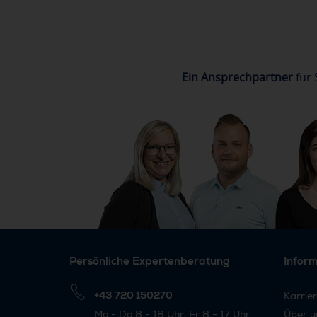
Ein Ansprechpartner
für 
Persönliche Expertenberatung
Infor
+43 720 150270
Karrie
Mo - Do 8 - 18 Uhr, Fr 8 - 17 Uhr
Über u