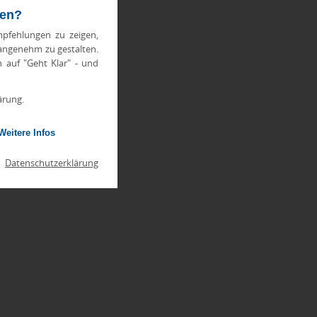
ten?
pfehlungen zu zeigen,
 angenehm zu gestalten.
h auf "Geht Klar" - und
ärung.
Weitere Infos
|
Datenschutzerklärung