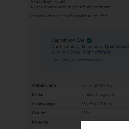
➤ Recycling-Produkt
➤ Lebensmittelrechtlich geprüft und zertifiziert
Muster wird mit einem Beispieldruck geliefert.
Geprüft von Ewa
Nur Produkte, die unseren
Qualitätsch
es in den Shop.
Mehr erfahren
Ewa Engel, Qualitätssicherung
Artikelnummer
13-10-120-161-100
Marke
Sanders Imagetools
Abmessungen
53 x 53 x 112 mm
Gewicht
220 g
Kapazität
200 ml