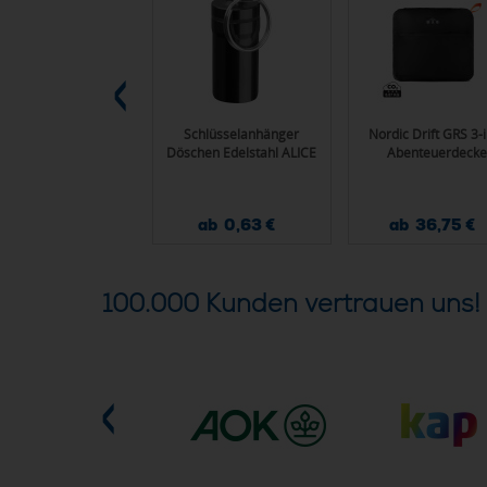
TEVIDEO Strohhut
Schlüsselanhänger
Nordic Drift GRS 3-
Döschen Edelstahl ALICE
Abenteuerdecke
ab 3,05 €
ab 0,63 €
ab 36,75 €
100.000 Kunden vertrauen uns!