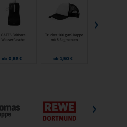
GATES Faltbare
Trucker 100 g/m² Kappe
BIC® J26 Feuerz
Wasserflasche
mit 5 Segmenten
ab 0,62 €
ab 1,50 €
ab 0,93 €