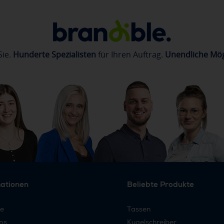
Sie.
Hunderte Spezialisten
für Ihren Auftrag.
Unendliche Mög
mationen
Beliebte Produkte
re
Tassen
ns
Kugelschreiber