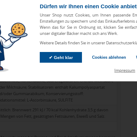
Dürfen wir Ihnen einen Cookie anbie
Unser Shop nutzt Cookies, um Ihnen passende Em
Einstellungen zu speichern und das Einkaufserlebnis
Wenn das für Sie in Ordnung ist, klicken Sie einfac
unser digitaler Bäcker macht sich ans Werk.
Weitere Details finden Sie in unserer Datenschutzerkl
✔ Geht klar
Cookies ablehnen
Impressum
ohlensäure aus der Europäischen Union
aubenmost, Kohlendioxid, Säureregulatoren: enthält Weinsäure
er Milchsäure; Stabilisatoren: enthält Kaliumpolyaspartat
d/oder Gummiarabikum; Konservierungsstoff:
dationsmittel: L-Ascorbinsäure, SULFITE
ttlich: Brennwert 291 kJ / 70 kcal Kohlenhydrate 3,5 g davon
e Mengen von Fett, gesättigten Fettsäuren, Eiweiß und Salz.