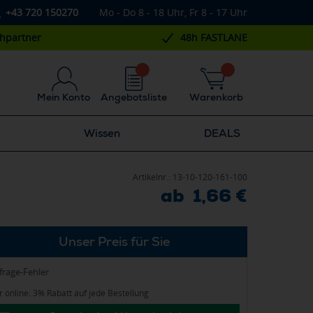
+43 720 150270
Mo - Do 8 - 18 Uhr, Fr 8 - 17 Uhr
chpartner
48h FASTLANE
Mein Konto
Angebotsliste
Warenkorb
Wissen
DEALS
Artikelnr.:
13-10-120-161-100
ab 1,66 €
Unser Preis für Sie
frage-Fehler
 online: 3% Rabatt auf jede Bestellung