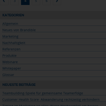
3
4
5
6
KATEGORIEN
Allgemein
Neues von Brandible
Marketing
Nachhaltigkeit
Referenzen
Produkte
Webinare
Whitepaper
Glossar
NEUESTE BEITRÄGE
Teambuilding-Spiele für gemeinsame Teamerfolge
Customer Health Score: Abwanderung rechtzeitig verhindern
Timing im Marketing ist alles: Wann Werbeartikel am besten