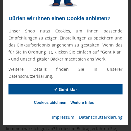
Dürfen wir Ihnen einen Cookie anbieten?
Unser Shop nutzt Cookies, um Ihnen passende
Empfehlungen zu zeigen, Einstellungen zu speichern und
Weiterlesen
das Einkaufserlebnis angenehm zu gestalten. Wenn das
für Sie in Ordnung ist, klicken Sie einfach auf "Geht Klar"
- und unser digitaler Bäcker macht sich ans Werk.
Weihnachtsgeschenke für Kunden: Ideen,
die ankommen
Weitere Details finden Sie in unserer
30.10.2025 10:00
Datenschutzerklärung.
von Brandible Redaktion | Geschrieben in
Marketing
✔ Geht klar
Die Adventszeit steht vor der Tür und damit auch die Frage:
Wie bedanke ich mich bei meinen Kunden für die
Cookies ablehnen
Weitere Infos
Zusammenarbeit im vergangenen Jahr? Eine durchdachte
Weihnachtsgeschenk-Idee stärkt die Geschäftsbeziehung
Impressum
|
Datenschutzerklärung
und bleibt positiv in Erinnerung. Doch welche Präsente
kommen wirklich gut an? In diesem Beitrag erfahren Sie,