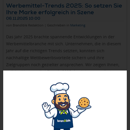
Werbemittel-Trends 2025: So setzen Sie
Ihre Marke erfolgreich in Szene
06.11.2025 10:00
von Brandible Redaktion | Geschrieben in
Marketing
Das Jahr 2025 brachte spannende Entwicklungen in der
Werbemittelbranche mit sich. Unternehmen, die in diesem
Jahr auf die richtigen Trends setzten, konnten sich
nachhaltige Wettbewerbsvorteile sichern und ihre
Zielgruppen noch gezielter ansprechen. Wir zeigen Ihnen,
welche Werbeartikel-Trends 2025 dominierten und wie
auch Sie diese in den letzten Monaten des Jahres noch
gewinnbringend für Ihre Markenkommunikation einsetzen
können.