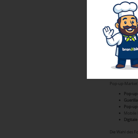
diesen beiden 
wachhält.
Setzen Sie dabe
Werbeartikel
od
Mal, wenn der A
Besonders clev
nachhaltige We
sollten die Stor
Verschiede
Pop-up-Marketin
Pop-up
Guerill
Pop-up-
Mobile 
Digital
Die Wahl des F