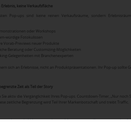
n Erlebnis, keine Verkaufsfläche
hsten Pop-ups sind keine reinen Verkaufsräume, sondern Erlebnisräume
emonstrationen oder Workshops
am-würdige Fotokulissen
ve Vorab-Previews neuer Produkte
iche Beratung oder Customizing-Möglichkeiten
ing-Gelegenheiten mit Branchenexperten
ern sich an Erlebnisse, nicht an Produktpräsentationen. Ihr Pop-up sollte
egrenzte Zeit als Teil der Story
Sie aktiv die Vergänglichkeit Ihres Pop-ups. Countdown-Timer, „Nur noch 5
iese zeitliche Begrenzung wird Teil Ihrer Markenbotschaft und treibt Traffic.
keting mit Werbeartikeln: Von temporär zu dauerhaft
 Paradox des Pop-up-Marketings: Die Präsenz ist flüchtig, der Eindruck so