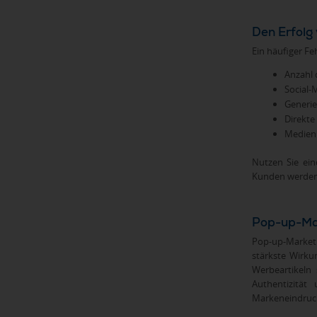
Den Erfolg
Ein häufiger Fe
Anzahl 
Social-
Generie
Direkte
Medienb
Nutzen Sie ei
Kunden werden
Pop-up-Mar
Pop-up-Marketi
stärkste Wirku
Werbeartikeln
Authentizität
Markeneindruck