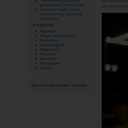
Teambuilding-Spiele für
Verfügbarkeit s
gemeinsame Teamerfolge
Markenerinner
Customer Health Score:
Abwanderung rechtzeitig
verhindern
Kategorien
Allgemein
Neues von Brandible
Marketing
Nachhaltigkeit
Referenzen
Produkte
Webinare
Whitepaper
Glossar
Service
|
Newsletter
|
Kontakt