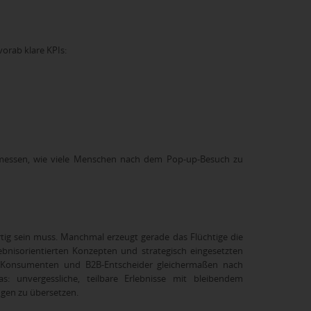
vorab klare KPIs:
u messen, wie viele Menschen nach dem Pop-up-Besuch zu
tig sein muss. Manchmal erzeugt gerade das Flüchtige die
ebnisorientierten Konzepten und strategisch eingesetzten
er Konsumenten und B2B-Entscheider gleichermaßen nach
: unvergessliche, teilbare Erlebnisse mit bleibendem
ngen zu übersetzen.