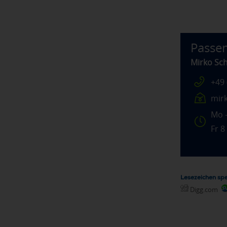
Passen
Mirko Sc
+49 
mir
Mo -
Fr 8
Lesezeichen spe
Digg.com