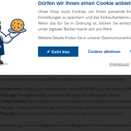
Dürfen wir Ihnen einen Cookie anbie
Polen. Sie verwandeln ein temporäres Erlebnis in einen dauerhaften ph
Unser Shop nutzt Cookies, um Ihnen passende Em
Einstellungen zu speichern und das Einkaufserlebnis
i auf Qualität statt Quantität. Ein hochwertiger, nützlicher Werbeartikel –
Wenn das für Sie in Ordnung ist, klicken Sie einfac
er eine nachhaltige
Einkaufstasche mit Logo
– wird von Besuchern tatsächl
unser digitaler Bäcker macht sich ans Werk.
rtikel zum Einsatz kommt, wird die positive Erinnerung an das Pop-up-Erlebn
Weitere Details finden Sie in unserer Datenschutzerkl
er: Verknüpfen Sie die Werbeartikel mit dem Pop-up-Konzept selbst. Wen
rbeartikel
oder recycelte Produkte. Wenn Sie Innovation kommunizieren, 
✔ Geht klar
Cookies ablehnen
y Ihres Pop-ups weitertragen – long after the party is over.
Impressum
ne Formate des Pop-up-Marketings
g beschränkt sich nicht auf Stores. Betrachten Sie auch diese Varianten:
-Showrooms:
Temporäre Präsentationsräume für B2B-Produkte während M
a-Pop-ups:
Unangekündigte, spontane Aktionen im öffentlichen Raum
Collaborations:
Gemeinsame temporäre Spaces mit komplementären Mar
Pop-ups: Umgebaute Fahrzeuge oder Container, die verschiedene Standort
e Pop-ups:
Zeitlich begrenzte Online-Erlebnisse oder virtuelle Showrooms
ormats hängt von Ihrer Zielgruppe, Ihrem Budget und Ihren Marketingzielen