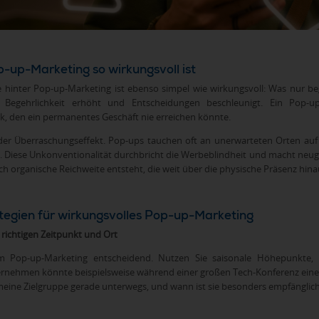
up-Marketing so wirkungsvoll ist
 hinter Pop-up-Marketing ist ebenso simpel wie wirkungsvoll: Was nur begr
 Begehrlichkeit erhöht und Entscheidungen beschleunigt. Ein Pop-up
, den ein permanentes Geschäft nie erreichen könnte.
r Überraschungseffekt. Pop-ups tauchen oft an unerwarteten Orten auf –
. Diese Unkonventionalität durchbricht die Werbeblindheit und macht neugi
 organische Reichweite entsteht, die weit über die physische Präsenz hina
ategien für wirkungsvolles Pop-up-Marketing
richtigen Zeitpunkt und Ort
im Pop-up-Marketing entscheidend. Nutzen Sie saisonale Höhepunkte, l
ernehmen könnte beispielsweise während einer großen Tech-Konferenz einen
meine Zielgruppe gerade unterwegs, und wann ist sie besonders empfänglic