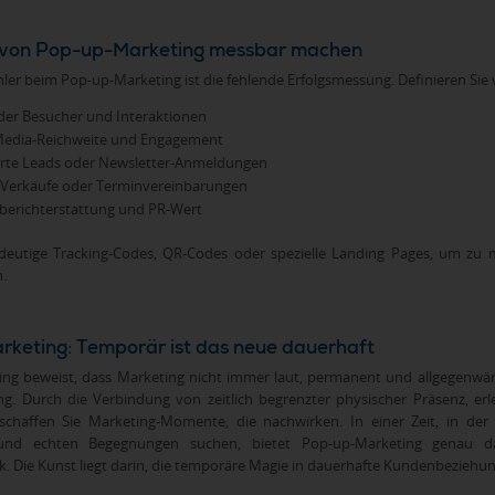
 von Pop-up-Marketing messbar machen
hler beim Pop-up-Marketing ist die fehlende Erfolgsmessung. Definieren Sie 
der Besucher und Interaktionen
Media-Reichweite und Engagement
rte Leads oder Newsletter-Anmeldungen
 Verkäufe oder Terminvereinbarungen
erichterstattung und PR-Wert
ndeutige Tracking-Codes, QR-Codes oder spezielle Landing Pages, um z
.
keting: Temporär ist das neue dauerhaft
ng beweist, dass Marketing nicht immer laut, permanent und allgegenwär
ng. Durch die Verbindung von zeitlich begrenzter physischer Präsenz, erl
 schaffen Sie Marketing-Momente, die nachwirken. In einer Zeit, in d
 und echten Begegnungen suchen, bietet Pop-up-Marketing genau das
. Die Kunst liegt darin, die temporäre Magie in dauerhafte Kundenbeziehu