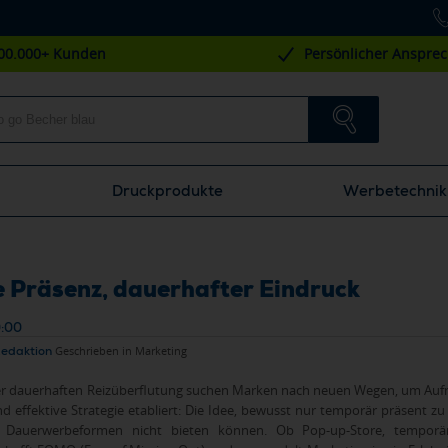
00.000+ Kunden
Persönlicher Anspre
Druckprodukte
Werbetechnik
Präsenz, dauerhafter Eindruck
0:00
Redaktion
Geschrieben in
Marketing
der dauerhaften Reizüberflutung suchen Marken nach neuen Wegen, um Auf
d effektive Strategie etabliert: Die Idee, bewusst nur temporär präsent zu s
e Dauerwerbeformen nicht bieten können. Ob Pop-up-Store, temporäre