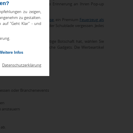
ten?
ysischen Touchpoint, der die Erinnerung an Ihren Pop-up
pfehlungen zu zeigen,
 angenehm zu gestalten.
 etwa eine elegante
Werbetasse
, ein Premium
Feuerzeug als
h auf "Geht Klar" - und
ich verwendet und nicht in der Schublade vergessen. Jedes
is reaktiviert.
ärung.
n Ihr Pop-up eine nachhaltige Botschaft hat, wählen Sie
setzen Sie auf technologische Gadgets. Die Werbeartikel
Weitere Infos
|
Datenschutzerklärung
essen oder Branchenevents
ken
e ansteuern
 ab.