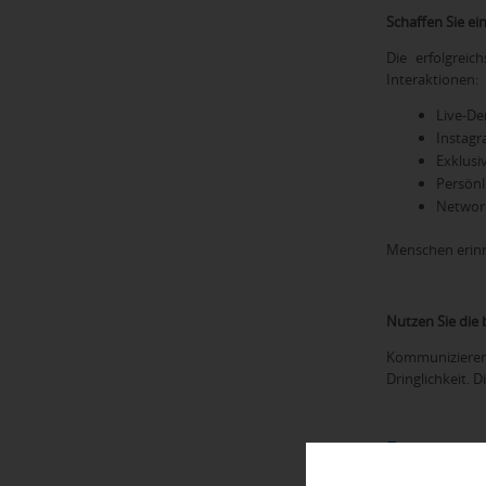
Schaffen Sie ei
Die erfolgreic
Interaktionen:
Live-D
Instagr
Exklusi
Persönl
Network
Menschen erinn
Nutzen Sie die b
Kommunizieren 
Dringlichkeit. D
Pop-up-Mar
Hier liegt das