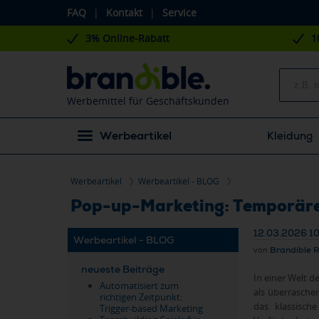
FAQ
|
Kontakt
|
Service
3% Online-Rabatt
1
Werbemittel für Geschäftskunden
Werbeartikel
Kleidung
Werbeartikel
Werbeartikel - BLOG
Pop-up-Marketing: Temporäre 
12.03.2026 1
Werbeartikel - BLOG
von
Brandible 
neueste Beiträge
In einer Welt 
Automatisiert zum
als überraschen
richtigen Zeitpunkt:
das klassisch
Trigger-based Marketing