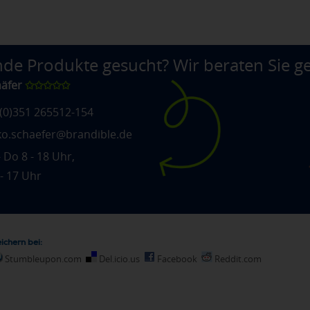
de Produkte gesucht? Wir beraten Sie ge
häfer
✩✩✩✩✩
(0)351 265512-154
ko.schaefer@brandible.de
 Do 8 - 18 Uhr,
 - 17 Uhr
ichern bei:
Stumbleupon.com
Del.icio.us
Facebook
Reddit.com