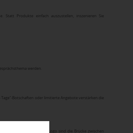
. Statt Produkte einfach auszustellen, inszenieren Sie
 Gesprächsthema werden.
 Tage"-Botschaften oder limitierte Angebote verstärken die
ll bleiben. Werbeartikel mit Logo sind die Brücke zwischen