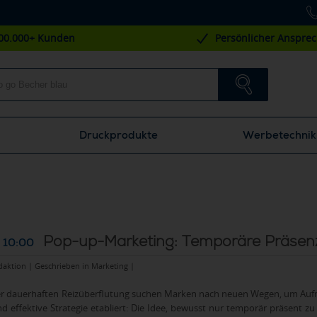
00.000+ Kunden
Persönlicher Anspre
Druckprodukte
Werbetechnik
Pop-up-Marketing: Temporäre Präsenz
 10:00
daktion | Geschrieben in
Marketing
|
der dauerhaften Reizüberflutung suchen Marken nach neuen Wegen, um Auf
d effektive Strategie etabliert: Die Idee, bewusst nur temporär präsent zu s