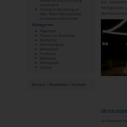
Abwanderung rechtzeitig
das klassisch
verhindern
Verfügbarkeit s
Timing im Marketing ist
Markenerinner
alles: Wann Werbeartikel
am besten ankommen
Kategorien
Allgemein
Neues von Brandible
Marketing
Nachhaltigkeit
Referenzen
Produkte
Webinare
Whitepaper
Glossar
Service
|
Newsletter
|
Kontakt
05.03.2026
von Brandible Re