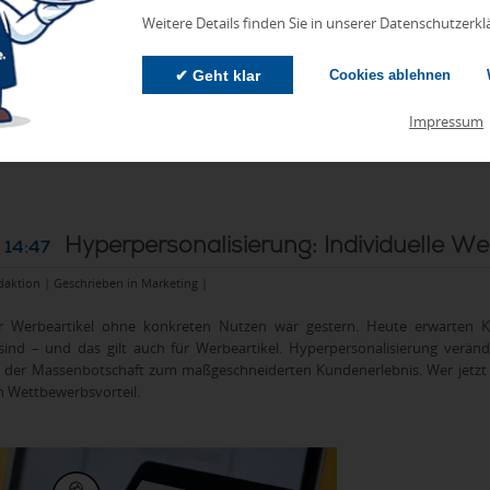
Weitere Details finden Sie in unserer Datenschutzerkl
✔ Geht klar
Cookies ablehnen
Impressum
Hyperpersonalisierung: Individuelle We
 14:47
daktion | Geschrieben in
Marketing
|
ser Werbeartikel ohne konkreten Nutzen war gestern. Heute erwarten Ku
sind – und das gilt auch für Werbeartikel. Hyperpersonalisierung verän
n der Massenbotschaft zum maßgeschneiderten Kundenerlebnis. Wer jetzt auf
 Wettbewerbsvorteil.