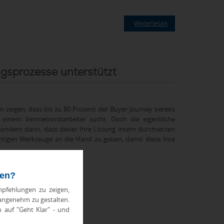
Weiterlesen
gsprozesse unterstützt
 zeigen, dass bis zu 80 Prozent der Buyer Journey bereits
einem Vertriebsmitarbeiter sucht. Doch die eigentliche
sondern darin, dass dieser Ihre Lösung intern durchsetzen
chtigen Werkzeuge an die Hand zu geben, damit diese Ihre
ten?
pfehlungen zu zeigen,
 angenehm zu gestalten.
h auf "Geht Klar" - und