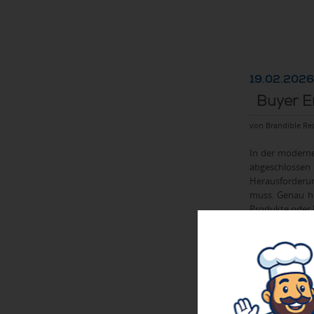
19.02.2026
Buyer E
von Brandible Re
In der moderne
abgeschlossen 
Herausforderun
muss. Genau hi
Produkte oder 