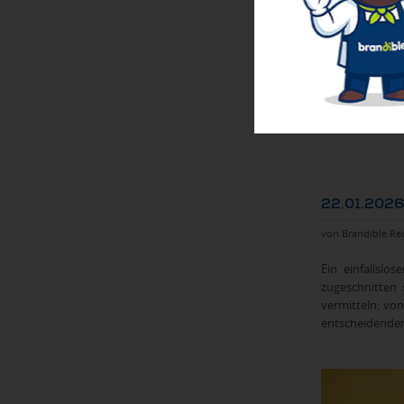
22.01.2026
von Brandible Re
Ein einfallslo
zugeschnitten 
vermitteln: vo
entscheidenden