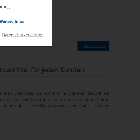
ärung.
Weitere Infos
|
Datenschutzerklärung
Weiterlesen
rbeartikel für jeden Kunden
nden Erlebnisse, die auf ihre individuellen Bedürfnisse
dert die Art, wie Unternehmen ihre Marketingbotschaften
 individualisierte Giveaways setzt, verschafft sich einen