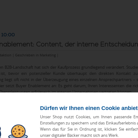
 10:00
nablement: Content, der interne Entscheidun
daktion | Geschrieben in
Marketing
|
n B2B-Landschaft hat sich der Kaufprozess grundlegend verändert. Studien
ist, bevor ein potenzieller Kunde überhaupt den direkten Kontakt zu 
g liegt oft nicht in der Überzeugung eines einzelnen Ansprechpartners – 
er setzt Buyer Enablement an: Es geht darum, Ihren Interessenten die ri
Dienstleistungen erfolgreich im eigenen Unternehmen vertreten können.
Dürfen wir Ihnen einen Cookie anbie
Unser Shop nutzt Cookies, um Ihnen passende Em
Einstellungen zu speichern und das Einkaufserlebnis
Wenn das für Sie in Ordnung ist, klicken Sie einfac
unser digitaler Bäcker macht sich ans Werk.