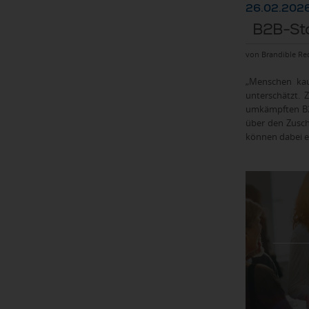
26.02.2026
B2B-Sto
von Brandible Re
„Menschen kau
unterschätzt. 
umkämpften B2B
über den Zusch
können dabei ei