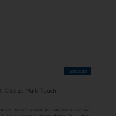
Weiterlesen
-Click zu Multi-Touch
unde wird. Dennoch verlassen sich viele Unternehmen noch
r ihre erfolgreichsten Marketingkanäle. Zeit für einen