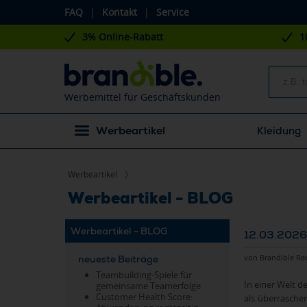
FAQ
|
Kontakt
|
Service
3% Online-Rabatt
1
Werbemittel für Geschäftskunden
Werbeartikel
Kleidung
Werbeartikel
Werbeartikel - BLOG
Werbeartikel - BLOG
12.03.2026
von Brandible Re
neueste Beiträge
Teambuilding-Spiele für
In einer Welt 
gemeinsame Teamerfolge
Customer Health Score:
als überraschen