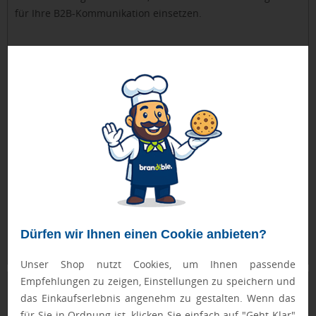
für Ihre B2B-Kommunikation einsetzen.
Weiterlesen
Dürfen wir Ihnen einen Cookie anbieten?
Unser Shop nutzt Cookies, um Ihnen passende
Empfehlungen zu zeigen, Einstellungen zu speichern und
Metaverse-Marketing: Virtuelle Messen
das Einkaufserlebnis angenehm zu gestalten. Wenn das
und Events
für Sie in Ordnung ist, klicken Sie einfach auf "Geht Klar"