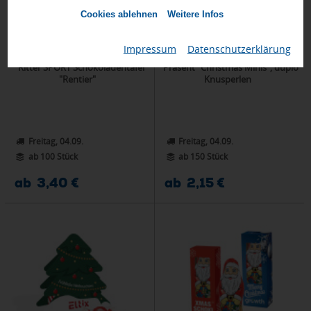
Cookies ablehnen
Weitere Infos
Impressum
|
Datenschutzerklärung
Ritter SPORT Schokoladentafel
Präsent "Christmas Minis", duplo
"Rentier"
Knusperlen
Freitag, 04.09.
Freitag, 04.09.
ab 100 Stück
ab 150 Stück
ab 3,40 €
ab 2,15 €