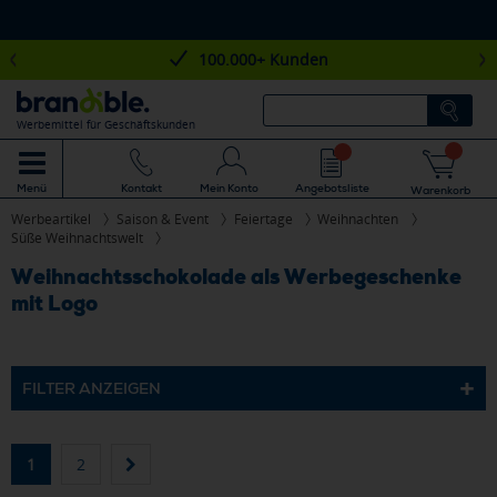
100.000+ Kunden
Werbemittel für Geschäftskunden
Mein Konto
Angebotsliste
Menü
Kontakt
Warenkorb
Werbeartikel
Saison & Event
Feiertage
Weihnachten
Süße Weihnachtswelt
Weihnachtsschokolade als Werbegeschenke
mit Logo
FILTER ANZEIGEN
1
2