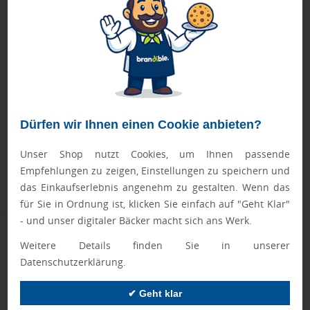
Präsent "Tannenbaum", Fairtrade®
Paperbox "Christmas", duplo
Schokolade
Knusperlen
Dürfen wir Ihnen einen Cookie anbieten?
Unser Shop nutzt Cookies, um Ihnen passende
Freitag, 04.09.
Freitag, 04.09.
ab 150 Stück
ab 250 Stück
Empfehlungen zu zeigen, Einstellungen zu speichern und
das Einkaufserlebnis angenehm zu gestalten. Wenn das
ab 2,35 €
ab 2,35 €
für Sie in Ordnung ist, klicken Sie einfach auf "Geht Klar"
- und unser digitaler Bäcker macht sich ans Werk.
Weitere Details finden Sie in unserer
Datenschutzerklärung.
✔ Geht klar