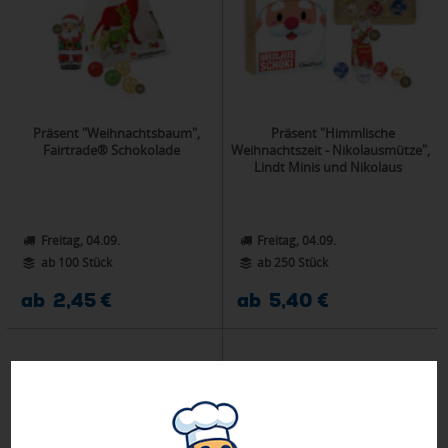
Präsent "Weihnachtsbaum",
Präsent "Himmlische
Fairtrade® Schokolade
Weihnachtszeit - Nikolausmütze",
Lindt Minis und Nikolaus
Freitag, 04.09.
Freitag, 04.09.
ab 100 Stück
ab 250 Stück
ab 2,45 €
ab 5,40 €