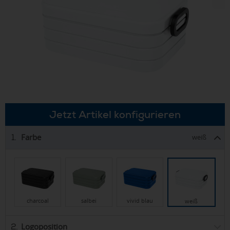
Jetzt Artikel konfigurieren
Farbe
1.
weiß
charcoal
salbei
vivid blau
weiß
Logoposition
2.