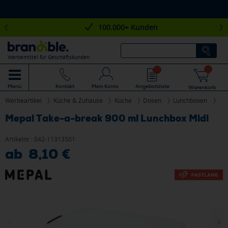
100.000+ Kunden
Werbemittel für Geschäftskunden
Mein Konto
Angebotsliste
Menü
Kontakt
Warenkorb
Werbeartikel
Küche & Zuhause
Küche
Dosen
Lunchboxen
Mepal Take-a-break 900 ml Lunchbox Midi
Artikelnr.:
042-11313501
ab 8,10 €