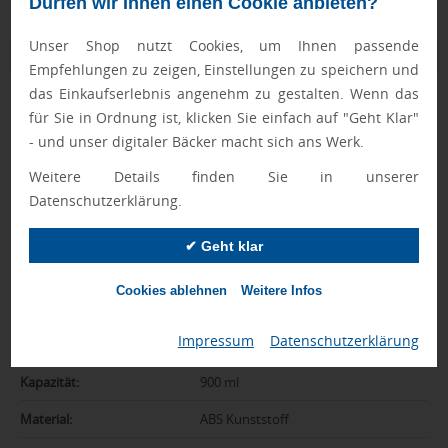
Dürfen wir Ihnen einen Cookie anbieten?
Unser Shop nutzt Cookies, um Ihnen passende
Zusatzinformation
Empfehlungen zu zeigen, Einstellungen zu speichern und
das Einkaufserlebnis angenehm zu gestalten. Wenn das
Artikelnummer:
042-11313501
für Sie in Ordnung ist, klicken Sie einfach auf "Geht Klar"
- und unser digitaler Bäcker macht sich ans Werk.
Marke:
Mepal
Weitere Details finden Sie in unserer
spülmaschinengeeignet:
Ja
Datenschutzerklärung.
Farbe:
weiß
✔ Geht klar
Abmessungen:
19 x 7 x 12 cm
Cookies ablehnen
Weitere Infos
Gewicht:
218 g
Gewicht inkl.
11 kg
Impressum
|
Datenschutzerklärung
Verpackung:
Kapazität:
900 ml
Material:
ABS Kunststoff