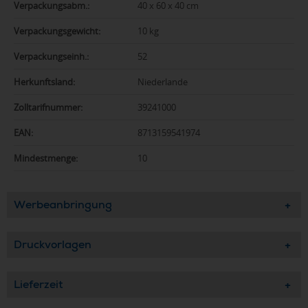
Verpackungsabm.:
40 x 60 x 40 cm
Verpackungsgewicht:
10 kg
Verpackungseinh.:
52
Herkunftsland:
Niederlande
Zolltarifnummer:
39241000
EAN:
8713159541974
Mindestmenge:
10
Werbeanbringung
Druckvorlagen
Lieferzeit