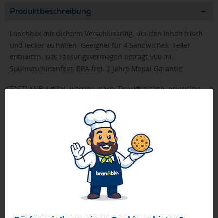
Produktbeschreibung
Lunchbox mit dichtem Verschlussring, um den Inhalt frisch
und lecker zu halten. Geeignet für 4 Sandwiches. Teiler
enthalten. Das Fassungsvermögen beträgt 900 ml.
Spülmaschinenfest. BPA-frei. 2 Jahre Mepal Garantie.
FASTLANE-Artikel werden nach Druckfreigabe priorisiert
produziert.
Bei Mengen ab 500 Stück bitte die Lieferzeit anfragen!
Geprüft von Ewa
Nur Produkte, die unseren
Qualitätscheck
bestehen,
schaffen es in den Shop.
Mehr erfahren
Ewa Engel,
Qualitätssicherung