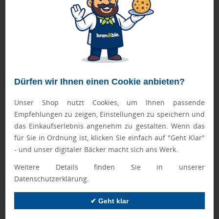
Montag, 17.08.
ab 6 Stück
ab 12,80 €
Dürfen wir Ihnen einen Cookie anbieten?
Unser Shop nutzt Cookies, um Ihnen passende
Empfehlungen zu zeigen, Einstellungen zu speichern und
Darum sollten Sie Produkte von Mepal personalisieren
das Einkaufserlebnis angenehm zu gestalten. Wenn das
lassen
für Sie in Ordnung ist, klicken Sie einfach auf "Geht Klar"
Die Marke Mepal steht für hochwertige, langlebige
- und unser digitaler Bäcker macht sich ans Werk.
Alltagsprodukte, die täglich genutzt werden – ideal für eine
nachhaltige Markenpräsenz. Mit Ihrem Logo veredelt, werden
Weitere Details finden Sie in unserer
Trinkflaschen, Lunchboxen und Thermobecher zu praktischen
Datenschutzerklärung.
Werbeträgern, die:
✔ Geht klar
Lange Sichtbarkeit
garantieren – durch robuste
Verarbeitung und zeitloses Design