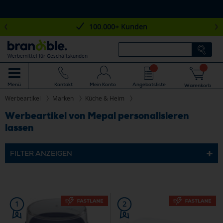
100.000+ Kunden
Werbemittel für Geschäftskunden
Mein Konto
Angebotsliste
Menü
Kontakt
Warenkorb
Werbeartikel
Marken
Küche & Heim
Werbeartikel von Mepal personalisieren
lassen
FILTER ANZEIGEN
1
2