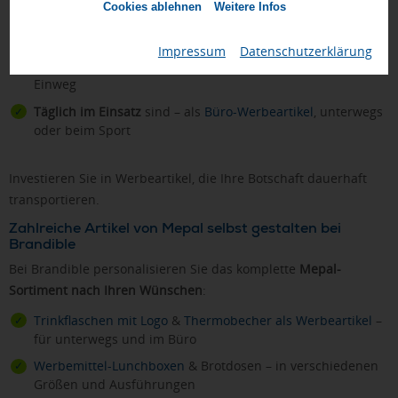
Cookies ablehnen
Weitere Infos
Hohe Wertigkeit
vermitteln – Premium-Marke für
anspruchsvolle Zielgruppen
Impressum
|
Datenschutzerklärung
Nachhaltigkeit kommunizieren
– wiederverwendbar statt
Einweg
Täglich im Einsatz
sind – als
Büro-Werbeartikel
, unterwegs
oder beim Sport
Investieren Sie in Werbeartikel, die Ihre Botschaft dauerhaft
transportieren.
Zahlreiche Artikel von Mepal selbst gestalten bei
Brandible
Bei Brandible personalisieren Sie das komplette
Mepal-
Sortiment nach Ihren Wünschen
:
Trinkflaschen mit Logo
&
Thermobecher als Werbeartikel
–
für unterwegs und im Büro
Werbemittel-Lunchboxen
& Brotdosen – in verschiedenen
Größen und Ausführungen