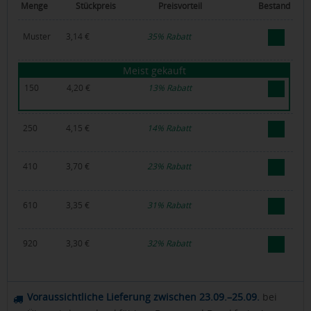
Menge
Stückpreis
Preisvorteil
Bestand
Muster
3,14 €
35%
Rabatt
Meist gekauft
150
4,20 €
13%
Rabatt
250
4,15 €
14%
Rabatt
410
3,70 €
23%
Rabatt
610
3,35 €
31%
Rabatt
920
3,30 €
32%
Rabatt
Voraussichtliche Lieferung zwischen 23.09.–25.09.
bei