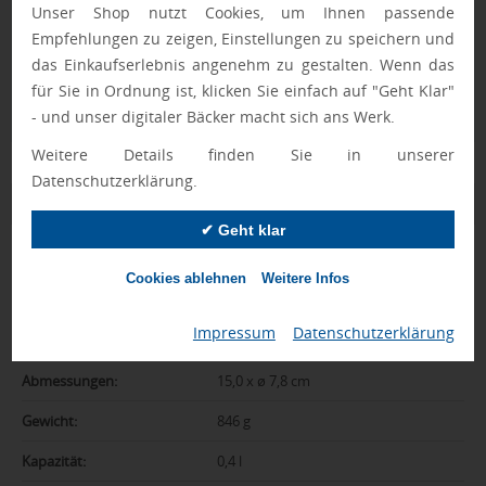
Unser Shop nutzt Cookies, um Ihnen passende
Nur Produkte, die unseren
Qualitätscheck
bestehen,
schaffen es in den Shop.
Mehr erfahren
Empfehlungen zu zeigen, Einstellungen zu speichern und
das Einkaufserlebnis angenehm zu gestalten. Wenn das
Ewa Engel,
für Sie in Ordnung ist, klicken Sie einfach auf "Geht Klar"
Qualitätssicherung
- und unser digitaler Bäcker macht sich ans Werk.
Weitere Details finden Sie in unserer
Datenschutzerklärung.
Zusatzinformation
✔ Geht klar
Artikelnummer:
101-186-1
Cookies ablehnen
Weitere Infos
Marke:
Böckling
Impressum
|
Datenschutzerklärung
Farbe:
klarglas
Abmessungen:
15,0 x ø 7,8 cm
Gewicht:
846 g
Kapazität:
0,4 l