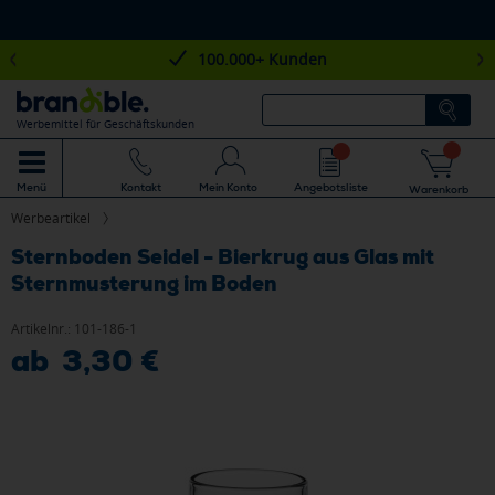
100.000+ Kunden
Werbemittel für Geschäftskunden
Mein Konto
Angebotsliste
Menü
Kontakt
Warenkorb
Werbeartikel
Sternboden Seidel - Bierkrug aus Glas mit
Sternmusterung im Boden
Artikelnr.:
101-186-1
ab 3,30 €