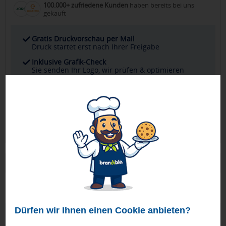
100.000+ zufriedene Kunden
haben bereits bei uns
gekauft
Gratis Druckvorschau per Mail
Druck startet erst nach Ihrer Freigabe
Inklusive Grafik-Check
Sie senden Ihr Logo, wir prüfen & optimieren
Kostenlose Stornierung
Stornieren ohne Risiko bis zur Druckfreigabe
Persönlicher Ansprechpartner
Ihr direkter Kontakt für alle Fragen & Wünsche
Produktbeschreibung
Moderner Bierkrug mit Optik im Boden
Dürfen wir Ihnen einen Cookie anbieten?
Geprüft von Ewa