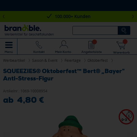
100.000+ Kunden
Werbemittel für Geschäftskunden
Mein Konto
Angebotsliste
Menü
Kontakt
Warenkorb
Werbeartikel
Saison & Event
Feiertage
Oktoberfest
SQUEEZIES® Oktoberfest™ Bert® „Bayer"
Anti-Stress-Figur
Artikelnr.:
1069-10008954
ab 4,80 €