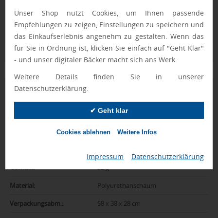
Unser Shop nutzt Cookies, um Ihnen passende
Ewa Engel,
Empfehlungen zu zeigen, Einstellungen zu speichern und
Qualitätssicherung
das Einkaufserlebnis angenehm zu gestalten. Wenn das
für Sie in Ordnung ist, klicken Sie einfach auf "Geht Klar"
- und unser digitaler Bäcker macht sich ans Werk.
Zusatzinformation
Weitere Details finden Sie in unserer
Datenschutzerklärung.
Artikelnummer:
1069-10008954
✔ Geht klar
Marke:
SQUEEZIES
Farbe:
mehrfarbig
Cookies ablehnen
Weitere Infos
Abmessungen:
6 x 8 x 10,5 cm
Impressum
|
Datenschutzerklärung
Gewicht:
52 g
Material:
Polyurethanschaum
Verpackungsabm.:
58 x 38 x 28 cm