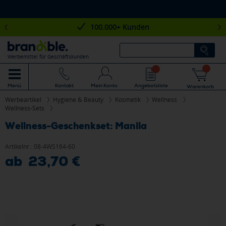
100.000+ Kunden
Werbemittel für Geschäftskunden
Mein Konto
Angebotsliste
Menü
Kontakt
Warenkorb
Werbeartikel
Hygiene & Beauty
Kosmetik
Wellness
Wellness-Sets
Wellness-Geschenkset: Manila
Artikelnr.:
08-4WS164-60
ab 23,70 €