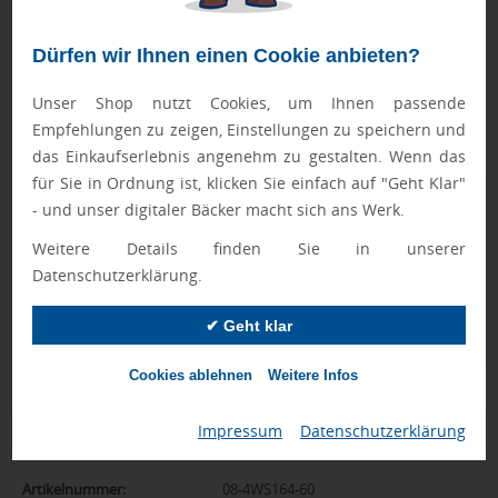
90 ml Bodylotion und Körperpeeling, 200 g Badesalz, sechs
Badekugeln (je 20 g) für ein Sprudelbad, eine 2in1
Dürfen wir Ihnen einen Cookie anbieten?
Nagelbürste mit Bimsstein für Maniküre und Pediküre und
Unser Shop nutzt Cookies, um Ihnen passende
eine Kerze im Glas (130 g). Der Weidenkorb dient zudem
Empfehlungen zu zeigen, Einstellungen zu speichern und
auch leer als dekoratives Accessoire für Wohnung oder Bad.
das Einkaufserlebnis angenehm zu gestalten. Wenn das
für Sie in Ordnung ist, klicken Sie einfach auf "Geht Klar"
Geprüft von Ewa
- und unser digitaler Bäcker macht sich ans Werk.
Nur Produkte, die unseren
Qualitätscheck
bestehen,
Weitere Details finden Sie in unserer
schaffen es in den Shop.
Mehr erfahren
Datenschutzerklärung.
Ewa Engel,
✔ Geht klar
Qualitätssicherung
Cookies ablehnen
Weitere Infos
Zusatzinformation
Impressum
|
Datenschutzerklärung
Artikelnummer:
08-4WS164-60