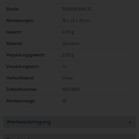
Marke:
RÖMERFAMILIE
Abmessungen:
30 x 25 x 20 cm
Gewicht:
2250 g
Material:
Gemischt
Verpackungsgewicht:
2250 g
Verpackungseinh.:
12
Herkunftsland:
China
Zolltarifnummer:
34013000
Mindestmenge:
60
Werbeanbringung