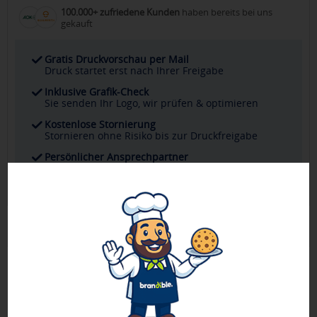
100.000+ zufriedene Kunden
haben bereits bei uns
gekauft
Gratis Druckvorschau per Mail
Druck startet erst nach Ihrer Freigabe
Inklusive Grafik-Check
Sie senden Ihr Logo, wir prüfen & optimieren
Kostenlose Stornierung
Stornieren ohne Risiko bis zur Druckfreigabe
Persönlicher Ansprechpartner
Ihr direkter Kontakt für alle Fragen & Wünsche
Produktbeschreibung
Gönnen Sie sich eine Auszeit und lassen Sie sich mit diesem
Set und dem angenehmen Duft nach Duftrichtung:
Patchouli Vanille nach Asien entführen. Der gut bestückte
Weidenkorb enthält je 460 ml Shampoo und Schaumbad, je