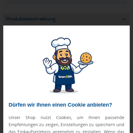
Produktbeschreibung
Individueller Weihnachtsbaumschmuck aus Birkensperrholz
mit individueller Form und vollfarbiger Grafik. Maximale
Größe: 80 x 80 mm.
Geprüft von Ewa
Nur Produkte, die unseren
Qualitätscheck
bestehen,
schaffen es in den Shop.
Mehr erfahren
Ewa Engel,
Qualitätssicherung
Dürfen wir Ihnen einen Cookie anbieten?
Unser Shop nutzt Cookies, um Ihnen passende
Empfehlungen zu zeigen, Einstellungen zu speichern und
Zusatzinformation
das Einkaufserlebnis angenehm zu gestalten. Wenn das