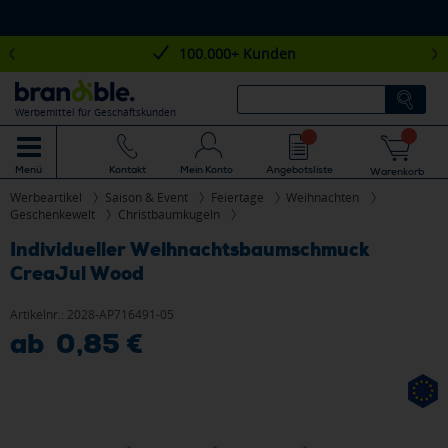
100.000+ Kunden
Werbemittel für Geschäftskunden
Mein Konto
Angebotsliste
Menü
Kontakt
Warenkorb
Werbeartikel
Saison & Event
Feiertage
Weihnachten
Geschenkewelt
Christbaumkugeln
Individueller Weihnachtsbaumschmuck
CreaJul Wood
Artikelnr.:
2028-AP716491-05
ab 0,85 €