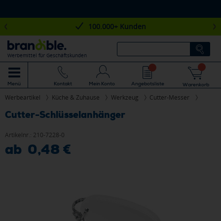
100.000+ Kunden
Werbemittel für Geschäftskunden
Mein Konto
Angebotsliste
Menü
Kontakt
Warenkorb
Werbeartikel
Küche & Zuhause
Werkzeug
Cutter-Messer
Cutter-Schlüsselanhänger
Artikelnr.:
210-7228-0
ab 0,48 €