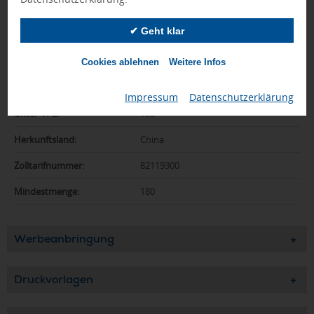
Abmessungen:
115 x 30 x 8 mm
✔ Geht klar
Gewicht:
13 g
Material:
ABS, Metall
Cookies ablehnen
Weitere Infos
Verpackungseinh.:
1000
Impressum
|
Datenschutzerklärung
Unter-VPE:
100
Herkunftsland:
China
Zolltarifnummer:
82119300
Mindestmenge:
180
Werbeanbringung
Druckvorlagen