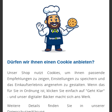
Produktbeschreibung
mit Schlüsselring und automatischer Rückholfeder
Geprüft von Ewa
Nur Produkte, die unseren
Qualitätscheck
bestehen,
schaffen es in den Shop.
Mehr erfahren
Ewa Engel,
Qualitätssicherung
Dürfen wir Ihnen einen Cookie anbieten?
Unser Shop nutzt Cookies, um Ihnen passende
Empfehlungen zu zeigen, Einstellungen zu speichern und
Zusatzinformation
das Einkaufserlebnis angenehm zu gestalten. Wenn das
für Sie in Ordnung ist, klicken Sie einfach auf "Geht Klar"
- und unser digitaler Bäcker macht sich ans Werk.
Artikelnummer:
210-7228-0
Weitere Details finden Sie in unserer
Farbe:
weiß
Datenschutzerklärung.