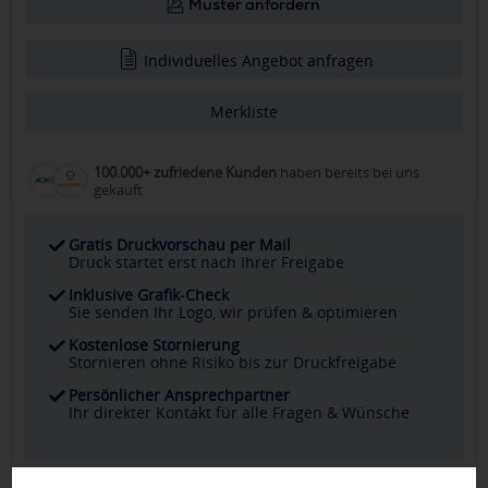
Muster anfordern
Individuelles Angebot anfragen
Merkliste
100.000+ zufriedene Kunden
haben bereits bei uns
gekauft
Gratis Druckvorschau per Mail
Druck startet erst nach Ihrer Freigabe
Inklusive Grafik-Check
Sie senden Ihr Logo, wir prüfen & optimieren
Kostenlose Stornierung
Stornieren ohne Risiko bis zur Druckfreigabe
Persönlicher Ansprechpartner
Ihr direkter Kontakt für alle Fragen & Wünsche