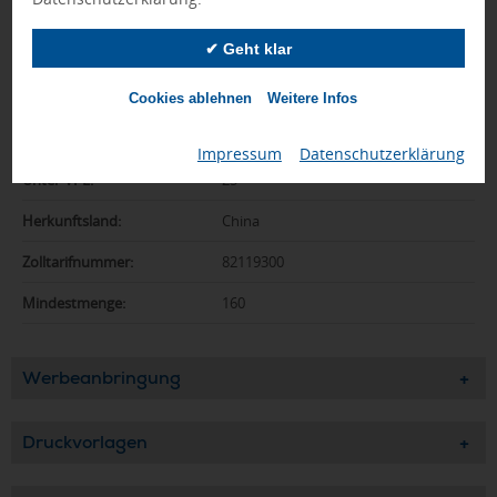
Abmessungen:
150 x 38 x 16 mm
✔ Geht klar
Gewicht:
26 g
Material:
ABS, Metall
Cookies ablehnen
Weitere Infos
Verpackungseinh.:
500
Impressum
|
Datenschutzerklärung
Unter-VPE:
25
Herkunftsland:
China
Zolltarifnummer:
82119300
Mindestmenge:
160
Werbeanbringung
Druckvorlagen