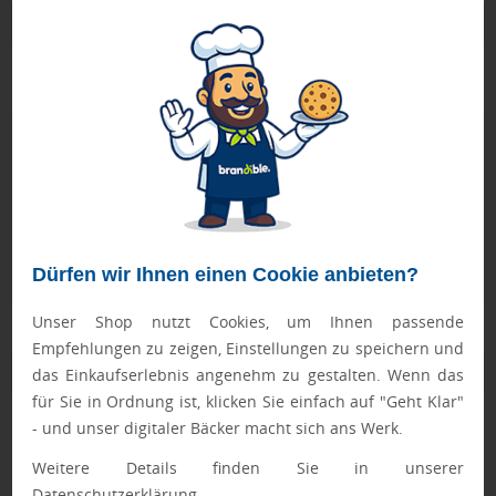
Produktbeschreibung
mit Einhand-Feststellklinge
Geprüft von Ewa
Nur Produkte, die unseren
Qualitätscheck
bestehen,
schaffen es in den Shop.
Mehr erfahren
Ewa Engel,
Qualitätssicherung
Dürfen wir Ihnen einen Cookie anbieten?
Unser Shop nutzt Cookies, um Ihnen passende
Empfehlungen zu zeigen, Einstellungen zu speichern und
Zusatzinformation
das Einkaufserlebnis angenehm zu gestalten. Wenn das
für Sie in Ordnung ist, klicken Sie einfach auf "Geht Klar"
- und unser digitaler Bäcker macht sich ans Werk.
Artikelnummer:
210-8025-0
Weitere Details finden Sie in unserer
Farbe:
weiß
Datenschutzerklärung.