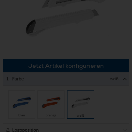
Jetzt Artikel konfigurieren
Farbe
1.
weiß
blau
orange
weiß
Logoposition
2.