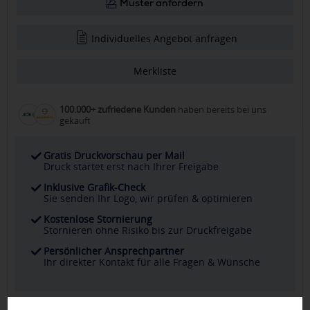
Muster anfordern
Individuelles Angebot anfragen
Merkliste
100.000+ zufriedene Kunden
haben bereits bei uns
gekauft
Gratis Druckvorschau per Mail
Druck startet erst nach Ihrer Freigabe
Inklusive Grafik-Check
Sie senden Ihr Logo, wir prüfen & optimieren
Kostenlose Stornierung
Stornieren ohne Risiko bis zur Druckfreigabe
Persönlicher Ansprechpartner
Ihr direkter Kontakt für alle Fragen & Wünsche