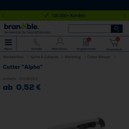
100.000+ Kunden
Werbemittel für Geschäftskunden
Mein Konto
Angebotsliste
Menü
Kontakt
Warenkorb
Werbeartikel
Küche & Zuhause
Werkzeug
Cutter-Messer
Cutter "Alpha"
Artikelnr.:
210-8025-0
ab 0,52 €