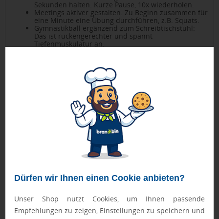
Sekunden halten. Kurze Pause, 10x wiederholen.
Meetings aktiver gestalten: Zu Beginn zusammen für
eine Minute eine Übung durchführen, z.B. Squats.
Gymnastikball ergänzend zum Schreibtischstuhl:
Das ist rückengerechter und spannt
Tiefenmuskulatur an.
Ist ein höhenverstellbarer Schreibtisch da, gern
zwischendurch im Stehen arbeiten.
Dürfen wir Ihnen einen Cookie anbieten?
Unser Shop nutzt Cookies, um Ihnen passende
Empfehlungen zu zeigen, Einstellungen zu speichern und