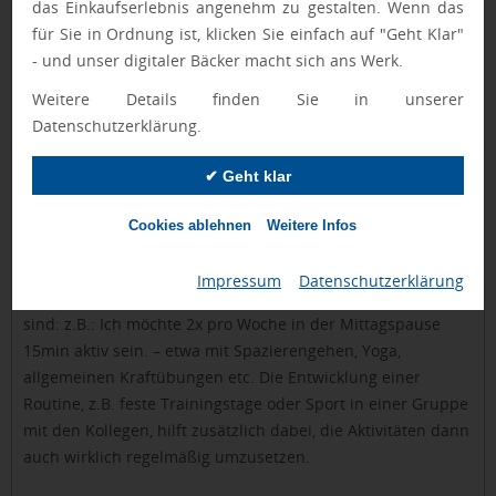
das Einkaufserlebnis angenehm zu gestalten. Wenn das
für Sie in Ordnung ist, klicken Sie einfach auf "Geht Klar"
- und unser digitaler Bäcker macht sich ans Werk.
Weitere Details finden Sie in unserer
Datenschutzerklärung.
✔ Geht klar
Cookies ablehnen
Weitere Infos
Wie erreiche ich mehr Motivation für Sport?
Maria: "Grundsätzlich helfen selbst gesetzte Ziele, die
Impressum
|
Datenschutzerklärung
einerseits klar definiert, aber auch realistisch zu erreichen
sind: z.B.: Ich möchte 2x pro Woche in der Mittagspause
15min aktiv sein. – etwa mit Spazierengehen, Yoga,
allgemeinen Kraftübungen etc. Die Entwicklung einer
Routine, z.B. feste Trainingstage oder Sport in einer Gruppe
mit den Kollegen, hilft zusätzlich dabei, die Aktivitäten dann
auch wirklich regelmäßig umzusetzen.