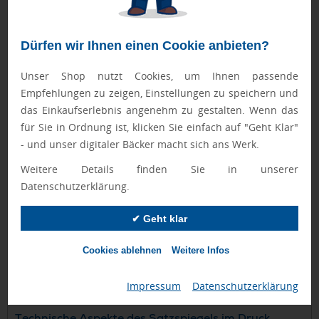
Optimale Logo-Platzierung
: Strategische
Positionierung für maximale Sichtbarkeit
Lesbare Textinformationen
: Ausreichend Raum für
Dürfen wir Ihnen einen Cookie anbieten?
Kontaktdaten und Botschaften
Technische Machbarkeit
: Einhaltung
drucktechnischer Vorgaben und Sicherheitsränder
Unser Shop nutzt Cookies, um Ihnen passende
Ästhetische Balance
: Harmonische Verteilung aller
Empfehlungen zu zeigen, Einstellungen zu speichern und
Gestaltungselemente
das Einkaufserlebnis angenehm zu gestalten. Wenn das
Konkrete Anwendungsbeispiele:
für Sie in Ordnung ist, klicken Sie einfach auf "Geht Klar"
- und unser digitaler Bäcker macht sich ans Werk.
Kugelschreiber mit Logo
: Miniaturisierter Satzspiegel
auf zylindrischen Oberflächen für Logo und
Weitere Details finden Sie in unserer
Firmennamen
Schreibblöcke mit Werbung
: Klassischer Satzspiegel
Datenschutzerklärung.
mit Kopfzeile für Logo und Fußzeile für Kontaktdaten
Werbekalender
: Monatsspezifische
Satzspiegelaufteilung mit Logo-Integration im
✔ Geht klar
Kopfbereich
Mousepads als Werbeartikel
: Rechteckiger
Cookies ablehnen
Weitere Infos
Satzspiegel mit zentraler Logo-Platzierung und
dezenten Randelementen
Impressum
|
Datenschutzerklärung
Technische Aspekte des Satzspiegels im Druck