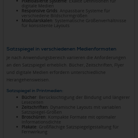
Pixelbasierte Systeme
: Exakte Definitionen für
digitale Medien
Responsive Grids
: Anpassbare Systeme für
verschiedene Bildschirmgrößen
Modularskalen
: Systematische Größenverhältnisse
für konsistente Layouts
Satzspiegel in verschiedenen Medienformaten
Je nach Anwendungsbereich variieren die Anforderungen
an den Satzspiegel erheblich. Bücher, Zeitschriften, Flyer
und digitale Medien erfordern unterschiedliche
Herangehensweisen.
Satzspiegel in Printmedien:
Bücher
: Berücksichtigung der Bindung und längerer
Lesezeiten
Zeitschriften
: Dynamische Layouts mit variablen
Satzspiegel-Größen
Broschüren
: Kompakte Formate mit optimaler
Informationsdichte
Plakate
: Großflächige Satzspiegelgestaltung für
Fernwirkung