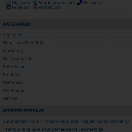
Digg.com
Stumbleupon.com
Del.icio.us
Facebook
Reddit.com
KATEGORIEN
Allgemein
Neues von Brandible
Marketing
Nachhaltigkeit
Referenzen
Produkte
Webinare
Whitepaper
Glossar
NEUESTE BEITRÄGE
Automatisiert zum richtigen Zeitpunkt: Trigger-based Marketing
Teambuilding-Spiele für gemeinsame Teamerfolge