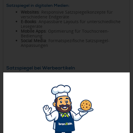
Satzspiegel in digitalen Medien:
Websites
: Responsive Satzspiegelkonzepte für
verschiedene Endgeräte
E-Books
: Anpassbare Layouts für unterschiedliche
Lesegeräte
Mobile Apps
: Optimierung für Touchscreen-
Bedienung
Social Media
: Formatspezifische Satzspiegel-
Anpassungen
Satzspiegel bei Werbeartikeln
Bei der Gestaltung von Werbeartikeln spielt der Satzspiegel
eine entscheidende Rolle für die optimale Platzierung und
Wirkung von Markenelementen. Der verfügbare
Druckbereich bestimmt, wie Logos, Texte und zusätzliche
Gestaltungselemente harmonisch arrangiert werden
können.
Die Berücksichtigung des Satzspiegels bei Werbeartikeln
ermöglicht: