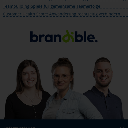
Teambuilding-Spiele für gemeinsame Teamerfolge
Customer Health Score: Abwanderung rechtzeitig verhindern