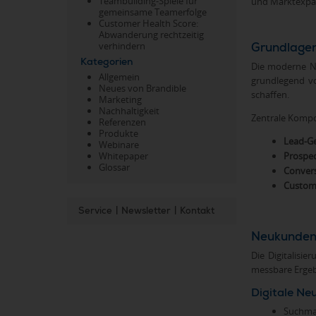
Teambuilding-Spiele für
und Marktexpa
gemeinsame Teamerfolge
Customer Health Score:
Abwanderung rechtzeitig
verhindern
Grundlage
Kategorien
Die moderne Ne
Allgemein
grundlegend v
Neues von Brandible
schaffen.
Marketing
Nachhaltigkeit
Zentrale Komp
Referenzen
Produkte
Lead-G
Webinare
Prospec
Whitepaper
Glossar
Conver
Custom
Service
|
Newsletter
|
Kontakt
Neukundeng
Die Digitalisi
messbare Ergeb
Digitale N
Suchmas