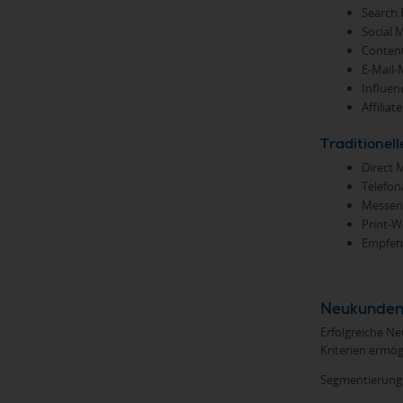
Search 
Social 
Content
E-Mail-
Influen
Affilia
Traditione
Direct 
Telefon
Messen
Print-W
Empfeh
Neukundeng
Erfolgreiche N
Kriterien ermög
Segmentierungs