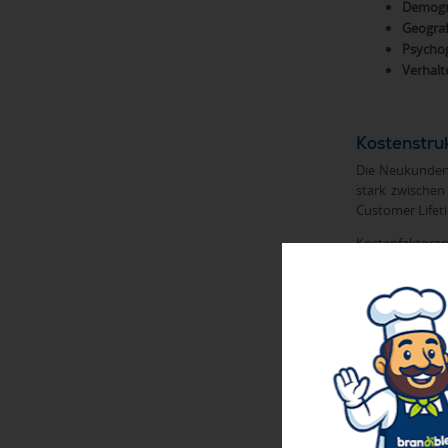
Demogr
Geograf
Psychog
Verhalt
Kostenstru
Die Neukundeng
stark zwischen
Customer Lifeti
Kostenfaktoren
Werbea
Persona
Techno
Opport
Neukunden
Werbeartikel m