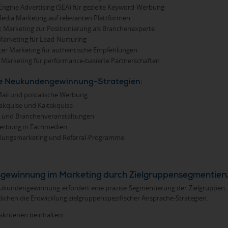
Engine Advertising (SEA) für gezielte Keyword-Werbung
Media Marketing auf relevanten Plattformen
 Marketing zur Positionierung als Branchenexperte
Marketing für Lead-Nurturing
cer Marketing für authentische Empfehlungen
te Marketing für performance-basierte Partnerschaften
lle Neukundengewinnung-Strategien:
Mail und postalische Werbung
akquise und Kaltakquise
 und Branchenveranstaltungen
erbung in Fachmedien
lungsmarketing und Referral-Programme
ewinnung im Marketing durch Zielgruppensegmentier
eukundengewinnung erfordert eine präzise Segmentierung der Zielgruppen. 
lichen die Entwicklung zielgruppenspezifischer Ansprache-Strategien.
kriterien beinhalten: