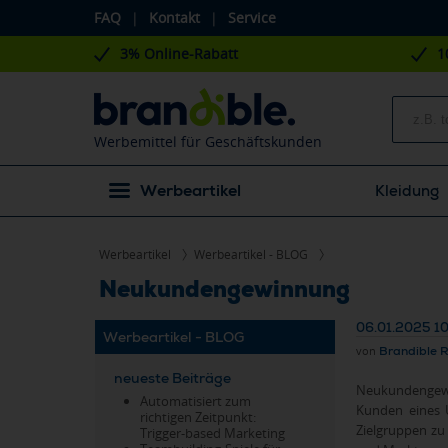
FAQ
|
Kontakt
|
Service
3% Online-Rabatt
1
Werbemittel für Geschäftskunden
Werbeartikel
Kleidung
Werbeartikel
Werbeartikel - BLOG
Neukundengewinnung
06.01.2025 1
Werbeartikel - BLOG
von
Brandible 
neueste Beiträge
Neukundengewi
Automatisiert zum
Kunden eines U
richtigen Zeitpunkt:
Zielgruppen zu
Trigger-based Marketing