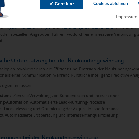
em Kunden schaffen. Diese haptischen Werbemittel erzeugen positive Mark
✔ Geht klar
Cookies ablehnen
ntscheidung durch regelmäßige Markenpräsenz im Alltag des Empfängers.
eartikel als Türöffner und Gesprächsanlass, der die Kontaktaufnahme er
Impressum
dem sie einen kostenlosen Mehrwert bieten und Professionalität demo
wie
Kugelschreiber mit Logo
oder
Feuerzeuge als Werbemittel
zunehmend mi
 oder speziellen Angeboten führen, wodurch eine messbare Verbindung 
t.
sche Unterstützung bei der Neukundengewinnung
logien revolutionieren die Effizienz und Präzision der Neukundengewin
onalisierter Kommunikation, während Künstliche Intelligenz Predictive Anal
ologien umfassen:
steme
: Zentrale Verwaltung von Kundendaten und Interaktionen
ing-Automation
: Automatisierte Lead-Nurturing-Prozesse
cs-Tools
: Messung und Optimierung der Akquisitionsperformance
ts
: Automatisierte Erstberatung und Interessentenqualifizierung
derungen bei der Neukundengewinnung