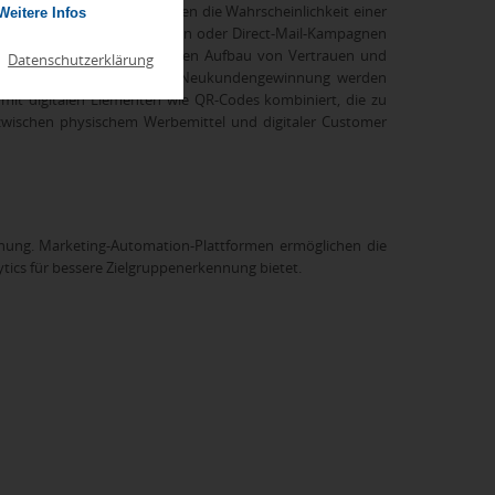
enassoziationen und erhöhen die Wahrscheinlichkeit einer
Weitere Infos
 Bei Messen, Veranstaltungen oder Direct-Mail-Kampagnen
leichtert. Sie unterstützen den Aufbau von Vertrauen und
|
Datenschutzerklärung
nstrieren. In der modernen Neukundengewinnung werden
t digitalen Elementen wie QR-Codes kombiniert, die zu
zwischen physischem Werbemittel und digitaler Customer
nung. Marketing-Automation-Plattformen ermöglichen die
ytics für bessere Zielgruppenerkennung bietet.