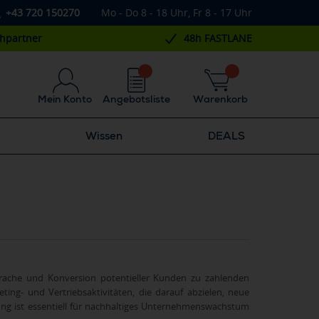
+43 720 150270
Mo - Do 8 - 18 Uhr, Fr 8 - 17 Uhr
chpartner
48h FASTLANE
Mein Konto
Angebotsliste
Warenkorb
Wissen
DEALS
rache und Konversion potentieller Kunden zu zahlenden
ng- und Vertriebsaktivitäten, die darauf abzielen, neue
g ist essentiell für nachhaltiges Unternehmenswachstum