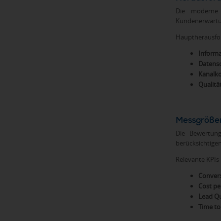
Die moderne 
Kundenerwartun
Hauptherausfo
Informa
Datens
Kanalko
Qualitä
Messgrößen
Die Bewertung
berücksichtigen
Relevante KPIs
Convers
Cost pe
Lead Qu
Time to