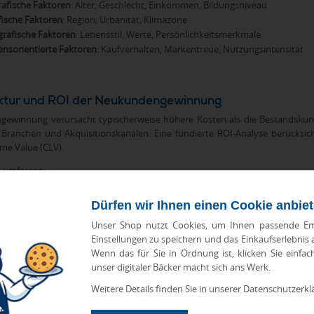
afische Faktoren
: Alter, Geschlecht, Einkommen, Bildungsniveau
ische Faktoren
: Region, Urbanität, Klimazone
rafische Faktoren
: Lebensstil, Werte, Persönlichkeitsmerkmale
ensorientierte Faktoren
: Kaufverhalten, Markentreue, Nutzungsintensität
ktur und ROI der Neukundengewinnung
ewinnung verursacht typischerweise höhere Kosten als die Bestandskunde
 Branchen und Akquisitionskanälen. Eine fundierte ROI-Analyse berücksich
me Value (CLV).
 umfassen:
usgaben
: Budget für verschiedene Marketingkanäle
Dürfen wir Ihnen einen Cookie anbie
lkosten
: Vertrieb und Marketing-Team
logiekosten
: CRM-Systeme und Marketing-Automation
Unser Shop nutzt Cookies, um Ihnen passende Em
unitätskosten
: Entgangene Erträge durch alternative Investitionen
Einstellungen zu speichern und das Einkaufserlebnis
Wenn das für Sie in Ordnung ist, klicken Sie einfac
unser digitaler Bäcker macht sich ans Werk.
gewinnung und Werbeartikel
Weitere Details finden Sie in unserer Datenschutzerkl
it Firmenlogo
spielen eine strategisch wichtige Rolle in der Neukundenge