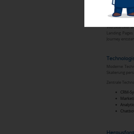
und potentiell
späteren Kaufe
fungieren Werb
Sympathie, in
Werbeartikel 
Landing Pages
Journey entsteh
Technologi
Moderne Techno
Skalierung pers
Zentrale Techn
CRM-Sy
Market
Analyti
Chatbo
Herausfor