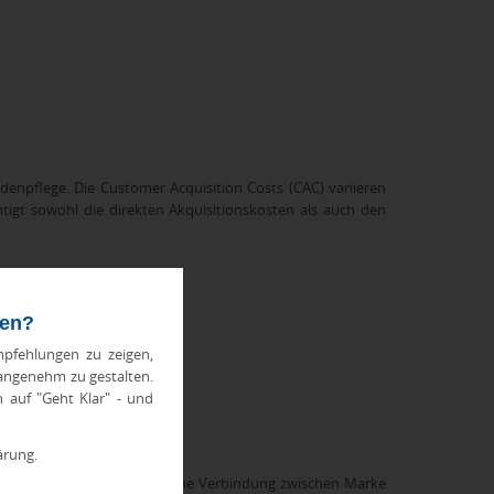
npflege. Die Customer Acquisition Costs (CAC) variieren
tigt sowohl die direkten Akquisitionskosten als auch den
ten?
pfehlungen zu zeigen,
 angenehm zu gestalten.
h auf "Geht Klar" - und
ärung.
winnung, da sie eine physische Verbindung zwischen Marke