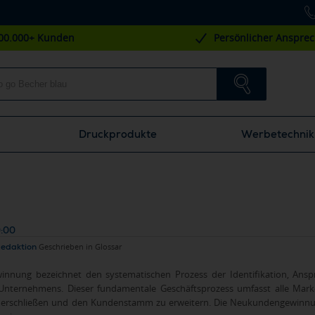
00.000+ Kunden
Persönlicher Anspre
Druckprodukte
Werbetechnik
0:00
Redaktion
Geschrieben in
Glossar
nnung bezeichnet den systematischen Prozess der Identifikation, Ansp
nternehmens. Dieser fundamentale Geschäftsprozess umfasst alle Marketi
 erschließen und den Kundenstamm zu erweitern. Die Neukundengewinnun