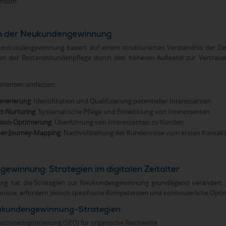
nsion.
n der Neukundengewinnung
ukundengewinnung basiert auf einem strukturierten Verständnis der Ziel
on der Bestandskundenpflege durch den höheren Aufwand zur Vertrauen
onenten umfassen:
enerierung
: Identifikation und Qualifizierung potentieller Interessenten
t-Nurturing
: Systematische Pflege und Entwicklung von Interessenten
sion-Optimierung
: Überführung von Interessenten zu Kunden
er-Journey-Mapping
: Nachvollziehung der Kundenreise vom ersten Kontakt
ewinnung: Strategien im digitalen Zeitalter
erung hat die Strategien zur Neukundengewinnung grundlegend verändert. 
nisse, erfordern jedoch spezifische Kompetenzen und kontinuierliche Opti
eukundengewinnung-Strategien:
chinenoptimierung (SEO) für organische Reichweite