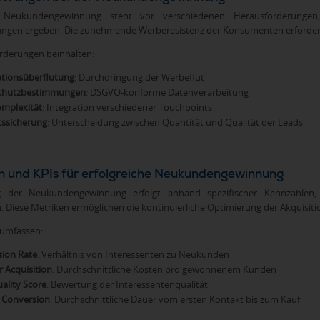
Neukundengewinnung steht vor verschiedenen Herausforderungen
gen ergeben. Die zunehmende Werberesistenz der Konsumenten erfordert 
rderungen beinhalten:
tionsüberflutung
: Durchdringung der Werbeflut
chutzbestimmungen
: DSGVO-konforme Datenverarbeitung
mplexität
: Integration verschiedener Touchpoints
tssicherung
: Unterscheidung zwischen Quantität und Qualität der Leads
 und KPIs für erfolgreiche Neukundengewinnung
 der Neukundengewinnung erfolgt anhand spezifischer Kennzahlen, d
. Diese Metriken ermöglichen die kontinuierliche Optimierung der Akquisiti
 umfassen:
ion Rate
: Verhältnis von Interessenten zu Neukunden
r Acquisition
: Durchschnittliche Kosten pro gewonnenem Kunden
ality Score
: Bewertung der Interessentenqualität
 Conversion
: Durchschnittliche Dauer vom ersten Kontakt bis zum Kauf