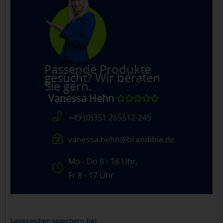
Passende Produkte
gesucht? Wir beraten
Sie gern.
Vanessa Hehn
✩✩✩✩✩
+49 (0)351 265512-245
vanessa.hehn@brandible.de
Mo - Do 8 - 18 Uhr,
Fr 8 - 17 Uhr
Lesezeichen speichern bei: