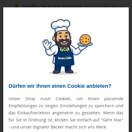
Schaffen Sie echten Mehrwert:
Eine virtuelle Messe
sollte mehr sein als eine digitale Kopie der
physischen Variante. Nutzen Sie die Möglichkeiten
des Metaverse: Lassen Sie Besucher Produkte aus
unmöglichen Perspektiven erkunden, bieten Sie
interaktive Demos oder organisieren Sie virtuelle
Networking-Lounges mit innovativen
Gesprächsformaten.
Fördern Sie Interaktion und Networking:
Das
Metaverse ermöglicht verschiedene
Interaktionsformen – von Video-Chats über Voice-
Kommunikation bis zu Text-Nachrichten.
Integrieren Sie Gamification-Elemente, Quizze oder
Dürfen wir Ihnen einen Cookie anbieten?
virtuelle Schnitzeljagden, um Engagement zu
fördern.
Unser Shop nutzt Cookies, um Ihnen passende
Planen Sie technischen Support ein:
Stellen Sie
Empfehlungen zu zeigen, Einstellungen zu speichern und
sicher, dass während des Events technischer
das Einkaufserlebnis angenehm zu gestalten. Wenn das
Support verfügbar ist. Nichts ist frustrierender als
für Sie in Ordnung ist, klicken Sie einfach auf "Geht Klar"
technische Probleme ohne Hilfe.
- und unser digitaler Bäcker macht sich ans Werk.