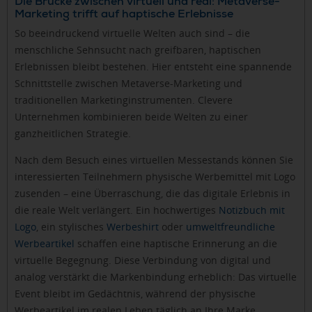
Die Brücke zwischen virtuell und real: Metaverse-
Marketing trifft auf haptische Erlebnisse
So beeindruckend virtuelle Welten auch sind – die
menschliche Sehnsucht nach greifbaren, haptischen
Erlebnissen bleibt bestehen. Hier entsteht eine spannende
Schnittstelle zwischen Metaverse-Marketing und
traditionellen Marketinginstrumenten. Clevere
Unternehmen kombinieren beide Welten zu einer
ganzheitlichen Strategie.
Nach dem Besuch eines virtuellen Messestands können Sie
interessierten Teilnehmern physische Werbemittel mit Logo
zusenden – eine Überraschung, die das digitale Erlebnis in
die reale Welt verlängert. Ein hochwertiges
Notizbuch mit
Logo
, ein stylisches
Werbeshirt
oder
umweltfreundliche
Werbeartikel
schaffen eine haptische Erinnerung an die
virtuelle Begegnung. Diese Verbindung von digital und
analog verstärkt die Markenbindung erheblich: Das virtuelle
Event bleibt im Gedächtnis, während der physische
Werbeartikel im realen Leben täglich an Ihre Marke