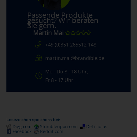
Passende Produkte
gesucht? Wir beraten
Sie gern.
Martin Mai
✩✩✩✩✩
+49 (0)351 265512-148
martin.mai@brandible.de
Mo - Do 8 - 18 Uhr,
Fr 8 - 17 Uhr
Lesezeichen speichern bei:
Digg.com
Stumbleupon.com
Del.icio.us
Facebook
Reddit.com