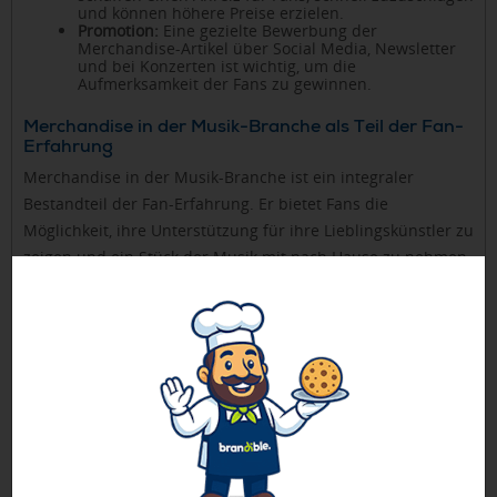
und können höhere Preise erzielen.
Promotion:
Eine gezielte Bewerbung der
Merchandise-Artikel über Social Media, Newsletter
und bei Konzerten ist wichtig, um die
Aufmerksamkeit der Fans zu gewinnen.
Merchandise in der Musik-Branche als Teil der Fan-
Erfahrung
Merchandise in der Musik-Branche ist ein integraler
Bestandteil der Fan-Erfahrung. Er bietet Fans die
Möglichkeit, ihre Unterstützung für ihre Lieblingskünstler zu
zeigen und ein Stück der Musik mit nach Hause zu nehmen.
Besonders bei Konzerten und Events spielt Merchandise
eine große Rolle:
Konzert-Merchandise:
Bei Live-Auftritten haben Fans
oft die Gelegenheit, exklusive Artikel zu kaufen, die
nur bei diesen Veranstaltungen erhältlich sind. Dies
kann die Fan-Erfahrung bereichern und die
Erinnerung an das Konzert lebendig halten.
Meet and Greets:
Bei speziellen Fan-Events, wie
Meet and Greets, können signierte Artikel oder
personalisierte Merchandise-Produkte angeboten
werden, die eine besondere Bindung zwischen