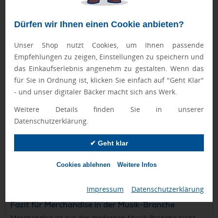
Künstler und Fan schaffen.
Nachhaltigkeit bei Merchandise in der Musik-
Dürfen wir Ihnen einen Cookie anbieten?
Branche
Ein wachsender Trend im Merchandise-Bereich ist die
Unser Shop nutzt Cookies, um Ihnen passende
Nachhaltigkeit. Immer mehr Künstler und Fans legen
Empfehlungen zu zeigen, Einstellungen zu speichern und
nämlich Wert auf umweltfreundliche und ethisch
das Einkaufserlebnis angenehm zu gestalten. Wenn das
produzierte Artikel. Hier einige Möglichkeiten, wie Künstler
für Sie in Ordnung ist, klicken Sie einfach auf "Geht Klar"
nachhaltiges Merchandise anbieten können:
- und unser digitaler Bäcker macht sich ans Werk.
Bio-Baumwolle und recycelte Materialien:
T-Shirts
Weitere Details finden Sie in unserer
und andere Bekleidungsartikel aus biologisch
Datenschutzerklärung.
angebauter Baumwolle oder recycelten Stoffen sind
umweltfreundlicher.
Lokale Produktion:
Durch die Produktion in der Nähe
✔ Geht klar
des Marktes können Transportwege verkürzt und die
CO2-Emissionen reduziert werden.
Faire Arbeitsbedingungen:
Sicher zu stellen, dass die
Cookies ablehnen
Weitere Infos
Produkte unter fairen Arbeitsbedingungen
hergestellt werden, ist nicht nur ethisch korrekt,
sondern kann auch ein Verkaufsargument sein.
Impressum
|
Datenschutzerklärung
Fazit für Merchandise in der Musik-Branche
Merchandise ist aus der modernen Musik-Branche nicht