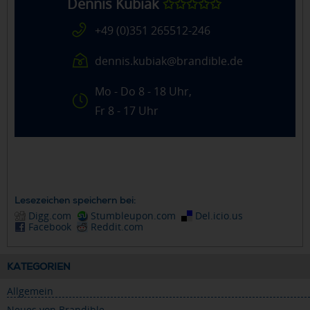
Dennis Kubiak
✩✩✩✩✩
+49 (0)351 265512-246
dennis.kubiak@brandible.de
Mo - Do 8 - 18 Uhr,
Fr 8 - 17 Uhr
Lesezeichen speichern bei:
Digg.com
Stumbleupon.com
Del.icio.us
Facebook
Reddit.com
KATEGORIEN
Allgemein
Neues von Brandible