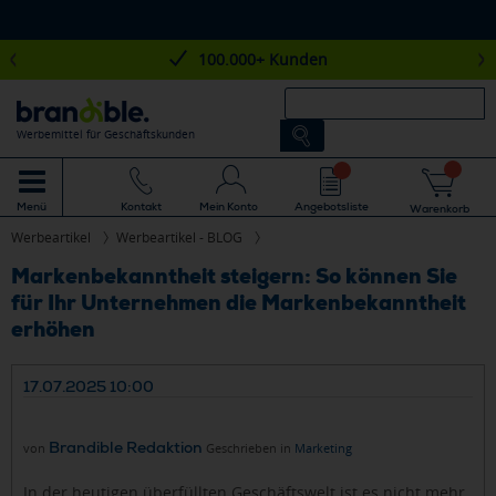
100.000+ Kunden
Werbemittel für Geschäftskunden
Mein Konto
Angebotsliste
Menü
Kontakt
Warenkorb
Werbeartikel
Werbeartikel - BLOG
Markenbekanntheit steigern: So können Sie
für Ihr Unternehmen die Markenbekanntheit
erhöhen
17.07.2025 10:00
Brandible Redaktion
von
Geschrieben in
Marketing
In der heutigen überfüllten Geschäftswelt ist es nicht mehr