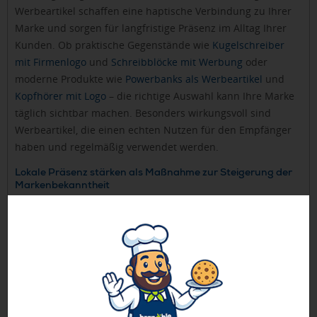
Werbeartikel schaffen eine haptische Verbindung zu Ihrer
Marke und sorgen für langfristige Präsenz im Alltag Ihrer
Kunden. Ob praktische Gegenstände wie
Kugelschreiber
mit Firmenlogo
und
Schreibblöcke mit Werbung
oder
moderne Produkte wie
Powerbanks als Werbeartikel
und
Kopfhörer mit Logo
– die richtige Auswahl kann Ihre Marke
täglich sichtbar machen. Besonders wirkungsvoll sind
Werbeartikel, die einen echten Nutzen für den Empfänger
haben und regelmäßig verwendet werden.
Lokale Präsenz stärken als Maßnahme zur Steigerung der
Markenbekanntheit
Für regional tätige Unternehmen ist lokale Präsenz
besonders wichtig. Sponsoring von Veranstaltungen,
Teilnahme an Messen oder Kooperationen mit anderen
lokalen Unternehmen können Ihre Sichtbarkeit in der
Region erheblich steigern und somit auch die
Markenbekanntheit steigern.
Partnerschaften und Kooperationen strategisch