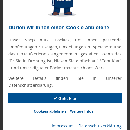
nutzen zur Steigerung der Markenbekanntheit
Partnerschaften mit anderen Unternehmen, Influencern
oder Branchenexperten können Ihre Reichweite
exponentiell vergrößern. Wählen Sie Partner, die Ihre
Dürfen wir Ihnen einen Cookie anbieten?
Zielgruppe teilen, aber nicht in direkter Konkurrenz zu
Ihnen stehen.
Unser Shop nutzt Cookies, um Ihnen passende
Empfehlungen zu zeigen, Einstellungen zu speichern und
Cross-Promotion, gemeinsame Veranstaltungen oder
das Einkaufserlebnis angenehm zu gestalten. Wenn das
Gastbeiträge in relevanten Publikationen verschaffen Ihnen
für Sie in Ordnung ist, klicken Sie einfach auf "Geht Klar"
Zugang zu neuen Zielgruppen und verleihen Ihrer Marke
- und unser digitaler Bäcker macht sich ans Werk.
zusätzliche Glaubwürdigkeit durch die Empfehlung
Weitere Details finden Sie in unserer
vertrauenswürdiger Partner.
Datenschutzerklärung.
Markenbekanntheit steigern durch
Kundenerfahrungen als Markenbotschafter
✔ Geht klar
Zufriedene Kunden sind Ihre besten Markenbotschafter.
Hervorragender Kundenservice und positive
Cookies ablehnen
Weitere Infos
Kundenerfahrungen führen zu Mundpropaganda und
Empfehlungen – der stärksten Form zur Steigerung der
Impressum
|
Datenschutzerklärung
Markenbekanntheit.