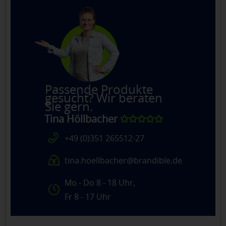
Passende Produkte
gesucht? Wir beraten
Sie gern.
Tina Höllbacher
✩✩✩✩✩
+49 (0)351 265512-27
tina.hoellbacher@brandible.de
Mo - Do 8 - 18 Uhr,
Fr 8 - 17 Uhr