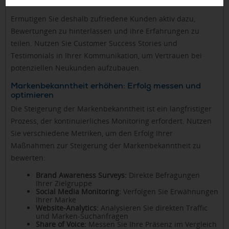
Ermutigen Sie deshalb zufriedene Kunden aktiv dazu,
Bewertungen zu hinterlassen und ihre Erfahrungen zu
teilen. Nutzen Sie Customer Success Stories und
Testimonials in Ihrer Kommunikation, um Vertrauen bei
potenziellen Neukunden aufzubauen.
Markenbekanntheit erhöhen: Erfolg messen und
optimieren
Die Steigerung der Markenbekanntheit ist ein langfristiger
Prozess, der kontinuierliches Monitoring erfordert. Nutzen
Sie verschiedene Metriken, um den Erfolg Ihrer
Maßnahmen zur Steigerung der Markenbekanntheit zu
bewerten:
Brand Awareness Surveys:
Direkte Befragungen
Ihrer Zielgruppe
Social Media Monitoring:
Verfolgen Sie Erwähnungen
Ihrer Marke
Website-Analytics:
Analysieren Sie direkten Traffic
und Marken-Suchanfragen
Share of Voice:
Messen Sie Ihre Präsenz im Vergleich