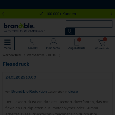
100.000+ Kunden
Werbemittel für Geschäftskunden
Mein Konto
Angebotsliste
Menü
Kontakt
Warenkorb
Werbeartikel
Werbeartikel - BLOG
Flexodruck
24.01.2025 10:00
Brandible Redaktion
von
Geschrieben in
Glossar
Der Flexodruck ist ein direktes Hochdruckverfahren, das mit
flexiblen Druckplatten aus Photopolymer oder Gummi
arbeitet. Diese Drucktechnik zeichnet sich durch ihre