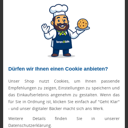
Materialien zu übertragen. Besonders vorteilhaft ist die
Möglichkeit, große Auflagen wirtschaftlich zu produzieren,
was für Werbeartikel-Kampagnen mit hohen Stückzahlen
von entscheidender Bedeutung ist. Die schnellen
Trocknungszeiten der Flexodruck-Farben erlauben hohe
Produktionsgeschwindigkeiten, was sich positiv auf die
Lieferzeiten auswirkt. Zusätzlich können durch das
Verfahren auch schwer bedruckbare Materialien wie
strukturierte Oberflächen oder flexible Folien mit Logos
versehen werden.
Dürfen wir Ihnen einen Cookie anbieten?
Unser Shop nutzt Cookies, um Ihnen passende
Empfehlungen zu zeigen, Einstellungen zu speichern und
Qualitätsmerkmale beim Flexodruck
das Einkaufserlebnis angenehm zu gestalten. Wenn das
Die Qualität von Flexodruck-Erzeugnissen wird durch
für Sie in Ordnung ist, klicken Sie einfach auf "Geht Klar"
verschiedene Parameter bestimmt:
- und unser digitaler Bäcker macht sich ans Werk.
Rasterweite:
Typischerweise 120 bis 200 Linien pro Zoll, je
Weitere Details finden Sie in unserer
nach Anwendung und Material.
Datenschutzerklärung.