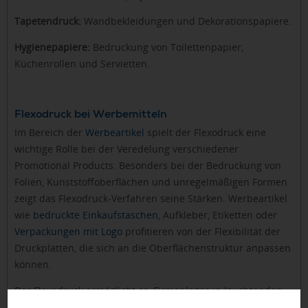
Tapetendruck:
Wandbekleidungen und Dekorationspapiere.
Hygienepapiere:
Bedruckung von Toilettenpapier,
Küchenrollen und Servietten.
Flexodruck bei Werbemitteln
Im Bereich der
Werbeartikel
spielt der Flexodruck eine
wichtige Rolle bei der Veredelung verschiedener
Promotional Products. Besonders bei der Bedruckung von
Folien, Kunststoffoberflächen und unregelmäßigen Formen
zeigt das Flexodruck-Verfahren seine Stärken. Werbeartikel
wie
bedruckte Einkaufstaschen
, Aufkleber, Etiketten oder
Verpackungen mit Logo
profitieren von der Flexibilität der
Druckplatten, die sich an die Oberflächenstruktur anpassen
können.
Der Flexodruck ermöglicht es, Firmenlogos in leuchtenden
Farben und mit guter Detailwiedergabe auf verschiedene