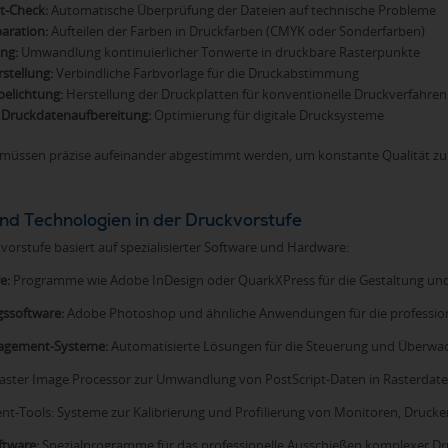
ht-Check:
Automatische Überprüfung der Dateien auf technische Probleme
aration:
Aufteilen der Farben in Druckfarben (CMYK oder Sonderfarben)
ng:
Umwandlung kontinuierlicher Tonwerte in druckbare Rasterpunkte
rstellung:
Verbindliche Farbvorlage für die Druckabstimmung
belichtung:
Herstellung der Druckplatten für konventionelle Druckverfahren
e Druckdatenaufbereitung:
Optimierung für digitale Drucksysteme
 müssen präzise aufeinander abgestimmt werden, um konstante Qualität zu
nd Technologien in der Druckvorstufe
rstufe basiert auf spezialisierter Software und Hardware:
e:
Programme wie Adobe InDesign oder QuarkXPress für die Gestaltung un
gssoftware:
Adobe Photoshop und ähnliche Anwendungen für die profession
agement-Systeme:
Automatisierte Lösungen für die Steuerung und Überwa
aster Image Processor zur Umwandlung von PostScript-Daten in Rasterdate
-Tools: Systeme zur Kalibrierung und Profilierung von Monitoren, Druck
ftware:
Spezialprogramme für das professionelle Ausschießen komplexer D