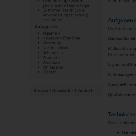
Teambuilding-Spiele für
Kenntnissen üb
gemeinsame Teamerfolge
Customer Health Score:
Abwanderung rechtzeitig
verhindern
Aufgaben d
Kategorien
Die Druckvorst
Allgemein
Neues von Brandible
Datenaufbereit
Marketing
Nachhaltigkeit
Bildbearbeitung
Referenzen
Druckanforder
Produkte
Webinare
Layout und Mo
Whitepaper
Glossar
Farbmanageme
Ausschießen:
An
Service
|
Newsletter
|
Kontakt
Qualitätskontro
Technische
Die technischen
Datenei