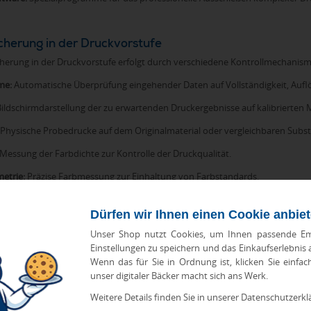
cherung in der Druckvorstufe
icherung in der Druckvorstufe erfolgt durch verschiedene Kontrollmechanis
me:
Automatische Überprüfung eingehender Daten auf Vollständigkeit, Aufl
ildschirmdarstellung der zu erwartenden Druckergebnisse auf kalibrierten 
Physische Probedrucke auf dem Originalmaterial oder vergleichbaren Subst
Messung der Farbdichte zur Kontrolle der Druckqualität.
etrie:
Präzise Farbmessung zur Einhaltung von Farbstandards.
verfahren gewährleisten, dass die Druckergebnisse den Qualitätsanforder
Dürfen wir Ihnen einen Cookie anbie
Unser Shop nutzt Cookies, um Ihnen passende Em
ufe bei Werbeartikeln
Einstellungen zu speichern und das Einkaufserlebnis
Wenn das für Sie in Ordnung ist, klicken Sie einfac
ktion von
Werbeartikeln mit Firmenlogo
spielt die Druckvorstufe eine beson
unser digitaler Bäcker macht sich ans Werk.
rden müssen. Logos enthalten oft komplexe Farbverläufe, spezielle Haus
bereitet werden müssen. Die Anpassung an verschiedene Druckverfahren u
Weitere Details finden Sie in unserer Datenschutzerkl
hnischen Grenzen und Möglichkeiten.