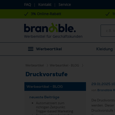
FAQ
|
Kontakt
|
Service
3% Online-Rabatt
1
Werbemittel für Geschäftskunden
Werbeartikel
Kleidung
Werbeartikel
Werbeartikel - BLOG
Druckvorstufe
29.01.2025 1
Werbeartikel - BLOG
von
Brandible 
neueste Beiträge
Die Druckvorst
Automatisiert zum
werden. Dieser
richtigen Zeitpunkt:
Druckvorstufe 
Trigger-based Marketing