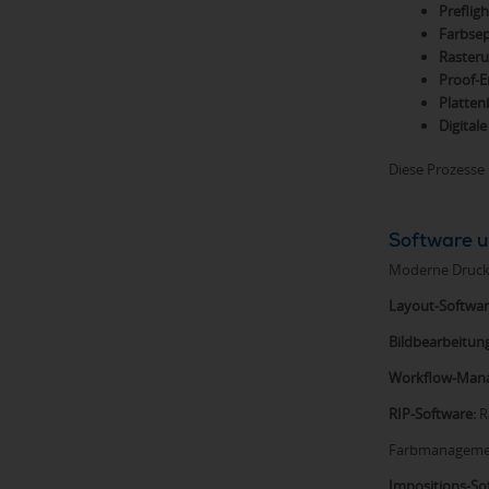
Preflig
Farbsep
Rasteru
Proof-E
Platten
Digital
Diese Prozesse
Software u
Moderne Druckvo
Layout-Softwar
Bildbearbeitun
Workflow-Man
RIP-Software:
R
Farbmanagement
Impositions-So