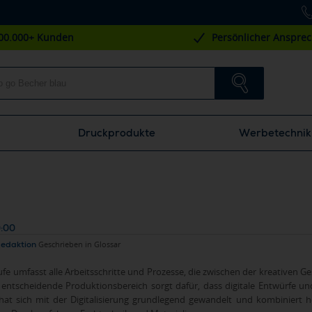
00.000+ Kunden
Persönlicher Anspre
Druckprodukte
Werbetechnik
0:00
Redaktion
Geschrieben in
Glossar
ufe umfasst alle Arbeitsschritte und Prozesse, die zwischen der kreativen
 entscheidende Produktionsbereich sorgt dafür, dass digitale Entwürfe 
hat sich mit der Digitalisierung grundlegend gewandelt und kombiniert 