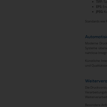
TIFF:
Ta
EPS:
Enc
JPEG:
Ko
Standards wie 
Automatisi
Moderne Druckv
Systeme überwa
nahtlose Integ
Künstliche Int
und Qualitätsb
Weitervera
Die Druckvorst
Verarbeitungs
Weiterverarbeit
Besondere Anfo