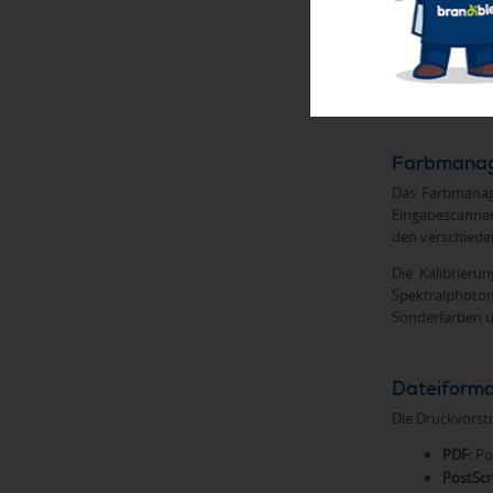
Besonders hera
mit Logo
), Met
sicherstellen,
erfordert oft d
Farbmanage
Das Farbmanage
Eingabescanne
den verschiede
Die Kalibrieru
Spektralphoto
Sonderfarben u
Dateiforma
Die Druckvorstu
PDF:
Por
PostScr