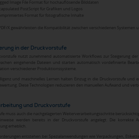
gged Image File Format für hochauflösende Bilddaten
apsulated PostScript für Grafiken und Logos
mprimiertes Format für fotografische Inhalte
PDF/X gewährleisten die Kompatibilität zwischen verschiedenen Systemen u
erung in der Druckvorstufe
orstufe nutzt zunehmend automatisierte Workflows zur Steigerung der E
chen eingehende Dateien und starten automatisch vordefinierte Bearbeit
ration verschiedener Produktionssysteme.
elligenz und maschinelles Lernen halten Einzug in die Druckvorstufe und
ewertung. Diese Technologien reduzieren den manuellen Aufwand und verbes
rbeitung und Druckvorstufe
ufe muss auch die nachgelagerten Weiterverarbeitungsschritte berücksichti
hinweise werden bereits in der Druckvorstufe angelegt. Die korrekte 
ung erheblich.
rderungen entstehen bei Spezialanwendungen wie Verpackungen, Etiketten