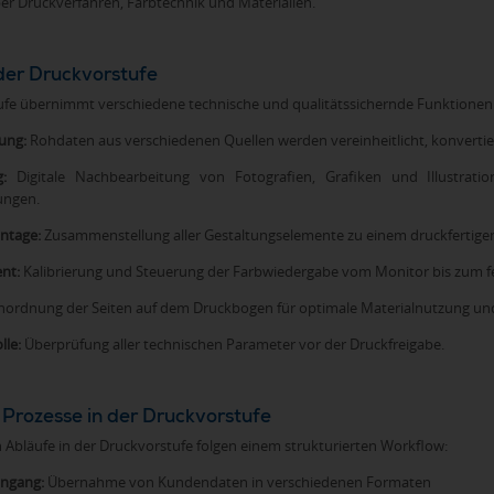
er Druckverfahren, Farbtechnik und Materialien.
er Druckvorstufe
ufe übernimmt verschiedene technische und qualitätssichernde Funktionen
ung:
Rohdaten aus verschiedenen Quellen werden vereinheitlicht, konvertier
:
Digitale Nachbearbeitung von Fotografien, Grafiken und Illustrat
ungen.
ntage:
Zusammenstellung aller Gestaltungselemente zu einem druckfertigen
nt:
Kalibrierung und Steuerung der Farbwiedergabe vom Monitor bis zum f
ordnung der Seiten auf dem Druckbogen für optimale Materialnutzung und
lle:
Überprüfung aller technischen Parameter vor der Druckfreigabe.
 Prozesse in der Druckvorstufe
 Abläufe in der Druckvorstufe folgen einem strukturierten Workflow:
ngang:
Übernahme von Kundendaten in verschiedenen Formaten