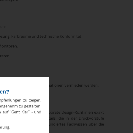
men:
ösung, Farbräume und technische Konformität.
Monitoren.
raten.
ungen entsprechen und Reklamationen vermieden werden.
ten?
pfehlungen zu zeigen,
 angenehm zu gestalten.
h auf "Geht Klar" - und
ders wichtige Rolle, da Corporate Design-Richtlinien exakt
farben oder filigrane Details, die in der Druckvorstufe
nd Materialien erfordert fundiertes Fachwissen über die
ärung.