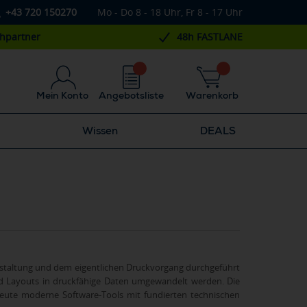
+43 720 150270
Mo - Do 8 - 18 Uhr, Fr 8 - 17 Uhr
chpartner
48h FASTLANE
Mein Konto
Angebotsliste
Warenkorb
Wissen
DEALS
 Gestaltung und dem eigentlichen Druckvorgang durchgeführt
und Layouts in druckfähige Daten umgewandelt werden. Die
heute moderne Software-Tools mit fundierten technischen