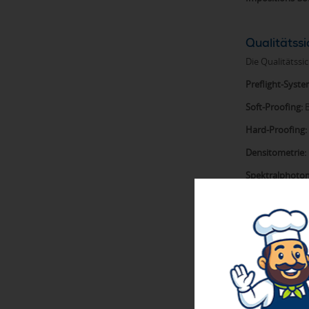
Qualitätssi
Die Qualitätss
Preflight-Syste
Soft-Proofing:
B
Hard-Proofing:
Densitometrie:
Spektralphotom
Diese Kontroll
Druckvorst
Bei der Produ
eingehalten we
sorgfältig auf
jeweiligen tec