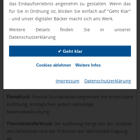
das Einkaufserlebnis angenehm zu gestalten. Wenn das
für Sie in Ordnung ist, klicken Sie einfach auf "Geht Klar"
Auflösungsoptimierung bei verschiedenen
- und unser digitaler Bäcker macht sich ans Werk.
Druckverfahren
Weitere Details finden Sie in unserer
Verschiedene Druckverfahren erfordern unterschiedliche
Datenschutzerklärung.
Ansätze zur Auflösungsoptimierung:
Digitaldruck:
Direkte Übertragung digitaler Daten
✔ Geht klar
ermöglicht hohe Auflösungen, die durch die Hardware-
Spezifikationen begrenzt werden.
Cookies ablehnen
Weitere Infos
Siebdruck:
Die Auflösung wird durch die Maschenweite des
Impressum
|
Datenschutzerklärung
Siebs und die Viskosität der Farbe bestimmt.
Flexodruck:
Flexible Druckplatten begrenzen die erreichbare
Auflösung, ermöglichen jedoch vielseitige
Materialbedruckung.
Thermotransferdruck:
Die Auflösung hängt von der Qualität
des Farbbands und der Präzision der Wärmeübertragung
ab.