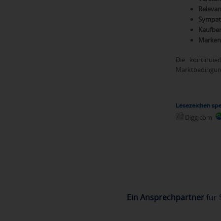
Relevan
Sympat
Kaufber
Marken
Die kontinuie
Marktbedingun
Lesezeichen spe
Digg.com
Ein Ansprechpartner
für 