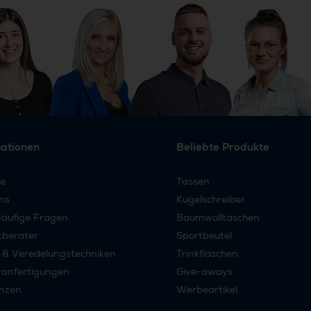
mationen
Beliebte Produkte
re
Tassen
ns
Kugelschreiber
äufige Fragen
Baumwolltaschen
tberater
Sportbeutel
 & Veredelungstechniken
Trinkflaschen
anfertigungen
Give-aways
nzen
Werbeartikel