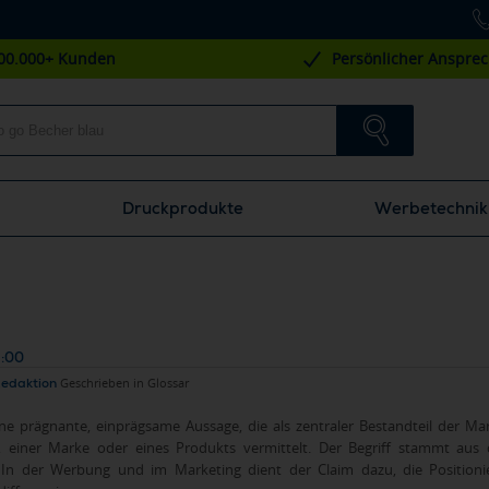
00.000+ Kunden
Persönlicher Anspre
Druckprodukte
Werbetechnik
5:00
Redaktion
Geschrieben in
Glossar
eine prägnante, einprägsame Aussage, die als zentraler Bestandteil der 
 einer Marke oder eines Produkts vermittelt. Der Begriff stammt aus
 In der Werbung und im Marketing dient der Claim dazu, die Position