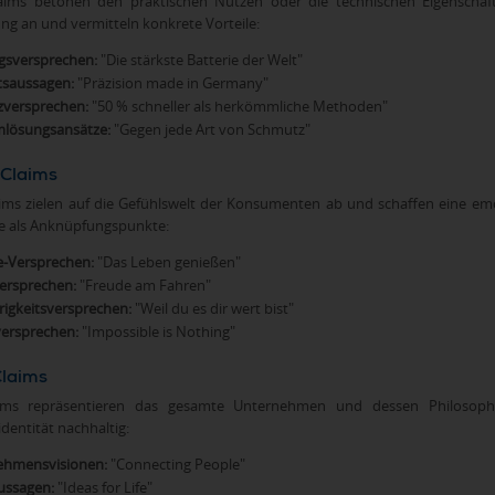
aims betonen den praktischen Nutzen oder die technischen Eigenschafte
ng an und vermitteln konkrete Vorteile:
gsversprechen:
"Die stärkste Batterie der Welt"
tsaussagen:
"Präzision made in Germany"
nzversprechen:
"50 % schneller als herkömmliche Methoden"
lösungsansätze:
"Gegen jede Art von Schmutz"
 Claims
ims zielen auf die Gefühlswelt der Konsumenten ab und schaffen eine em
e als Anknüpfungspunkte:
le-Versprechen:
"Das Leben genießen"
ersprechen:
"Freude am Fahren"
igkeitsversprechen:
"Weil du es dir wert bist"
versprechen:
"Impossible is Nothing"
Claims
ims repräsentieren das gesamte Unternehmen und dessen Philosophie
entität nachhaltig:
ehmensvisionen:
"Connecting People"
ussagen:
"Ideas for Life"