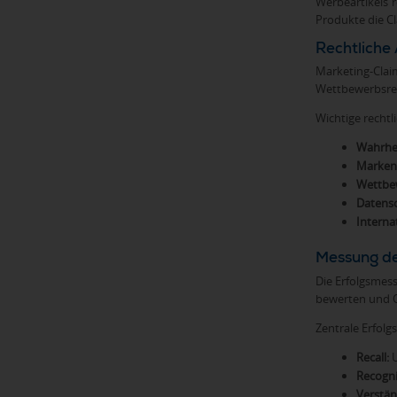
Werbeartikels 
Produkte die C
Rechtliche
Marketing-Cla
Wettbewerbsrec
Wichtige recht
Wahrhei
Marken
Wettbe
Datensc
Interna
Messung de
Die Erfolgsmes
bewerten und O
Zentrale Erfolg
Recall:
U
Recogni
Verstän