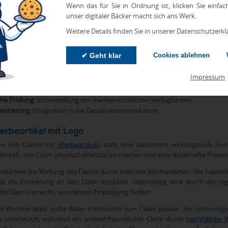
eistet, dass der Claim sowohl kreativ überzeugend als auch strategisch zielf
Wenn das für Sie in Ordnung ist, klicken Sie einfac
unser digitaler Bäcker macht sich ans Werk.
gsprozess umfasst mehrere Phasen:
Weitere Details finden Sie in unserer Datenschutzerkl
g und Strategieentwicklung:
Definition der Ziele und Rahmenbedingungen
ppenanalyse:
Untersuchung der Sprache und Bedürfnisse der Konsumenten
✔ Geht klar
Cookies ablehnen
werbsanalyse:
Bewertung bestehender Claims im Marktumfeld
e Ideenfindung:
Entwicklung verschiedener Claim-Varianten
Impressum
ung und Auswahl:
Prüfung der Kandidaten anhand definierter Kriterien
 und Optimierung:
Überprüfung der Wirkung bei der Zielgruppe
che Prüfung:
Sicherstellung der markenrechtlichen Verfügbarkeit
entierung:
Integration in die Gesamtkommunikation
erbeartikel mit Logo
on von Claims mit
Werbeartikeln
stellt eine besonders wirkungsvolle F
ichkeit, den Claim physisch erlebbar zu machen und eine dauerhafte Präsenz
erstärken die Wirkung des Claims durch mehrere Mechanismen. Die haptisch
ie die Erinnerung an den Claim verstärkt. Gleichzeitig wird durch die re
s Claims erreicht, was dessen Einprägung fördert.
s Werbeartikels sollte dabei thematisch zum Claim passen. Ein technolog
o
unterstützt, während ein umweltfreundlicher Claim durch
nachhaltige W