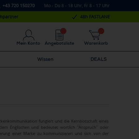
+43 720 150270
Mo - Do 8 - 18 Uhr, Fr 8 - 17 Uhr
chpartner
48h FASTLANE
Mein Konto
Angebotsliste
Warenkorb
Wissen
DEALS
Markenkommunikation fungiert und die Kernbotschaft eines
 dem Englischen und bedeutet wörtlich "Anspruch" oder
ierung einer Marke zu kommunizieren und sich von der