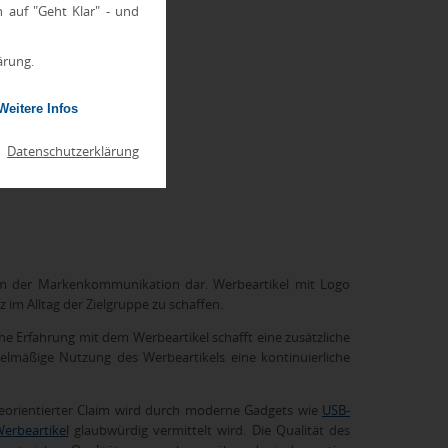
ührend ist.
h auf "Geht Klar" - und
ärung.
Weitere Infos
|
Datenschutzerklärung
orm der Markenkommunikation dar. Werbeartikel mit Logo
 im Alltag der Zielgruppe zu schaffen.
e Erfahrung mit dem Werbeartikel schafft eine zusätzliche
gelmäßige Nutzung des Werbeartikels eine kontinuierliche
ieorientierter Claim wird durch moderne Gadgets wie
USB-
erbeartikel
glaubwürdig vermittelt wird. Die Qualität des