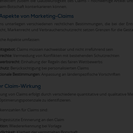
reflektiert zudem die Glaubwürdigkeit des Claims – hochwertige Artikel u
laim-Botschaft konterkarieren können.
 Aspekte von Marketing-Claims
ims unterliegen verschiedenen rechtlichen Bestimmungen, die bei der 
ht, Markenrecht und Verbraucherschutzrecht setzen Grenzen für die Gestal
liche Aspekte umfassen:
tsgebot:
Claims müssen nachweisbar und nicht irreführend sein
rechte:
Vermeidung von Konflikten mit bestehenden Schutzrechten
werbsrecht:
Einhaltung der Regeln des fairen Wettbewerbs
hutz:
Berücksichtigung bei personalisierten Claims
tionale Bestimmungen:
Anpassung an länderspezifische Vorschriften
r Claim-Wirkung
sung von Claims erfolgt durch verschiedene quantitative und qualitative M
ptimierungspotenziale zu identifizieren.
skennzahlen für Claims sind:
ngestützte Erinnerung an den Claim
tion:
Wiedererkennung bei Vorlage
dlichkeit:
Klarheit der vermittelten Botschaft