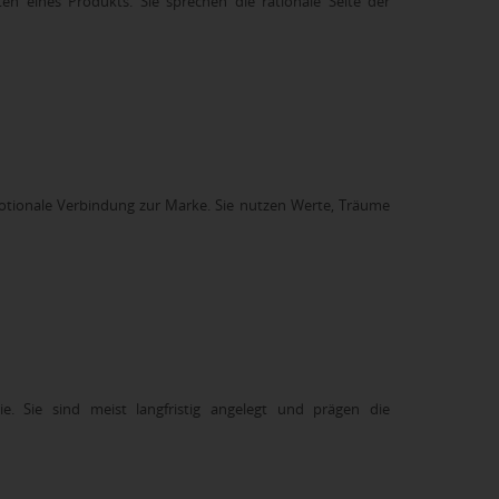
n eines Produkts. Sie sprechen die rationale Seite der
otionale Verbindung zur Marke. Sie nutzen Werte, Träume
. Sie sind meist langfristig angelegt und prägen die