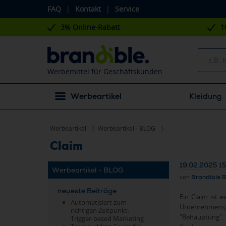
FAQ
|
Kontakt
|
Service
3% Online-Rabatt
1
Werbemittel für Geschäftskunden
Werbeartikel
Kleidung
Werbeartikel
Werbeartikel - BLOG
Claim
19.02.2025 1
Werbeartikel - BLOG
von
Brandible 
neueste Beiträge
Ein Claim ist 
Automatisiert zum
Unternehmens,
richtigen Zeitpunkt:
"Behauptung".
Trigger-based Marketing