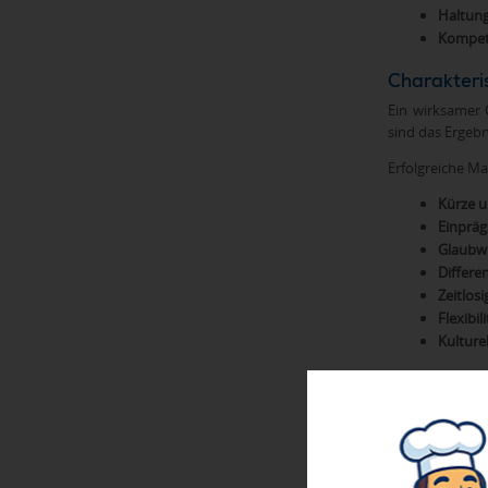
Haltung
Kompet
Charakteris
Ein wirksamer 
sind das Ergeb
Erfolgreiche M
Kürze u
Einpräg
Glaubwü
Differe
Zeitlosi
Flexibili
Kulturel
Die sprachlich
oder bewusste 
Entwicklun
Die Entwicklung