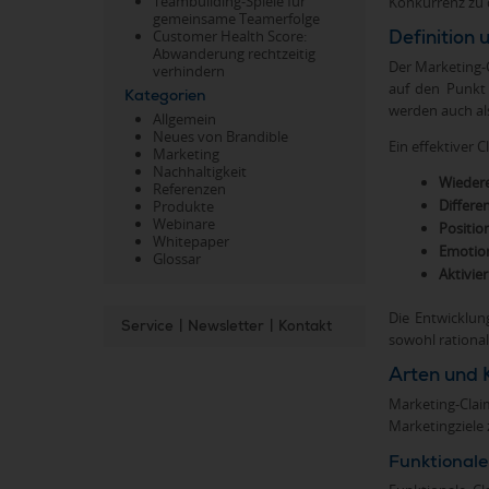
Teambuilding-Spiele für
Konkurrenz zu d
gemeinsame Teamerfolge
Definition
Customer Health Score:
Abwanderung rechtzeitig
Der Marketing-C
verhindern
auf den Punkt 
Kategorien
werden auch als
Allgemein
Neues von Brandible
Ein effektiver C
Marketing
Nachhaltigkeit
Wieder
Referenzen
Differe
Produkte
Webinare
Positio
Whitepaper
Emotion
Glossar
Aktivie
Die Entwicklun
Service
|
Newsletter
|
Kontakt
sowohl rational
Arten und 
Marketing-Claim
Marketingziele 
Funktionale