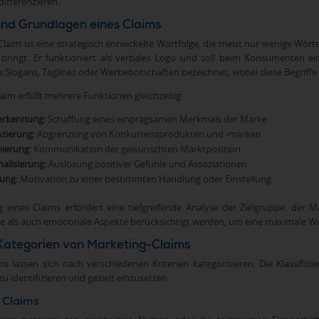
ifferenzieren.
 und Grundlagen eines Claims
laim ist eine strategisch entwickelte Wortfolge, die meist nur wenige Wör
bringt. Er funktioniert als verbales Logo und soll beim Konsumenten ei
 Slogans, Taglines oder Werbebotschaften bezeichnet, wobei diese Begriffe
laim erfüllt mehrere Funktionen gleichzeitig:
erkennung:
Schaffung eines einprägsamen Merkmals der Marke
nzierung:
Abgrenzung von Konkurrenzprodukten und -marken
nierung:
Kommunikation der gewünschten Marktposition
alisierung:
Auslösung positiver Gefühle und Assoziationen
rung:
Motivation zu einer bestimmten Handlung oder Einstellung
g eines Claims erfordert eine tiefgreifende Analyse der Zielgruppe, de
e als auch emotionale Aspekte berücksichtigt werden, um eine maximale Wir
Kategorien von Marketing-Claims
s lassen sich nach verschiedenen Kriterien kategorisieren. Die Klassifizi
zu identifizieren und gezielt einzusetzen.
 Claims