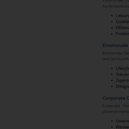
Funktionale Cl
Kaufentscheidu
Leistun
Qualitä
Effizie
Problem
Emotionale
Emotionale Cla
und Sehnsücht
Lifesty
Statusv
Zugehör
Erfolgs
Corporate 
Corporate Cla
Unternehmensid
Untern
Wertea