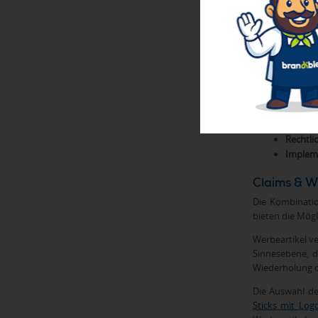
Prozess gewährl
Der Entwicklun
Briefin
Zielgru
Wettbe
Kreativ
Bewert
Testing
Rechtli
Implem
Claims & W
Die Kombinati
bieten die Mögl
Werbeartikel v
Sinnesebene, d
Wiederholung de
Die Auswahl de
Sticks mit Log