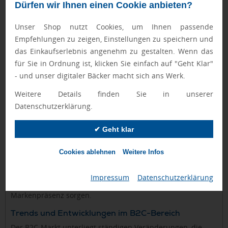
Kundengewinnung. Im Gegensatz zum B2B-Bereich, wo
Dürfen wir Ihnen einen Cookie anbieten?
Werbeartikel meist als Geschäftsgeschenke dienen, werden
Unser Shop nutzt Cookies, um Ihnen passende
sie im B2C-Segment häufig als
Empfehlungen zu zeigen, Einstellungen zu speichern und
Verkaufsförderungsinstrument oder Give-aways bei Events
das Einkaufserlebnis angenehm zu gestalten. Wenn das
eingesetzt.
für Sie in Ordnung ist, klicken Sie einfach auf "Geht Klar"
B2C-Unternehmen nutzen Werbeartikel strategisch, um ihre
- und unser digitaler Bäcker macht sich ans Werk.
Markenbekanntheit zu steigern und positive Assoziationen
Weitere Details finden Sie in unserer
bei Verbrauchern zu schaffen. Beliebte Artikel umfassen
Datenschutzerklärung.
praktische Alltagsgegenstände wie
Kugelschreiber mit Logo
,
personalisierte Taschen
oder saisonale Artikel. Bei
✔ Geht klar
Veranstaltungen, Messen oder Promotionen werden diese
gezielt verteilt, um die Marke im Bewusstsein der
Cookies ablehnen
Weitere Infos
Zielgruppe zu verankern. Besonders erfolgreich sind
Werbeartikel, die einen hohen Nutzwert haben und
Impressum
|
Datenschutzerklärung
regelmäßig verwendet werden, da sie für kontinuierliche
Markenpräsenz sorgen.
Trends und Entwicklungen im B2C-Bereich
Der B2C-Markt unterliegt ständigen Veränderungen, die