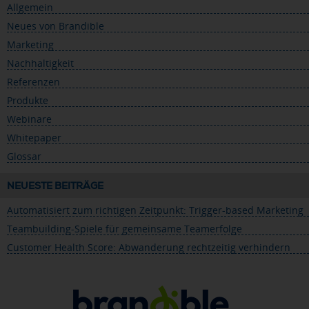
Allgemein
Neues von Brandible
Marketing
Nachhaltigkeit
Referenzen
Produkte
Webinare
Whitepaper
Glossar
NEUESTE BEITRÄGE
Automatisiert zum richtigen Zeitpunkt: Trigger-based Marketing
Teambuilding-Spiele für gemeinsame Teamerfolge
Customer Health Score: Abwanderung rechtzeitig verhindern