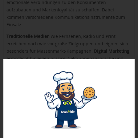
emotionale Verbindungen zu den Konsumenten
aufzubauen und Markenloyalität zu schaffen. Dabei
kommen verschiedene Kommunikationsinstrumente zum
Einsatz:
Traditionelle Medien
wie Fernsehen, Radio und Print
erreichen nach wie vor große Zielgruppen und eignen sich
besonders für Massenmarkt-Kampagnen.
Digital Marketing
ermöglicht hingegen präzise Zielgruppenansprache und
Messbarkeit von Kampagnen-Erfolg.
Content Marketing
spielt eine wachsende Rolle, da
Verbraucher zunehmend informierte Kaufentscheidungen
treffen möchten. Unternehmen erstellen relevante Inhalte,
die nicht nur verkaufen, sondern auch unterhalten und
informieren.
B2C & Werbeartikel
Bedruckte
Werbeartikel mit Logo
erfüllen im B2C-Marketing
wichtige Funktionen zur Markenbindung und