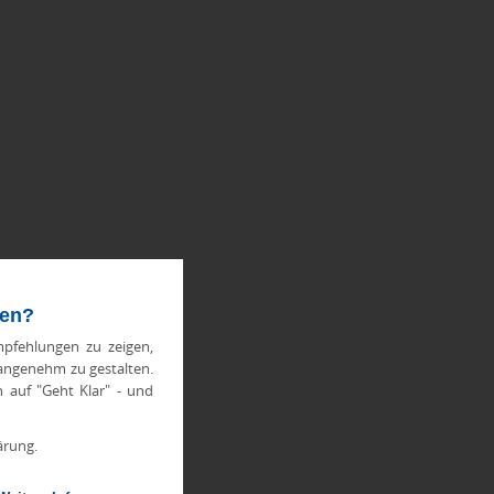
ten?
pfehlungen zu zeigen,
 angenehm zu gestalten.
h auf "Geht Klar" - und
ärung.