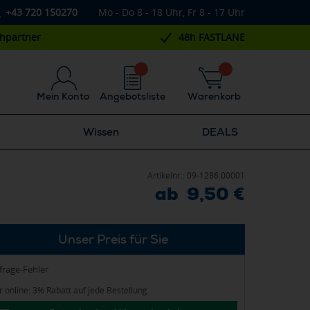
+43 720 150270
Mo - Do 8 - 18 Uhr, Fr 8 - 17 Uhr
chpartner
48h FASTLANE
Mein Konto
Angebotsliste
Warenkorb
Wissen
DEALS
Artikelnr.:
09-1286.00001
ab 9,50 €
Unser Preis für Sie
frage-Fehler
 online: 3% Rabatt auf jede Bestellung