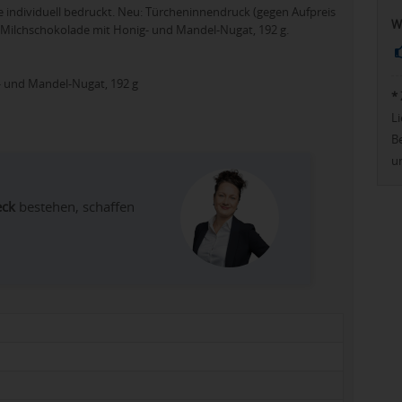
le individuell bedruckt. Neu: Türcheninnendruck (gegen Aufpreis
W
n Milchschokolade mit Honig- und Mandel-Nugat, 192 g.
g- und Mandel-Nugat, 192 g
*
Li
Be
u
eck
bestehen, schaffen