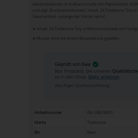
Adventskalender in Vollkartonhülle mit Papierblister, Hül
und zzgl. Drucknebenkosten). Inhalt: 24 Toblerone Tiny i
Saisonartikel - solange der Vorrat reicht!
➤ Inhalt: 24 Toblerone Tiny in Milchschokolade mit Honi
➤ Muster wird mit einem Beispieldruck geliefert.
Geprüft von Ewa
Nur Produkte, die unseren
Qualitätsch
es in den Shop.
Mehr erfahren
Ewa Engel, Qualitätssicherung
Artikelnummer
09-1286.00001
Marke
Toblerone
Bio
Nein