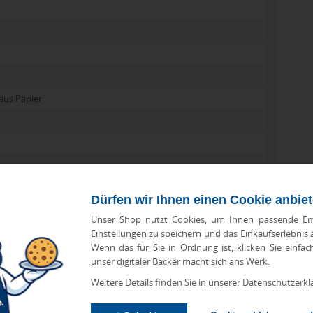
 aus Papier
Dürfen wir Ihnen einen Cookie anbie
Unser Shop nutzt Cookies, um Ihnen passende Em
Einstellungen zu speichern und das Einkaufserlebnis
Wenn das für Sie in Ordnung ist, klicken Sie einfac
unser digitaler Bäcker macht sich ans Werk.
Weitere Details finden Sie in unserer Datenschutzerkl
schokolade mit Honig- und Mandel-Nugat, 192 g