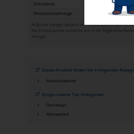
Dokumente
Datenhandling
(PDF, ca. 700
Mindestbestellmenge:
100
Aufgrund stetiger Updates der Produktpalette kann es 
Alle Produktpreise verstehen sich in der Regel ohne Werb
Anfrage.
Dieses Produkt finden Sie in folgenden Kateg
Adventskalender
Einige unserer Top-Kategorien
Give-aways
Werbeartikel