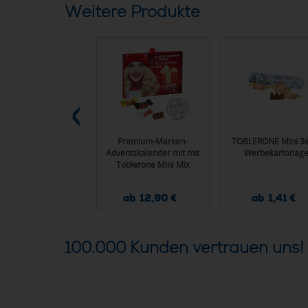
Weitere Produkte
ERONE Riegel, 100 g
Premium-Marken-
TOBLERONE Mini 3e
m Werbeschuber
Adventskalender mit mit
Werbekartonag
Toblerone Mini Mix
ab 4,10 €
ab 12,90 €
ab 1,41 €
100.000 Kunden vertrauen uns!