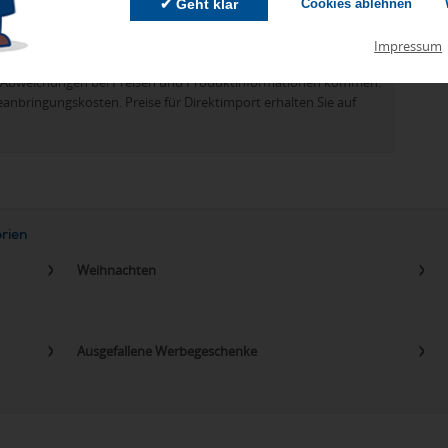
✔ Geht klar
Cookies ablehnen
 KB)
Impressum
zu Abweichungen bei Preisen und Produktinformationen kommen.
eanbringungskosten. Preise für Direktimport erhalten Sie auf
orien
Weihnachten
Ausgefallene Werbegeschenke