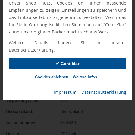
Unser Shop nutzt Cookies, um Ihnen passende
Ewa Engel,
Empfehlungen zu zeigen, Einstellungen zu speichern und
Qualitätssicherung
das Einkaufserlebnis angenehm zu gestalten. Wenn das
für Sie in Ordnung ist, klicken Sie einfach auf "Geht Klar"
- und unser digitaler Bäcker macht sich ans Werk.
Zusatzinformation
Weitere Details finden Sie in unserer
Datenschutzerklärung.
Artikelnummer:
018-94696
✔ Geht klar
Marke:
Ferrero
Cookies ablehnen
Weitere Infos
Gewicht:
18 g
Verpackungsgewicht:
4,9 kg
Impressum
|
Datenschutzerklärung
Verpackungseinh.:
160
Herkunftsland:
Deutschland
Zolltarifnummer:
18063210
Links zu
PDF-Link