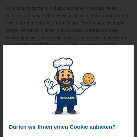
du bist einzigartig! Ein duplo auf einer Werbekarte als
Osterei. Die ideale Kleinigkeit zu Ostern: Auf du und du mit
Ihren Kunden und mit Ihrem Team. Produktdetails: duplo
Riegel, verpackt in einer individuellen Werbekartonage.
Nachhaltigkeit: Für jede Bestellung mit uns wird ein Baum
über GROW MY TREE gepflanzt. Wir verwenden FSC®
zertifizierten Karton aus nachhaltiger Forstwirtschaft und
anderen kontrollierten Quellen.
➤ Inhalt: 1 duplo Riegel (ca. 18 g)
➤ FSC-Zertifikat (Zertifizierung durch den Hersteller)
Muster wird mit einem Beispieldruck geliefert.
Geprüft von Ewa
Nur Produkte, die unseren
Qualitätscheck
bestehen,
Dürfen wir Ihnen einen Cookie anbieten?
schaffen es in den Shop.
Mehr erfahren