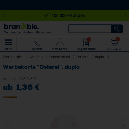
100.000+ Kunden
Werbemittel für Geschäftskunden
Mein Konto
Angebotsliste
Menü
Kontakt
Warenkorb
Werbeartikel
Marken
Lebensmittel
Ferrero
duplo
Werbekarte "Osterei", duplo
Artikelnr.:
018-94696
ab 1,36 €