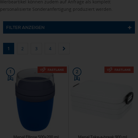
Werbeartikel können zudem auf Anfrage als komplett
personalisierte Sonderanfertigung produziert werden.
FILTER ANZEIGEN
1
2
3
4
1
2
Mepal Ellipse 500+200 ml
Mepal Take-a-break 900 ml