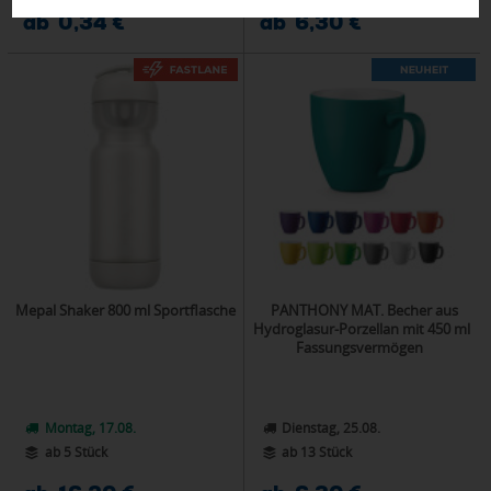
ab 0,34 €
ab 6,30 €
Mepal Shaker 800 ml Sportflasche
PANTHONY MAT. Becher aus
Hydroglasur-Porzellan mit 450 ml
Fassungsvermögen
Montag, 17.08.
Dienstag, 25.08.
ab 5 Stück
ab 13 Stück