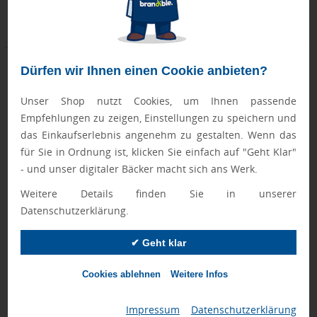
ab 5 Stück
ab 14 Stück
ab 16,40 €
ab 4,65 €
Dürfen wir Ihnen einen Cookie anbieten?
Unser Shop nutzt Cookies, um Ihnen passende
Empfehlungen zu zeigen, Einstellungen zu speichern und
das Einkaufserlebnis angenehm zu gestalten. Wenn das
für Sie in Ordnung ist, klicken Sie einfach auf "Geht Klar"
- und unser digitaler Bäcker macht sich ans Werk.
Weitere Details finden Sie in unserer
Datenschutzerklärung.
4-Farben-Stift
"SeekTag Tracker" Tracker aus
rABS, kompatibel mit Apple und
Android
✔ Geht klar
Cookies ablehnen
Weitere Infos
Montag, 17.08.
Montag, 24.08.
ab 170 Stück
ab 13 Stück
Impressum
|
Datenschutzerklärung