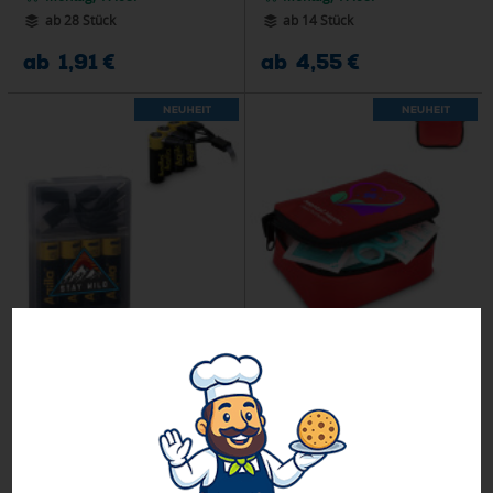
ab 28 Stück
ab 14 Stück
ab 1,91 €
ab 4,55 €
Aqiila wiederaufladbare USB-C-
Erste-Hilfe-Set 16-teilig Fuji
Batterien AA 2000 mAh, 4er-Pack
Montag, 17.08.
Montag, 17.08.