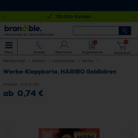
100.000+ Kunden
Werbemittel für Geschäftskunden
Mein Konto
Angebotsliste
Menü
Kontakt
Warenkorb
Werbeartikel
Marken
Lebensmittel
Haribo
Werbe-Klappkarte, HARIBO Goldbären
Artikelnr.:
018-91465
ab 0,74 €