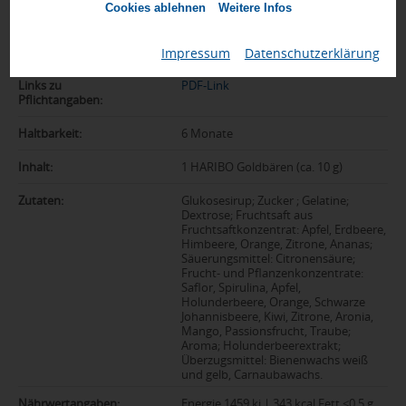
Cookies ablehnen
Weitere Infos
Herkunftsland:
Deutschland
Zolltarifnummer:
17049065
Impressum
|
Datenschutzerklärung
Links zu
PDF-Link
Pflichtangaben:
Haltbarkeit:
6 Monate
Inhalt:
1 HARIBO Goldbären (ca. 10 g)
Zutaten:
Glukosesirup; Zucker ; Gelatine;
Dextrose; Fruchtsaft aus
Fruchtsaftkonzentrat: Apfel, Erdbeere,
Himbeere, Orange, Zitrone, Ananas;
Säuerungsmittel: Citronensäure;
Frucht- und Pflanzenkonzentrate:
Saflor, Spirulina, Apfel,
Holunderbeere, Orange, Schwarze
Johannisbeere, Kiwi, Zitrone, Aronia,
Mango, Passionsfrucht, Traube;
Aroma; Holunderbeerextrakt;
Überzugsmittel: Bienenwachs weiß
und gelb, Carnaubawachs.
Nährwertangaben:
Energie 1459 kj | 343 kcal Fett <0,5 g