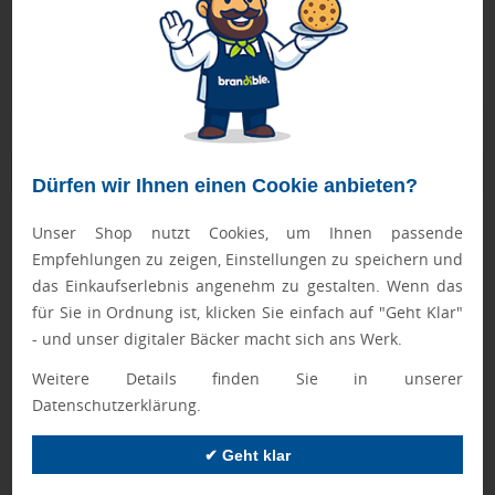
schaffen es in den Shop.
Mehr erfahren
Ewa Engel,
Qualitätssicherung
Zusatzinformation
Dürfen wir Ihnen einen Cookie anbieten?
Artikelnummer:
018-91465
Unser Shop nutzt Cookies, um Ihnen passende
Empfehlungen zu zeigen, Einstellungen zu speichern und
Marke:
Haribo
das Einkaufserlebnis angenehm zu gestalten. Wenn das
für Sie in Ordnung ist, klicken Sie einfach auf "Geht Klar"
Abmessungen:
ca. 70 x 90 x 12 mm
- und unser digitaler Bäcker macht sich ans Werk.
Gewicht:
10 g
Weitere Details finden Sie in unserer
Verpackungsabm.:
453 x 275 x 195 mm
Datenschutzerklärung.
Verpackungsgewicht:
4,4 kg
✔ Geht klar
Verpackungseinh.:
252