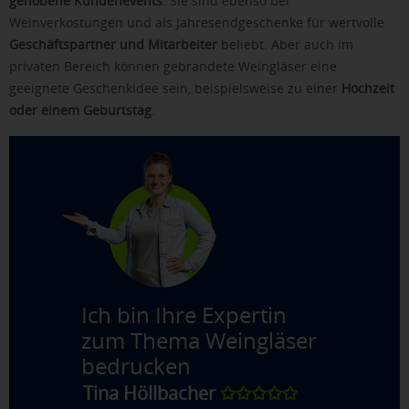
gehobene Kundenevents
. Sie sind ebenso bei
Weinverkostungen und als Jahresendgeschenke für wertvolle
Geschäftspartner und Mitarbeiter
beliebt. Aber auch im
privaten Bereich können gebrandete Weingläser eine
geeignete Geschenkidee sein, beispielsweise zu einer
Hochzeit
oder einem Geburtstag
.
Ich bin Ihre Expertin
zum Thema
Weingläser
bedrucken
Tina Höllbacher
✩✩✩✩✩