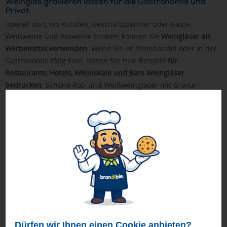
Weinglas gravieren lassen für die Gastronomie und
Privat
Überall dort, wo Kunden, Geschäftspartner oder Gäste
Weißweine und Rotweine trinken, können Sie
Weingläser als
Werbemittel verwenden
. Wenn Sie im Weinhandel oder in der
Gastronomie tätig sind, lassen Sie zum Beispiel
für
Restaurants, Hotels, Weinlokale und Bars Weingläser
bedrucken
. Schöne Rot- und Weißweingläser mit Gravur
kommen auch
bei privaten Weinkunden als
Werbegeschenke
gut an. Außerdem können Sie Weingläser als
Werbeartikel für Ihr Jubiläum bestellen oder sie auf anderen
Events als Markenbotschafter einsetzen. Diese Spezialgläser
erfüllen bei vielen Anlässen ihren Zweck. Weingläser mit Logo
sind als Werbemittel auf Veranstaltungen, Messen und
Weinverkostungen gefragt.
Dürfen wir Ihnen einen Cookie anbieten?