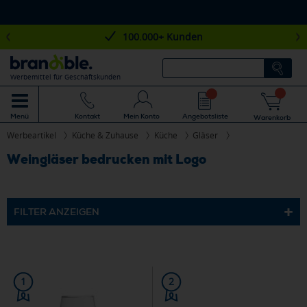
100.000+ Kunden
Werbemittel für Geschäftskunden
Mein Konto
Angebotsliste
Menü
Kontakt
Warenkorb
Werbeartikel
Küche & Zuhause
Küche
Gläser
Weingläser bedrucken mit Logo
FILTER ANZEIGEN
1
2