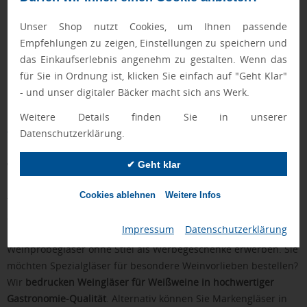
Unser Shop nutzt Cookies, um Ihnen passende
Empfehlungen zu zeigen, Einstellungen zu speichern und
das Einkaufserlebnis angenehm zu gestalten. Wenn das
für Sie in Ordnung ist, klicken Sie einfach auf "Geht Klar"
- und unser digitaler Bäcker macht sich ans Werk.
Weitere Details finden Sie in unserer
Datenschutzerklärung.
Weinglas bedruckt aus Glas, edlem Kristallglas oder
Kunststoff
✔ Geht klar
Weingläser mit Logo
sind bei Brandible in unterschiedlichen
Formen von schmal über bauchig bis oval verfügbar. Wenn Sie
Cookies ablehnen
Weitere Infos
traditionelle Designs bevorzugen, können Sie
klassische
Stielgläser als Weingläser-Werbegeschenke gravieren
lassen. In
Impressum
|
Datenschutzerklärung
unserem Onlineshop können Sie aber auch günstige
Weinprobegläser ohne Stiel als Werbegeschenke erwerben. Sie
möchten Spezialgläser für besondere Weinvorlieben bestellen?
Wir
bedrucken Weingläser für Weißweine in hochwertiger
Gastronomie-Qualität
. Alternativ können Sie Markengläser in