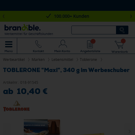
100.000+ Kunden
Werbemittel für Geschäftskunden
Mein Konto
Angebotsliste
Menü
Kontakt
Warenkorb
Werbeartikel
Marken
Lebensmittel
Toblerone
TOBLERONE "Maxi", 340 g im Werbeschuber
Artikelnr.:
018-91545
ab 10,40 €