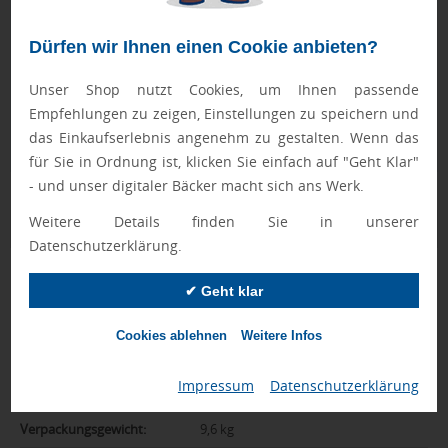
Geprüft von Ewa
Dürfen wir Ihnen einen Cookie anbieten?
Nur Produkte, die unseren
Qualitätscheck
bestehen,
schaffen es in den Shop.
Mehr erfahren
Unser Shop nutzt Cookies, um Ihnen passende
Empfehlungen zu zeigen, Einstellungen zu speichern und
Ewa Engel,
Qualitätssicherung
das Einkaufserlebnis angenehm zu gestalten. Wenn das
für Sie in Ordnung ist, klicken Sie einfach auf "Geht Klar"
- und unser digitaler Bäcker macht sich ans Werk.
Weitere Details finden Sie in unserer
Zusatzinformation
Datenschutzerklärung.
Artikelnummer:
018-91545
✔ Geht klar
Marke:
Toblerone
Cookies ablehnen
Weitere Infos
Abmessungen:
ca. 305 x 54 x 61 mm
Impressum
|
Datenschutzerklärung
Gewicht:
340 g
Verpackungsgewicht:
9,6 kg