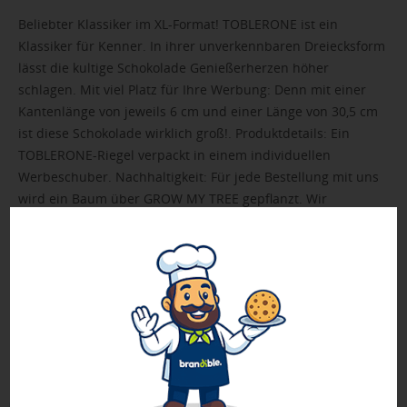
Beliebter Klassiker im XL-Format! TOBLERONE ist ein
Klassiker für Kenner. In ihrer unverkennbaren Dreiecksform
lässt die kultige Schokolade Genießerherzen höher
schlagen. Mit viel Platz für Ihre Werbung: Denn mit einer
Kantenlänge von jeweils 6 cm und einer Länge von 30,5 cm
ist diese Schokolade wirklich groß!. Produktdetails: Ein
TOBLERONE-Riegel verpackt in einem individuellen
Werbeschuber. Nachhaltigkeit: Für jede Bestellung mit uns
wird ein Baum über GROW MY TREE gepflanzt. Wir
verwenden FSC® zertifizierten Karton aus nachhaltiger
Forstwirtschaft und anderen kontrollierten Quellen.
➤ Inhalt: Milchschokolade von TOBLERONE (340 g), mit
Honig- und Mandel-Torrone
➤ FSC-Zertifikat (Zertifizierung durch den Hersteller)
Muster wird mit einem Beispieldruck geliefert.