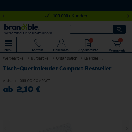
100.000+ Kunden
Werbemittel für Geschäftskunden
Mein Konto
Angebotsliste
Menü
Kontakt
Warenkorb
Werbeartikel
Büroartikel
Organisation
Kalender
Tisch-Querkalender Compact Bestseller
Artikelnr.:
066-CO-COMPACT
ab 2,10 €