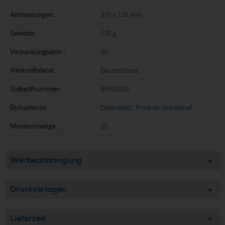
Abmessungen:
310 x 135 mm
Gewicht:
170 g
Verpackungseinh.:
90
Herkunftsland:
Deutschland
Zolltarifnummer:
49100000
Dokumente:
Datenblatt
,
Produkt-Steckbrief
Mindestmenge:
25
Werbeanbringung
Druckvorlagen
Lieferzeit