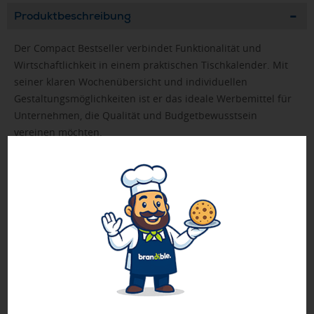
Produktbeschreibung
Der Compact Bestseller verbindet Funktionalität und
Wirtschaftlichkeit in einem praktischen Tischkalender. Mit
seiner klaren Wochenübersicht und individuellen
Gestaltungsmöglichkeiten ist er das ideale Werbemittel für
Unternehmen, die Qualität und Budgetbewusstsein
vereinen möchten.
• Format: 304 × 135 mm gesamt; 304 × 105 mm
Kalenderblock
• Kalendarium: Deutsch 3sprachig D/GB/F; je Woche 2
Seiten; Stundeneinteilung von 8 bis 20 Uhr auf dem unteren
Blatt; Notizraum und 3-Monats-Übersicht auf dem oberen
Blatt; Informationsteil
• Umfang: 112 Seiten
• Verarbeitung: Wire-O-Bindung weiß
• Einband: Karton individuell
• Werbefläche: kompletter Einband (Ober- und Unterdeckel)