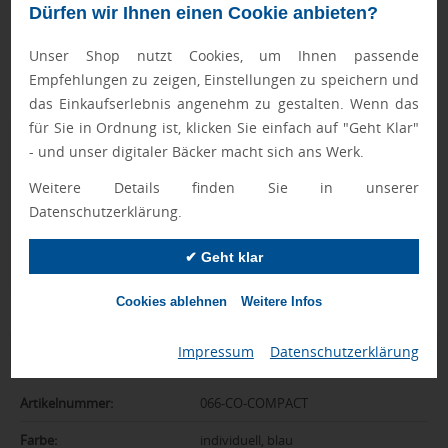
• Druck: 4C-Quality Digital inklusive
Dürfen wir Ihnen einen Cookie anbieten?
Als Muster-Exemplare werden produktionsgleiche Artikel
Unser Shop nutzt Cookies, um Ihnen passende
aus den Vorjahren versendet.
Muster wird mit einem Beispieldruck geliefert.
Empfehlungen zu zeigen, Einstellungen zu speichern und
das Einkaufserlebnis angenehm zu gestalten. Wenn das
für Sie in Ordnung ist, klicken Sie einfach auf "Geht Klar"
Geprüft von Ewa
- und unser digitaler Bäcker macht sich ans Werk.
Nur Produkte, die unseren
Qualitätscheck
bestehen,
Weitere Details finden Sie in unserer
schaffen es in den Shop.
Mehr erfahren
Datenschutzerklärung.
Ewa Engel,
✔ Geht klar
Qualitätssicherung
Cookies ablehnen
Weitere Infos
Zusatzinformation
Impressum
|
Datenschutzerklärung
Artikelnummer:
066-CO-COMPACT
Farbe:
individuell, blau