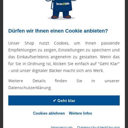
Kreide- & Straßenkreide-Werbeartikel in
verschiedenen Ausführungen
Bringen Sie Farbe ins Spiel mit unseren bedruckbaren
Malkreiden und Straßenmalkreiden als
kreative Werbeartikel
!
Ob für Kinder-Events, Straßenfeste oder als
originelles Give-
Dürfen wir Ihnen einen Cookie anbieten?
away
– mit Ihrem Logo bedruckt, hinterlassen die bunten
Kreiden bleibenden Eindruck bei Groß und Klein.
Unser Shop nutzt Cookies, um Ihnen passende
Empfehlungen zu zeigen, Einstellungen zu speichern und
Unser Sortiment an Werbe-Malkreiden umfasst unter anderem:
das Einkaufserlebnis angenehm zu gestalten. Wenn das
Straßenmalkreide-Sets in verschiedenen Größen und
für Sie in Ordnung ist, klicken Sie einfach auf "Geht Klar"
Verpackungen
Einzelne Straßenmalkreiden in vielen Farben
- und unser digitaler Bäcker macht sich ans Werk.
Wachsmalstifte-Sets mit 6 oder 12 Stiften
Kreideeier im Pappkarton als Ostergeschenk
Weitere Details finden Sie in unserer
Malkreide-Sets in Textiltaschen
Datenschutzerklärung.
✔ Geht klar
Cookies ablehnen
Weitere Infos
Impressum
|
Datenschutzerklärung