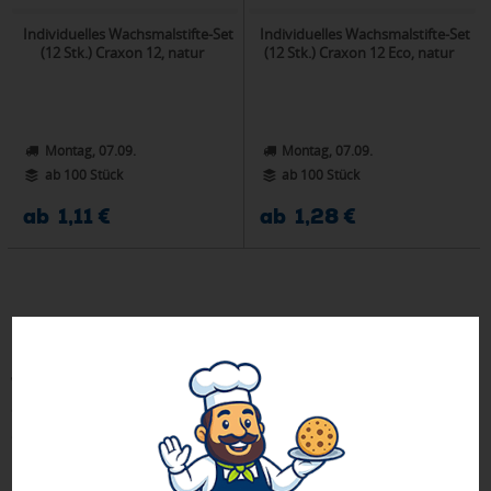
Individuelles Wachsmalstifte-Set
Individuelles Wachsmalstifte-Set
(12 Stk.) Craxon 12, natur
(12 Stk.) Craxon 12 Eco, natur
Montag, 07.09.
Montag, 07.09.
ab 100 Stück
ab 100 Stück
ab 1,11 €
ab 1,28 €
Bringen Sie Farbe ins Spiel mit unseren bedruckbaren
Malkreiden und Straßenmalkreiden als
kreative
Werbeartikel
!Ob für Kinder-Events, Straßenfeste oder als
originelles Give-away
– mit Ihrem Logo bedruckt, hinterlassen
die bunten Kreiden bleibenden Eindruck bei Groß und Klein.