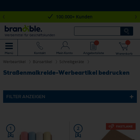
100.000+ Kunden
Werbemittel für Geschäftskunden
Mein Konto
Angebotsliste
Menü
Kontakt
Warenkorb
Werbeartikel
Büroartikel
Schreibgeräte
Straßenmalkreide-Werbeartikel bedrucken
FILTER ANZEIGEN
1
2