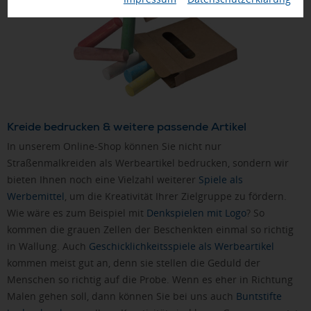
Kreide bedrucken & weitere passende Artikel
In unserem Online-Shop können Sie nicht nur
Straßenmalkreiden als Werbeartikel bedrucken, sondern wir
bieten Ihnen noch eine Vielzahl weiterer
Spiele als
Werbemittel
, um die Kreativität Ihrer Zielgruppe zu fördern.
Wie wäre es zum Beispiel mit
Denkspielen mit Logo
? So
kommen die grauen Zellen der Beschenkten einmal so richtig
in Wallung. Auch
Geschicklichkeitsspiele als Werbeartikel
kommen meist gut an, denn sie stellen die Geduld der
Menschen so richtig auf die Probe. Wenn es eher in Richtung
Malen gehen soll, dann können Sie bei uns auch
Buntstifte