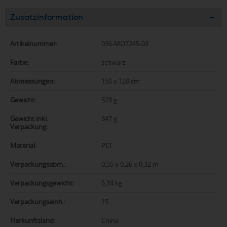
Zusatzinformation
Artikelnummer:
036-MO7245-03
Farbe:
schwarz
Abmessungen:
150 x 120 cm
Gewicht:
328 g
Gewicht inkl.
347 g
Verpackung:
Material:
PET
Verpackungsabm.:
0,55 x 0,26 x 0,32 m
Verpackungsgewicht:
5,34 kg
Verpackungseinh.:
15
Herkunftsland:
China