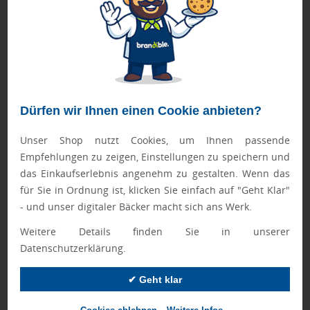
die
Rückseite des Trageriemens
vorgesehen. Die möglichen
Druckflächen sind mit
70 x 20 mm
sowie
270 x 270 mm
angegeben.
Hinweis zum Druck:
Sofern nicht anders angegeben sind
Tampondruck, Siebdruck und Sublimationsdruck auf Tassen,
Bechern, Trinkflaschen oder Geschirr weder
Dürfen wir Ihnen einen Cookie anbieten?
spülmaschinengeeignet noch spülmaschinenfest; die
Haltbarkeit des Druckes ist in diesen Fällen von der
Unser Shop nutzt Cookies, um Ihnen passende
Reklamation ausgeschlossen.
Empfehlungen zu zeigen, Einstellungen zu speichern und
das Einkaufserlebnis angenehm zu gestalten. Wenn das
Vorteile der STAVENGER Fleece-Decke für Ihren
für Sie in Ordnung ist, klicken Sie einfach auf "Geht Klar"
Werbeeinsatz
- und unser digitaler Bäcker macht sich ans Werk.
Die Kombination aus definierter Fläche, klaren
Abmessungen und mehreren Veredelungsarten unterstützt
Weitere Details finden Sie in unserer
eine einheitliche Markenkennzeichnung im
Datenschutzerklärung.
Unternehmensumfeld. Durch den Trageriemen ist die Decke
als Werbemittel handhabungsorientiert konzipiert, während
✔ Geht klar
die Druckflächen eine strukturierte Platzierung Ihres Logos