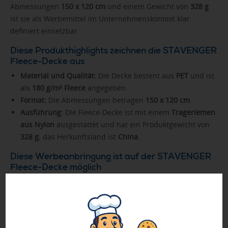
Abmessungen
150 x 120 cm
und einem Gewicht von
328 g
ist sie als Werbemittel im Unternehmenskontext klar
definiert einsetzbar.
Diese Produkthighlights zeichnen die STAVENGER
Fleece-Decke aus
Material und Qualität:
Die Decke besteht aus
PET
und ist
als
180 g/m² Fleece
angegeben.
Format:
Die Abmessungen betragen
150 x 120 cm
.
Ausführung:
Die Fleece-Decke ist mit einem
Trageriemen
aus Nylon
ausgestattet und hat ein Produktgewicht von
328 g
; das Herkunftsland ist
China
.
Diese Werbeanbringung ist auf der STAVENGER
Fleece-Decke möglich
Für die Individualisierung stehen die Verfahren
Siebdruck
,
Siebtransferdruck
,
Digitaltransferdruck
,
reflektierender
Transferdruck
sowie
Bestickung
zur Verfügung.
Als Druckpositionen sind der
Trageriemen
, die
Decke
und