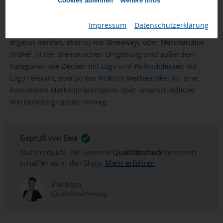
ermöglichen.
Cookies ablehnen
Weitere Infos
Für die Einordnung in Ihr Portfolio an
Werbeartikel
kann die
Impressum
|
Datenschutzerklärung
STAVENGER Fleece-Decke als textilbasierter Markenartikel
ergänzt werden, ebenso wie
Giveaways
oder
Merchandise
Artikel
. In der thematischen Umgebung sind außerdem
Kategorien wie
Decken mit Logo
und
Picknickdecken mit
Logo
relevant, ebenso wie
Picknick Werbeartikel
für eine
konsistente Markenpräsentation über unterschiedliche
Werbemittelgruppen hinweg.
Geprüft von Ewa
Nur Produkte, die unseren
Qualitätscheck
bestehen,
schaffen es in den Shop.
Mehr erfahren
Ewa Engel,
Qualitätssicherung