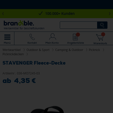
100.000+ Kunden
Werbemittel für Geschäftskunden
Mein Konto
Angebotsliste
Menü
Kontakt
Warenkorb
Werbeartikel
Outdoor & Sport
Camping & Outdoor
Picknick
Picknickdecken
STAVENGER Fleece-Decke
Artikelnr.:
036-MO7245-03
ab 4,35 €