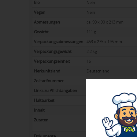
Bio
Nein
vegan
Nein
Abmessungen
ca. 90 x 90 x 213 mm
Gewicht
111 g
Verpackungsabmessungen
453 x 275 x 195 mm
Verpackungsgewicht
2,2 kg
Verpackungseinheit
16
Herkunftsland
Deutschland
Zolltarifnummer
18063210
Links zu Pflichtangaben
PDF-Link ChupaChups
,
PDF
Haltbarkeit
6 Monate
Inhalt
1 m&m´s „Choco“ (45 g), 4 
Zutaten
Zucker, Glukosesirup, Fruch
Citronensäure), Aromen, Fa
Dokumente
Datenhandling
(PDF, ca. 815