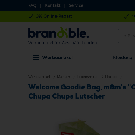
FAQ
|
Kontakt
|
Service
3% Online-Rabatt
1
Werbemittel für Geschäftskunden
Werbeartikel
Kleidung
Werbeartikel
Marken
Lebensmittel
Haribo
Welcome Goodie Bag, m&m's "
Chupa Chups Lutscher