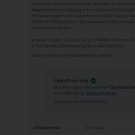
Mitarbeiter und Mitarbeiterinnen, Seminare, Konferenzen
begeistern Sie Ihre Zielgruppe. Auch individuelle Füllung
Werbekartonage in Schultütenform mit süßer Füllung. Nach
GROW MY TREE gepflanzt. Wir verwenden FSC® zertifizier
kontrollierten Quellen.
➤ Inhalt: 1 m&m´s „Choco“ (45 g), 4 HARIBO Goldbären Tü
➤ FSC-Zertifikat (Zertifizierung durch den Hersteller)
Muster wird mit einem Beispieldruck geliefert.
Geprüft von Ewa
Nur Produkte, die unseren
Qualitätsch
es in den Shop.
Mehr erfahren
Ewa Engel, Qualitätssicherung
Artikelnummer
018-91426