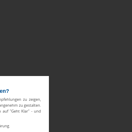
ten?
pfehlungen zu zeigen,
 angenehm zu gestalten.
h auf "Geht Klar" - und
ärung.