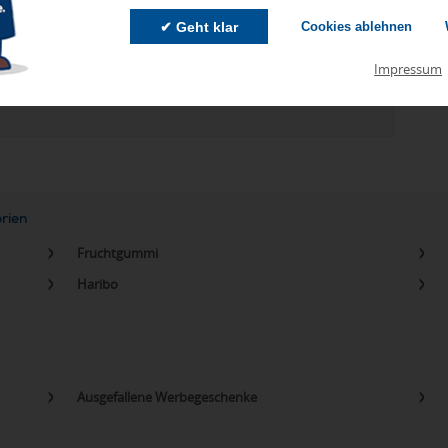
✔ Geht klar
Cookies ablehnen
zu Abweichungen bei Preisen und Produktinformationen kommen.
Impressum
eanbringungskosten. Preise für Direktimport erhalten Sie auf
orien
Fruchtgummi
Haribo
Ausgefallene Werbegeschenke