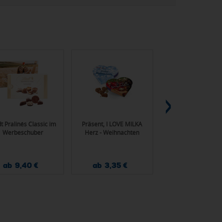
dt Pralinés Classic im
Präsent, I LOVE MILKA
"Elbe 75 Mug" Tass
Werbeschuber
Herz - Weihnachten
Borosilikatglas, 6
ab 9,40 €
ab 3,35 €
ab 2,30 €