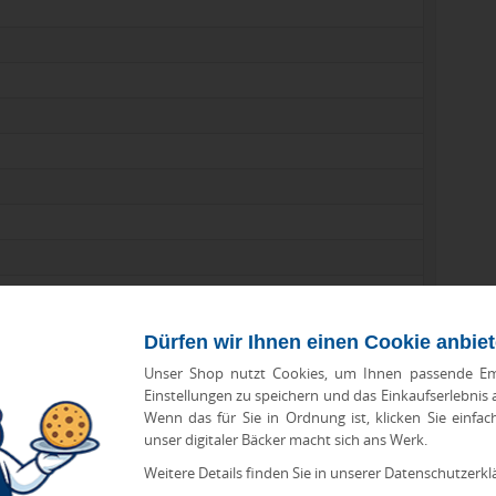
-Link HARIBO Goldbären Minis
,
PDF-Link M&M Choco
Dürfen wir Ihnen einen Cookie anbie
Unser Shop nutzt Cookies, um Ihnen passende Em
Einstellungen zu speichern und das Einkaufserlebnis
HARIBO Goldbären Tütchen (je 10 g), 2 Chupa Chups Lutscher
Wenn das für Sie in Ordnung ist, klicken Sie einfac
tmark (3%), Säuerungsmittel (Milchsäure, Apfelsäure,
unser digitaler Bäcker macht sich ans Werk.
rbstoffe (Kurkumin, Capsanthin, Beetenrot)
Weitere Details finden Sie in unserer Datenschutzerkl
 KB)