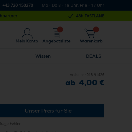
+43 720 150270
Mo - Do 8 - 18 Uhr, Fr 8 - 17 Uhr
chpartner
48h FASTLANE
Mein Konto
Angebotsliste
Warenkorb
Wissen
DEALS
Artikelnr.:
018-91426
ab 4,00 €
Unser Preis für Sie
frage-Fehler