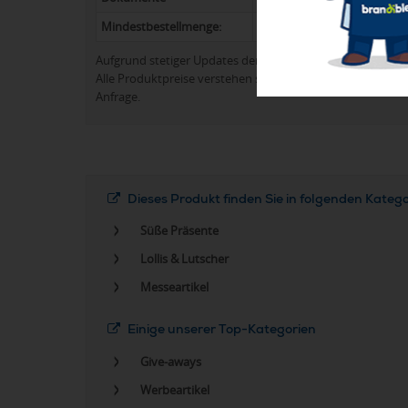
Mindestbestellmenge:
100
Aufgrund stetiger Updates der Produktpalette kann es 
Alle Produktpreise verstehen sich in der Regel ohne Werb
Anfrage.
Dieses Produkt finden Sie in folgenden Kateg
Süße Präsente
Lollis & Lutscher
Messeartikel
Einige unserer Top-Kategorien
Give-aways
Werbeartikel