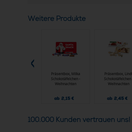
Weitere Produkte
ebox, Bahlsen Mini
Präsentbox, Milka
Präsentbox, Lind
Kuchen
Schokotäfelchen -
Schokotäfelchen 
Weihnachten
Weihnachten
ab 1,08 €
ab 2,15 €
ab 2,45 €
100.000 Kunden vertrauen uns!