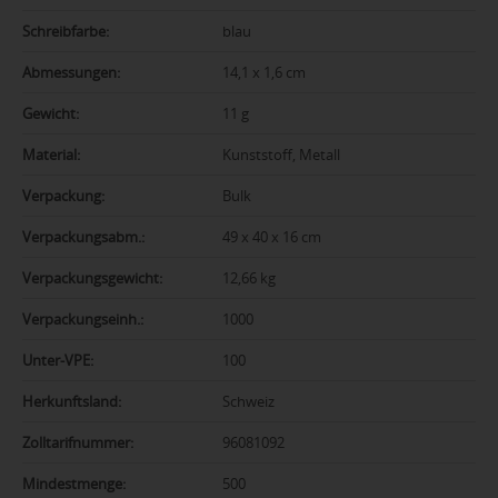
Schreibfarbe:
blau
Abmessungen:
14,1 x 1,6 cm
Gewicht:
11 g
Material:
Kunststoff, Metall
Verpackung:
Bulk
Verpackungsabm.:
49 x 40 x 16 cm
Verpackungsgewicht:
12,66 kg
Verpackungseinh.:
1000
Unter-VPE:
100
Herkunftsland:
Schweiz
Zolltarifnummer:
96081092
Mindestmenge:
500