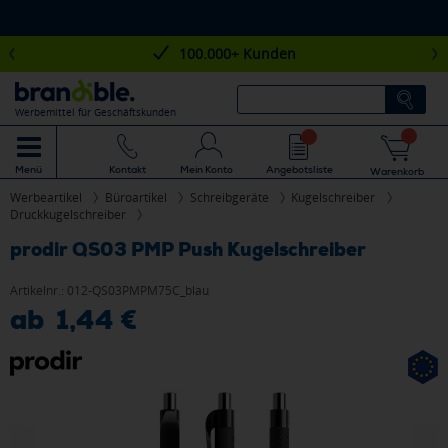
100.000+ Kunden
Werbemittel für Geschäftskunden
Mein Konto
Angebotsliste
Menü
Kontakt
Warenkorb
Werbeartikel
Büroartikel
Schreibgeräte
Kugelschreiber
Druckkugelschreiber
prodir QS03 PMP Push Kugelschreiber
Artikelnr.:
012-QS03PMPM75C_blau
ab 1,44 €