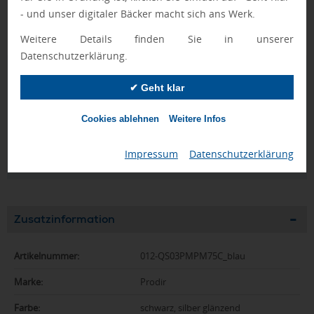
- und unser digitaler Bäcker macht sich ans Werk.
Muster wird mit einem Beispieldruck geliefert.
Weitere Details finden Sie in unserer
Datenschutzerklärung.
Geprüft von Ewa
✔ Geht klar
Nur Produkte, die unseren
Qualitätscheck
bestehen,
schaffen es in den Shop.
Mehr erfahren
Cookies ablehnen
Weitere Infos
Ewa Engel,
Impressum
|
Datenschutzerklärung
Qualitätssicherung
Zusatzinformation
Artikelnummer:
012-QS03PMPM75C_blau
Marke:
Prodir
Farbe:
schwarz, silber glänzend