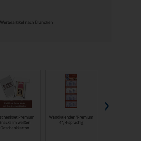
Werbeartikel nach Branchen
schenkset Premium
Wandkalender "Premium
Haftnotiz-Set Pr
Snacks im weißen
4", 4-sprachig
Bookcover Whit
Geschenkkarton
Bestseller, 100/25 B
Farbschnitt