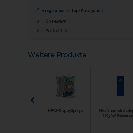
Einige unserer Top-Kategorien
Give-aways
Werbeartikel
Weitere Produkte
25 ml Tube -
HFX®-DisplaySprayer
Hissfahne mit Ausleg
andwaschpaste -
110g/m² Fahnensto
FullbodyPrint