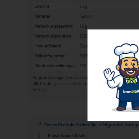
Gewicht
12 g
Material
Karton
Verpackungsgewicht
12 g
Verpackungseinheit
2333
Herkunftsland
Deutschland
Zolltarifnummer
30051000
Mindestbestellmenge:
500
Aufgrund stetiger Updates der Produktpalette kann es 
Alle Produktpreise verstehen sich in der Regel ohne Werb
Anfrage.
Dieses Produkt finden Sie in folgenden Kateg
Pflasterboxen & Sets