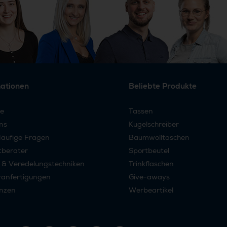
mationen
Beliebte Produkte
re
Tassen
ns
Kugelschreiber
äufige Fragen
Baumwolltaschen
tberater
Sportbeutel
 & Veredelungstechniken
Trinkflaschen
anfertigungen
Give-aways
nzen
Werbeartikel