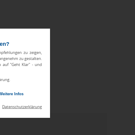
ten?
pfehlungen zu zeigen,
 angenehm zu gestalten.
h auf "Geht Klar" - und
ärung.
Weitere Infos
|
Datenschutzerklärung