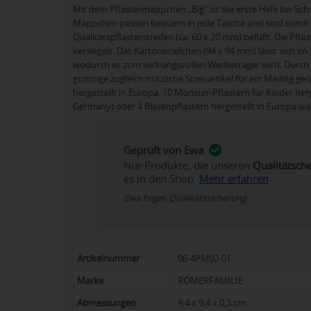
Mit dem Pflastermäppchen „Big” ist die erste Hilfe bei S
Mäppchen passen bequem in jede Tasche und sind somit id
Qualitätspflasterstreifen (ca. 60 x 20 mm) befüllt. Die Pflas
versiegelt. Das Kartonbriefchen (94 x 94 mm) lässt sich 
wodurch es zum wirkungsvollen Werbeträger wird. Durch d
günstige zugleich nützliche Streuartikel für ein Mailing g
hergestellt in Europa, 10 Monster-Pflastern für Kinder her
Germany) oder 4 Blasenpflastern hergestellt in Europa wä
Geprüft von Ewa
Nur Produkte, die unseren
Qualitätsch
es in den Shop.
Mehr erfahren
Ewa Engel, Qualitätssicherung
Artikelnummer
08-4PM02-01
Marke
RÖMERFAMILIE
Abmessungen
9,4 x 9,4 x 0,3 cm