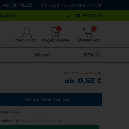
+43 720 150270
Mo - Do 8 - 18 Uhr, Fr 8 - 17 Uhr
chpartner
48h FASTLANE
Mein Konto
Angebotsliste
Warenkorb
Wissen
DEALS
Artikelnr.:
08-4PM02-01
ab 0,52 €
Unser Preis für Sie
frage-Fehler
 online: 3% Rabatt auf jede Bestellung