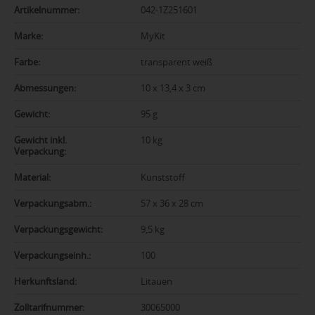
Artikelnummer:
042-1Z251601
Marke:
MyKit
Farbe:
transparent weiß
Abmessungen:
10 x 13,4 x 3 cm
Gewicht:
95 g
Gewicht inkl.
10 kg
Verpackung:
Material:
Kunststoff
Verpackungsabm.:
57 x 36 x 28 cm
Verpackungsgewicht:
9,5 kg
Verpackungseinh.:
100
Herkunftsland:
Litauen
Zolltarifnummer:
30065000