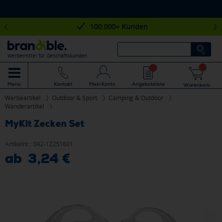
100.000+ Kunden
Werbemittel für Geschäftskunden
Mein Konto
Angebotsliste
Menü
Kontakt
Warenkorb
Werbeartikel
Outdoor & Sport
Camping & Outdoor
Wanderartikel
MyKit Zecken Set
Artikelnr.:
042-1Z251601
ab 3,24 €