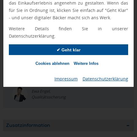
das Einkaufserlebnis angenehm zu gestalten. Wenn das
der Nutzung im Blick. Im Sortiment an
Werbeartikel
ist das
für Sie in Ordnung ist, klicken Sie einfach auf "Geht Klar"
Set inhaltlich passend neben kompakten
Giveaways
und
- und unser digitaler Bäcker macht sich ans Werk.
ergänzenden
Merchandise Artikel
einzuordnen; thematisch
ergänzend passen
Notfall & Erste Hilfe bedrucken lassen
,
Weitere Details finden Sie in unserer
Pflasterboxen & Sets mit Logo
sowie
Hygiene bedrucken
Datenschutzerklärung.
lassen
.
✔ Geht klar
Geprüft von Ewa
Cookies ablehnen
Weitere Infos
Nur Produkte, die unseren
Qualitätscheck
bestehen,
schaffen es in den Shop.
Mehr erfahren
Impressum
|
Datenschutzerklärung
Ewa Engel,
Qualitätssicherung
Zusatzinformation