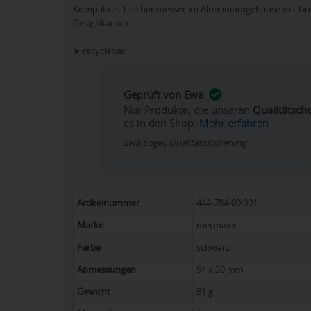
Kompaktes Taschenmesser im Aluminiumgehäuse mit Gurtc
Designkarton
➤ recyclebar
Geprüft von Ewa
Nur Produkte, die unseren
Qualitätsch
es in den Shop.
Mehr erfahren
Ewa Engel, Qualitätssicherung
Artikelnummer
444-784-00.001
Marke
metmaxx
Farbe
schwarz
Abmessungen
94 x 30 mm
Gewicht
81 g