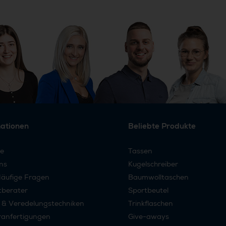
mationen
Beliebte Produkte
re
Tassen
ns
Kugelschreiber
äufige Fragen
Baumwolltaschen
tberater
Sportbeutel
 & Veredelungstechniken
Trinkflaschen
anfertigungen
Give-aways