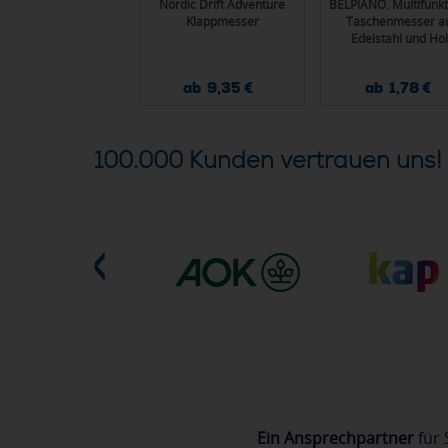
henmesser Havanna
Nordic Drift Adventure
BELPIANO. Multifunkt
Klappmesser
Taschenmesser a
Edelstahl und Hol
ab 1,39 €
ab 9,35 €
ab 1,78 €
100.000 Kunden vertrauen uns!
Ein Ansprechpartner
für 