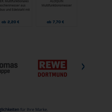
ER. Multifunktionales
ALOQUIN
FRED. Taschenme
aschenmesser aus
Multifunktionsmesser
aus Edelstahl und M
us und Edelstahl mit
PU-Griff
ab 2,20 €
ab 7,70 €
ab 5,10 €
lichkeiten
für Ihre Marke.