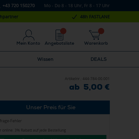
+43 720 150270
Mo - Do 8 - 18 Uhr, Fr 8 - 17 Uhr
chpartner
48h FASTLANE
Mein Konto
Angebotsliste
Warenkorb
Wissen
DEALS
Artikelnr.:
444-784-00.001
ab 5,00 €
Unser Preis für Sie
frage-Fehler
 online: 3% Rabatt auf jede Bestellung