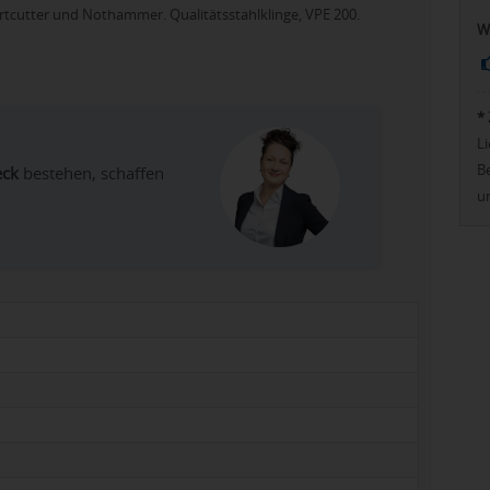
utter und Nothammer. Qualitätsstahlklinge, VPE 200.
W
*
Li
Be
eck
bestehen, schaffen
u