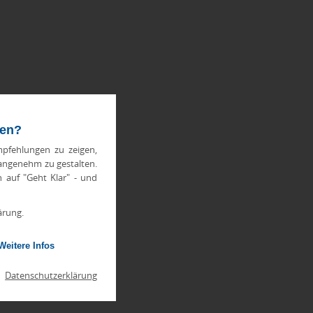
ten?
pfehlungen zu zeigen,
 angenehm zu gestalten.
h auf "Geht Klar" - und
ärung.
Weitere Infos
|
Datenschutzerklärung