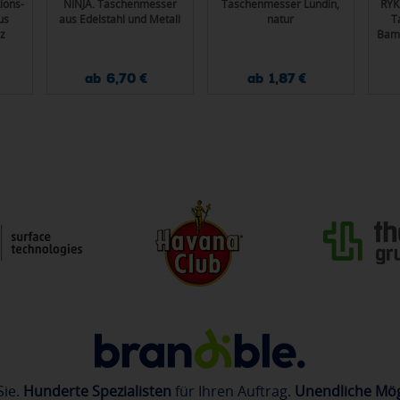
ions-
NINJA. Taschenmesser
Taschenmesser Lundin,
RYK
us
aus Edelstahl und Metall
natur
T
z
Bamb
ab 6,70 €
ab 1,87 €
Sie.
Hunderte Spezialisten
für Ihren Auftrag.
Unendliche Mög