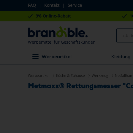
FAQ
|
Kontakt
|
Service
3% Online-Rabatt
1
Werbemittel für Geschäftskunden
Werbeartikel
Kleidung
Werbeartikel
Küche & Zuhause
Werkzeug
Notfallha
Metmaxx® Rettungsmesser "C