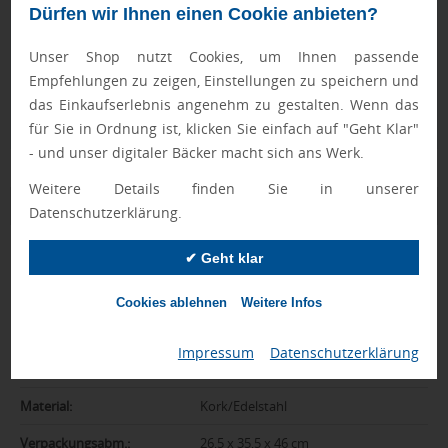
Geprüft von Ewa
Dürfen wir Ihnen einen Cookie anbieten?
Nur Produkte, die unseren
Qualitätscheck
bestehen,
schaffen es in den Shop.
Mehr erfahren
Unser Shop nutzt Cookies, um Ihnen passende
Empfehlungen zu zeigen, Einstellungen zu speichern und
Ewa Engel,
das Einkaufserlebnis angenehm zu gestalten. Wenn das
Qualitätssicherung
für Sie in Ordnung ist, klicken Sie einfach auf "Geht Klar"
- und unser digitaler Bäcker macht sich ans Werk.
Weitere Details finden Sie in unserer
Zusatzinformation
Datenschutzerklärung.
Artikelnummer:
2028-AP722131
✔ Geht klar
Farbe:
natur
Cookies ablehnen
Weitere Infos
Abmessungen:
60 x 110 x 20 mm
Impressum
|
Datenschutzerklärung
Gewicht:
60 g
Material:
Kork/Edelstahl
Verpackungsabm.:
26,5 x 35,5 x 46 cm