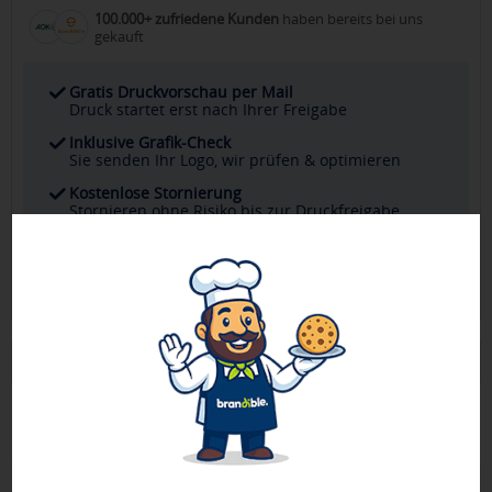
100.000+ zufriedene Kunden
haben bereits bei uns
gekauft
Gratis Druckvorschau per Mail
Druck startet erst nach Ihrer Freigabe
Inklusive Grafik-Check
Sie senden Ihr Logo, wir prüfen & optimieren
Kostenlose Stornierung
Stornieren ohne Risiko bis zur Druckfreigabe
Persönlicher Ansprechpartner
Ihr direkter Kontakt für alle Fragen & Wünsche
Produktbeschreibung
6-teiliges Maniküre-Set in Naturkork-Etui.