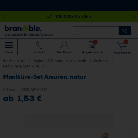
100.000+ Kunden
Werbemittel für Geschäftskunden
Mein Konto
Angebotsliste
Menü
Kontakt
Warenkorb
Werbeartikel
Hygiene & Beauty
Kosmetik
Wellness
Pediküre & Maniküre
Maniküre-Set Amuren, natur
Artikelnr.:
2028-AP722131
ab 1,53 €