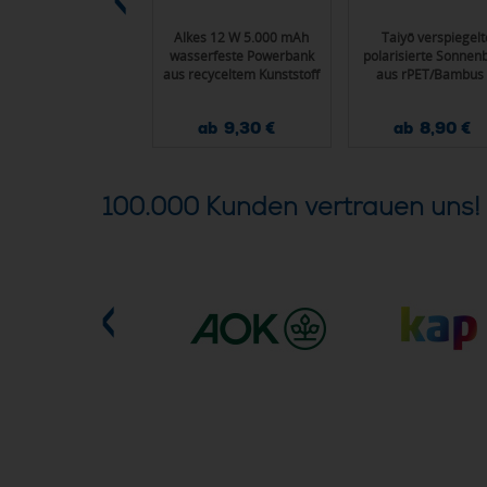
Oriole Premium
Alkes 12 W 5.000 mAh
Taiyō verspiegelt
Turnbeutel 5L
wasserfeste Powerbank
polarisierte Sonnenb
aus recyceltem Kunststoff
aus rPET/Bambus 
mit Karabinerhaken
Geschenkbox
ab 0,43 €
ab 9,30 €
ab 8,90 €
100.000 Kunden vertrauen uns!