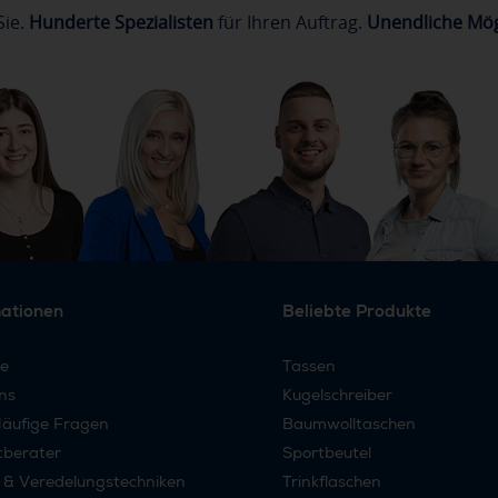
Sie.
Hunderte Spezialisten
für Ihren Auftrag.
Unendliche Mög
mationen
Beliebte Produkte
re
Tassen
ns
Kugelschreiber
äufige Fragen
Baumwolltaschen
tberater
Sportbeutel
 & Veredelungstechniken
Trinkflaschen