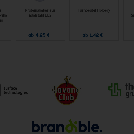
e
Proteinshaker aus
Turnbeutel Holbery
rille
Edelstahl LILY
S
in
pro
ab 4,25 €
ab 1,42 €