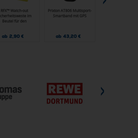
RFX™ Watch-out
Prixton AT806 Multisport-
Wintermütze au
icherheitsweste im
Smartband mit GPS
organischer Baumw
Beutel für den
Bloony
fessionellen Einsatz
ab 2,90 €
ab 43,20 €
ab 3,10 €