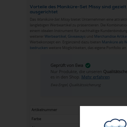
Vorteile des Maniküre-Set Missy sind gezie
ausgerichtet
Das
Maniküre-Set Missy
bietet Unternehmen eine attrakti
langlebigen Werbeartikel zu präsentieren. Die Kombination
einem idealen Instrument für nachhaltige Kundenbindun
weiterer
Werbeartikel
,
Giveaways
und
Merchandise Artike
Werbekonzept ein. Ergänzend dazu bieten
Maniküre als W
bedrucken
weitere Möglichkeiten, das eigene Portfolio a
Geprüft von Ewa
Nur Produkte, die unseren
Qualitätsch
es in den Shop.
Mehr erfahren
Ewa Engel, Qualitätssicherung
Artikelnummer
2028-AP807209-05
Farbe
rot