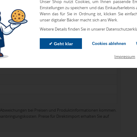
Unser Shop nutzt Cookies, um Ihnen passende Em
Einstellungen zu speichern und das Einkaufserlebnis
Wenn das für Sie in Ordnung ist, klicken Sie einfac
unser digitaler Bäcker macht sich ans Werk.
Weitere Details finden Sie in unserer Datenschutzerkl
✔ Geht klar
Cookies ablehnen
Impressum
zu Abweichungen bei Preisen und Produktinformationen kommen.
eanbringungskosten. Preise für Direktimport erhalten Sie auf