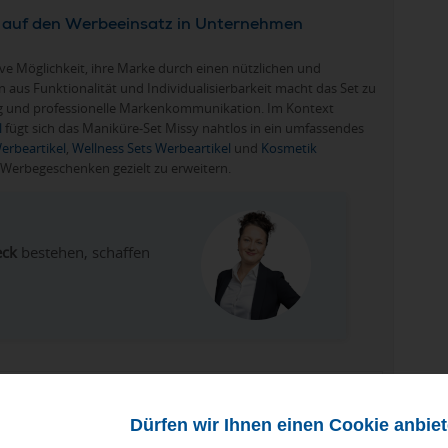
lt auf den Werbeeinsatz in Unternehmen
ve Möglichkeit, ihre Marke durch einen nützlichen und
 aus Funktionalität und Individualisierbarkeit macht das Set zu
g und professionelle Markenkommunikation. Im Kontext
l
fügt sich das Maniküre-Set Missy nahtlos in ein umfassendes
erbeartikel
,
Wellness Sets Werbeartikel
und
Kosmetik
n Werbegeschenken gezielt zu erweitern.
eck
bestehen, schaffen
Dürfen wir Ihnen einen Cookie anbie