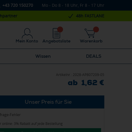
+43 720 150270
Mo - Do 8 - 18 Uhr, Fr 8 - 17 Uhr
chpartner
48h FASTLANE
Mein Konto
Angebotsliste
Warenkorb
Wissen
DEALS
Artikelnr.:
2028-AP807209-05
ab 1,62 €
Unser Preis für Sie
frage-Fehler
 online: 3% Rabatt auf jede Bestellung