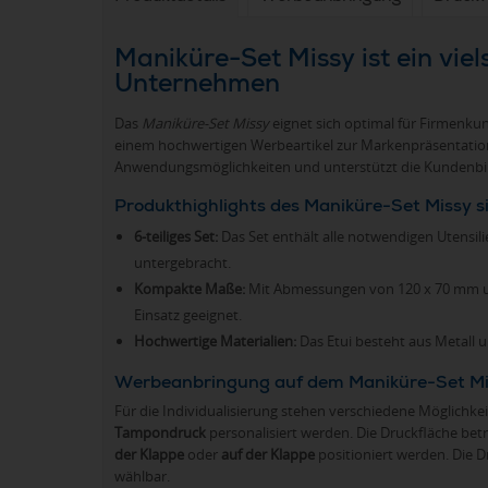
Maniküre-Set Missy ist ein vie
Unternehmen
Das
Maniküre-Set Missy
eignet sich optimal für Firmenku
einem hochwertigen Werbeartikel zur Markenpräsentation s
Anwendungsmöglichkeiten und unterstützt die Kundenbi
Produkthighlights des Maniküre-Set Missy 
6-teiliges Set:
Das Set enthält alle notwendigen Utensili
untergebracht.
Kompakte Maße:
Mit Abmessungen von 120 x 70 mm und
Einsatz geeignet.
Hochwertige Materialien:
Das Etui besteht aus Metall u
Werbeanbringung auf dem Maniküre-Set Missy 
Für die Individualisierung stehen verschiedene Möglichke
Tampondruck
personalisiert werden. Die Druckfläche be
der Klappe
oder
auf der Klappe
positioniert werden. Die D
wählbar.