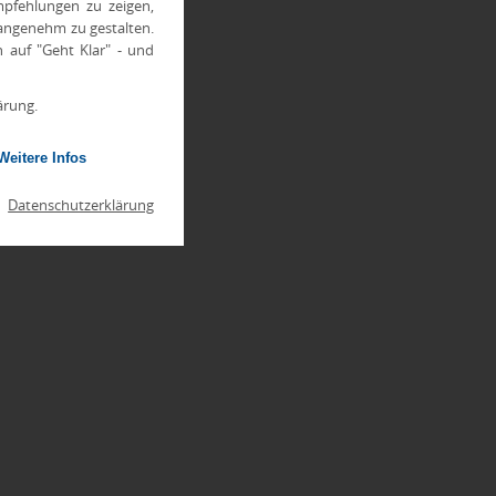
pfehlungen zu zeigen,
 angenehm zu gestalten.
h auf "Geht Klar" - und
ärung.
Weitere Infos
|
Datenschutzerklärung