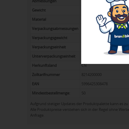
Abmessungen
120 x 70 mm
Gewicht
71,88 g
Material
Metall/PVC
Verpackungsabmessungen
27,5 x 42,5 x 38 cm
Verpackungsgewicht
11,5 kg
Verpackungseinheit
160
Unterverpackungseinheit
20
Herkunftsland
CN
Zolltarifnummer
8214200000
EAN
5996425308478
Mindestbestellmenge:
50
Aufgrund stetiger Updates der Produktpalette kann es 
Alle Produktpreise verstehen sich in der Regel ohne Werb
Anfrage.