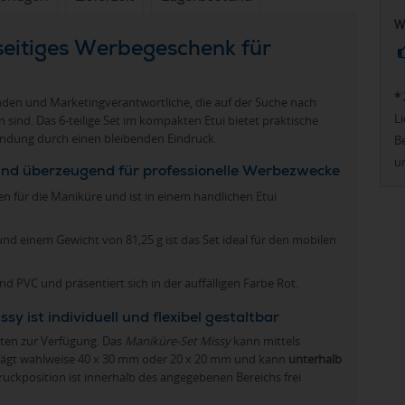
W
lseitiges Werbegeschenk für
*
nden und Marketingverantwortliche, die auf der Suche nach
Li
ind. Das 6-teilige Set im kompakten Etui bietet praktische
ndung durch einen bleibenden Eindruck.
Be
u
sind überzeugend für professionelle Werbezwecke
en für die Maniküre und ist in einem handlichen Etui
 einem Gewicht von 81,25 g ist das Set ideal für den mobilen
nd PVC und präsentiert sich in der auffälligen Farbe Rot.
ist individuell und flexibel gestaltbar
iten zur Verfügung. Das
Maniküre-Set Missy
kann mittels
trägt wahlweise 40 x 30 mm oder 20 x 20 mm und kann
unterhalb
ruckposition ist innerhalb des angegebenen Bereichs frei